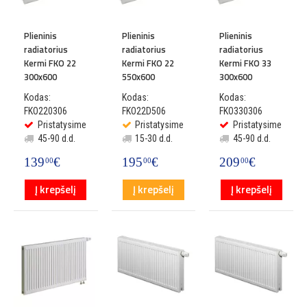
Plieninis
Plieninis
Plieninis
radiatorius
radiatorius
radiatorius
Kermi FKO 22
Kermi FKO 22
Kermi FKO 33
300x600
550x600
300x600
Kodas:
Kodas:
Kodas:
FKO220306
FKO22D506
FKO330306
Pristatysime
Pristatysime
Pristatysime
45-90 d.d.
15-30 d.d.
45-90 d.d.
139
€
195
€
209
€
00
00
00
Į krepšelį
Į krepšelį
Į krepšelį