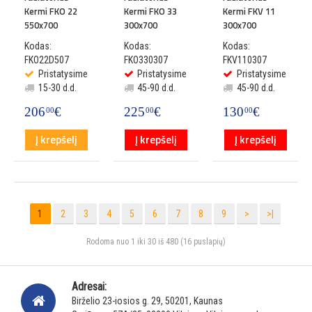
Kermi FKO 22
Kermi FKO 33
Kermi FKV 11
550x700
300x700
300x700
Kodas:
Kodas:
Kodas:
FKO22D507
FKO330307
FKV110307
Pristatysime
Pristatysime
Pristatysime
15-30 d.d.
45-90 d.d.
45-90 d.d.
206
€
225
€
130
€
00
00
00
Į krepšelį
Į krepšelį
Į krepšelį
1
2
3
4
5
6
7
8
9
>
>|
Rodoma nuo 1 iki 30 iš 480 (16 puslapių)
Adresai:
Birželio 23-iosios g. 29, 50201, Kaunas