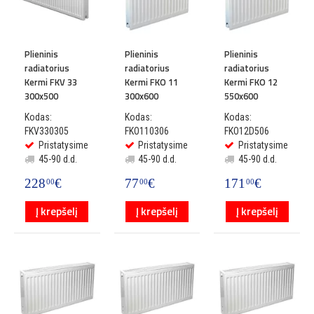
Plieninis
Plieninis
Plieninis
radiatorius
radiatorius
radiatorius
Kermi FKV 33
Kermi FKO 11
Kermi FKO 12
300x500
300x600
550x600
Kodas:
Kodas:
Kodas:
FKV330305
FKO110306
FKO12D506
Pristatysime
Pristatysime
Pristatysime
45-90 d.d.
45-90 d.d.
45-90 d.d.
228
€
77
€
171
€
00
00
00
Į krepšelį
Į krepšelį
Į krepšelį