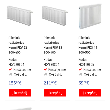
Plieninis
Plieninis
Plieninis
radiatorius
radiatorius
radiatorius
Kermi FKV 22
Kermi FKV 33
Kermi FKO 11
300x400
300x400
300x500
Kodas:
Kodas:
Kodas:
FKV220304
FKV330304
FKO110305
Pristatysime
Pristatysime
Pristatysime
45-90 d.d.
45-90 d.d.
45-90 d.d.
155
€
211
€
69
€
00
00
00
Į krepšelį
Į krepšelį
Į krepšelį