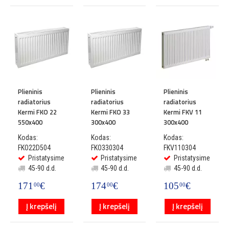
Plieninis
Plieninis
Plieninis
radiatorius
radiatorius
radiatorius
Kermi FKO 22
Kermi FKO 33
Kermi FKV 11
550x400
300x400
300x400
Kodas:
Kodas:
Kodas:
FKO22D504
FKO330304
FKV110304
Pristatysime
Pristatysime
Pristatysime
45-90 d.d.
45-90 d.d.
45-90 d.d.
171
€
174
€
105
€
00
00
00
Į krepšelį
Į krepšelį
Į krepšelį