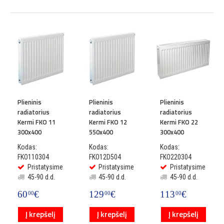
Plieninis
Plieninis
Plieninis
radiatorius
radiatorius
radiatorius
Kermi FKO 11
Kermi FKO 12
Kermi FKO 22
300x400
550x400
300x400
Kodas:
Kodas:
Kodas:
FKO110304
FKO12D504
FKO220304
Pristatysime
Pristatysime
Pristatysime
45-90 d.d.
45-90 d.d.
45-90 d.d.
60
€
129
€
113
€
00
00
00
Į krepšelį
Į krepšelį
Į krepšelį