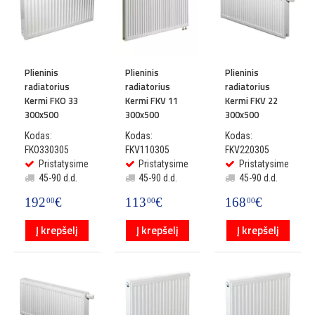
Plieninis
Plieninis
Plieninis
radiatorius
radiatorius
radiatorius
Kermi FKO 33
Kermi FKV 11
Kermi FKV 22
300x500
300x500
300x500
Kodas:
Kodas:
Kodas:
FKO330305
FKV110305
FKV220305
Pristatysime
Pristatysime
Pristatysime
45-90 d.d.
45-90 d.d.
45-90 d.d.
192
€
113
€
168
€
00
00
00
Į krepšelį
Į krepšelį
Į krepšelį