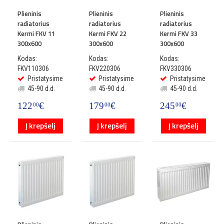
Plieninis
Plieninis
Plieninis
radiatorius
radiatorius
radiatorius
Kermi FKV 11
Kermi FKV 22
Kermi FKV 33
300x600
300x600
300x600
Kodas:
Kodas:
Kodas:
FKV110306
FKV220306
FKV330306
Pristatysime
Pristatysime
Pristatysime
45-90 d.d.
45-90 d.d.
45-90 d.d.
122
€
179
€
245
€
00
00
00
Į krepšelį
Į krepšelį
Į krepšelį