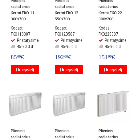
Plieninis
Plieninis
Plieninis
radiatorius
radiatorius
radiatorius
Kermi FKO 11
Kermi FKO 12
Kermi FKO 22
300x700
550x700
300x700
Kodas:
Kodas:
Kodas:
FKO110307
FKO12D507
FKO220307
Pristatysime
Pristatysime
Pristatysime
45-90 d.d.
45-90 d.d.
45-90 d.d.
85
€
192
€
151
€
00
00
00
Į krepšelį
Į krepšelį
Į krepšelį
Plieninis
Plieninis
Plieninis
radiatorius
radiatorius
radiatorius