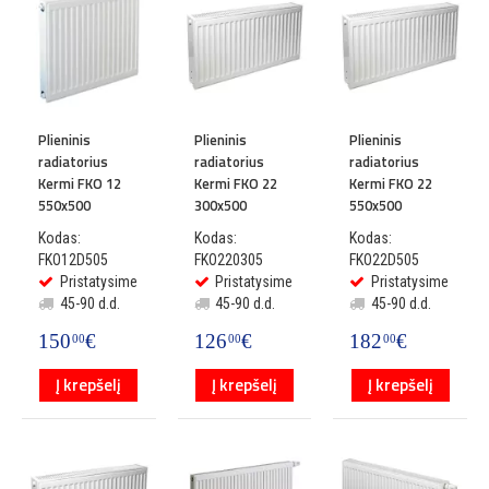
Plieninis
Plieninis
Plieninis
radiatorius
radiatorius
radiatorius
Kermi FKO 12
Kermi FKO 22
Kermi FKO 22
550x500
300x500
550x500
Kodas:
Kodas:
Kodas:
FKO12D505
FKO220305
FKO22D505
Pristatysime
Pristatysime
Pristatysime
45-90 d.d.
45-90 d.d.
45-90 d.d.
150
€
126
€
182
€
00
00
00
Į krepšelį
Į krepšelį
Į krepšelį