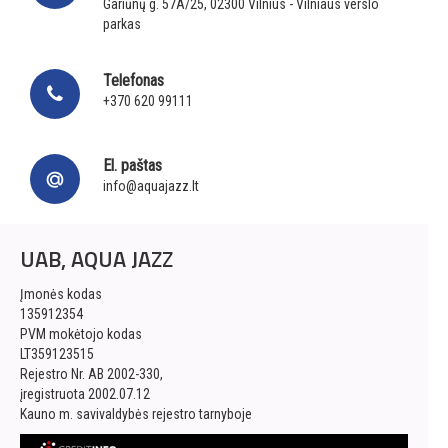
Gariūnų g. 57A/25, 02300 Vilnius - Vilniaus verslo
parkas
Telefonas
+370 620 99111
El. paštas
info@aquajazz.lt
UAB, AQUA JAZZ
Įmonės kodas
135912354
PVM mokėtojo kodas
LT359123515
Rejestro Nr. AB 2002-330,
įregistruota 2002.07.12
Kauno m. savivaldybės rejestro tarnyboje