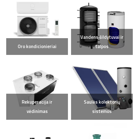
Vandens šildytuvai ir
Oro kondicionieriai
talpos
Rekuperacija ir
Saulės kolektorių
vėdinimas
sistemos