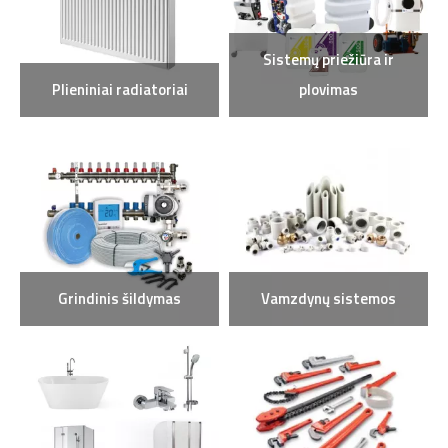
Sistemų priežiūra ir
Plieniniai radiatoriai
plovimas
Grindinis šildymas
Vamzdynų sistemos