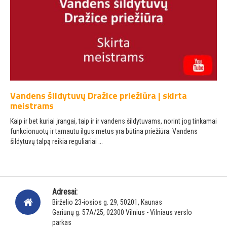
Vandens šildytuvų Dražice priežiūra | skirta
meistrams
Kaip ir bet kuriai įrangai, taip ir ir vandens šildytuvams, norint jog tinkamai
funkcionuotų ir tarnautu ilgus metus yra būtina priežiūra. Vandens
šildytuvų talpą reikia reguliariai ...
Adresai:
Birželio 23-iosios g. 29, 50201, Kaunas
Gariūnų g. 57A/25, 02300 Vilnius - Vilniaus verslo
parkas