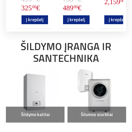
2,159
€
00
325
€
489
€
00
00
į
Į krepšelį
Į krepšelį
Į krepšelį
ŠILDYMO ĮRANGA IR
SANTECHNIKA
Šildymo katilai
Šilumos siurbliai