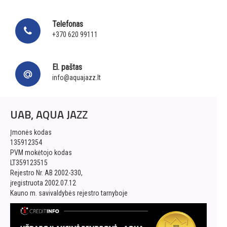
Telefonas
+370 620 99111
El. paštas
info@aquajazz.lt
UAB, AQUA JAZZ
Įmonės kodas
135912354
PVM mokėtojo kodas
LT359123515
Rejestro Nr. AB 2002-330,
įregistruota 2002.07.12
Kauno m. savivaldybės rejestro tarnyboje