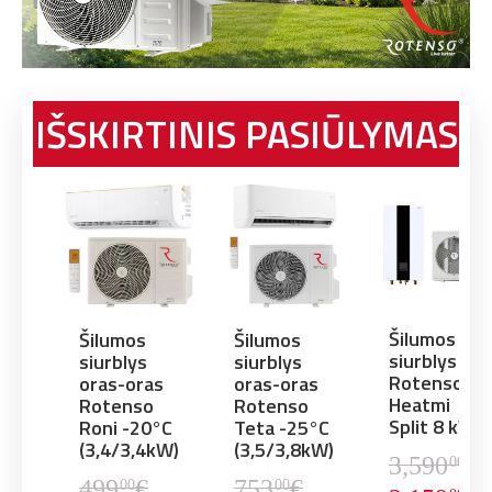
IŠSKIRTINIS PASIŪLYMAS
Šilumos
Šilumos
Šilumos
siurblys
siurblys
siurblys
imo
Rotenso
oras-oras
oras-oras
Heatmi
Rotenso
Rotenso
l
Split 8 kW
Roni -20°C
Teta -25°C
0
(3,4/3,4kW)
(3,5/3,8kW)
3,590
€
00
€
499
€
753
€
00
00