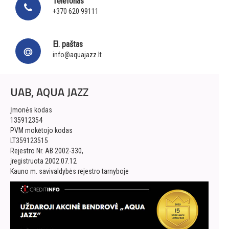
Telefonas
+370 620 99111
El. paštas
info@aquajazz.lt
UAB, AQUA JAZZ
Įmonės kodas
135912354
PVM mokėtojo kodas
LT359123515
Rejestro Nr. AB 2002-330,
įregistruota 2002.07.12
Kauno m. savivaldybės rejestro tarnyboje