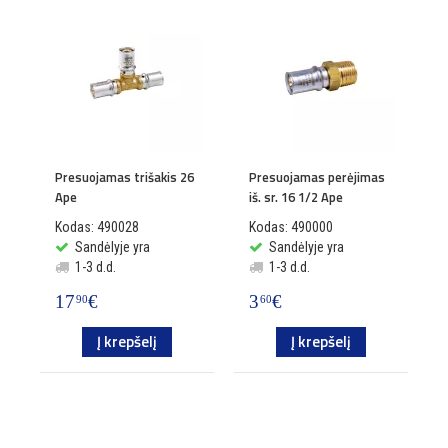
Presuojamas trišakis 26
Presuojamas perėjimas
Ape
iš. sr. 16 1/2 Ape
Kodas: 490028
Kodas: 490000
Sandėlyje yra
Sandėlyje yra
1-3 d.d.
1-3 d.d.
17
€
3
€
90
60
Į krepšelį
Į krepšelį