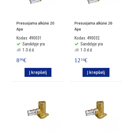
Presuojama alkūnė 20
Presuojama alkūnė 26
Ape
Ape
Kodas: 490031
Kodas: 490032
Sandėlyje yra
Sandėlyje yra
1-3 d.d.
1-3 d.d.
8
€
12
€
90
10
Į krepšelį
Į krepšelį