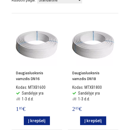
Rūšiuoti pagal:
Daugiasluoksnis
Daugiasluoksnis
vamzdis DN16
vamzdis DN18
Kodas: MTXB1600
Kodas: MTXB1800
Sandėlyje yra
Sandėlyje yra
1-3 d.d.
1-3 d.d.
1
€
2
€
85
05
Į krepšelį
Į krepšelį