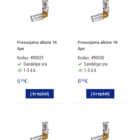
Presuojama alkūnė 16
Presuojama alkūnė 18
Ape
Ape
Kodas: 490029
Kodas: 490030
Sandėlyje yra
Sandėlyje yra
1-3 d.d.
1-3 d.d.
6
€
8
€
90
90
Į krepšelį
Į krepšelį