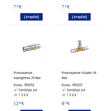
7
€
7
€
20
10
Į krepšelį
Į krepšelį
Presuojamas
Presuojamas trišakis 16
sujungimas 26 Ape
Ape
Kodas: 490056
Kodas: 490025
Sandėlyje yra
Sandėlyje yra
1-3 d.d.
1-3 d.d.
12
€
8
€
00
70