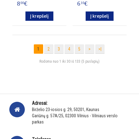
8
€
6
€
00
10
Į krepšelį
Į krepšelį
1
2
3
4
5
>
>|
Rodoma nuo 1 iki 30 iš 133 (5 puslapių)
Adresai:
Birželio 23-iosios g. 29, 50201, Kaunas
Gariūnų g. 57A/25, 02300 Vilnius - Vilniaus verslo
parkas