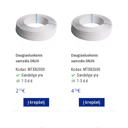
Daugiasluoksnis
Daugiasluoksnis
vamzdis DN20
vamzdis DN26
Kodas: MTXB2000
Kodas: MTXB2600
Sandėlyje yra
Sandėlyje yra
1-3 d.d.
1-3 d.d.
2
€
4
€
75
70
Į krepšelį
Į krepšelį