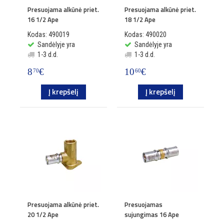
Presuojama alkūnė priet.
Presuojama alkūnė priet.
16 1/2 Ape
18 1/2 Ape
Kodas: 490019
Kodas: 490020
Sandėlyje yra
Sandėlyje yra
1-3 d.d.
1-3 d.d.
8
€
10
€
70
60
Į krepšelį
Į krepšelį
Presuojama alkūnė priet.
Presuojamas
20 1/2 Ape
sujungimas 16 Ape