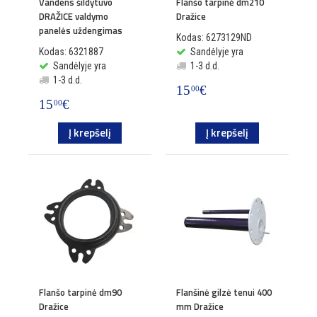
Vandens šildytuvo
Flanšo tarpinė dm210
DRAŽICE valdymo
Dražice
panelės uždengimas
Kodas: 6273129ND
Kodas: 6321887
Sandėlyje yra
Sandėlyje yra
1-3 d.d.
1-3 d.d.
15
€
00
15
€
00
Į krepšelį
Į krepšelį
Flanšo tarpinė dm90
Flanšinė gilzė tenui 400
Dražice
mm Dražice