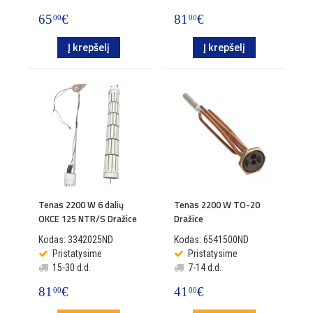
65
€
81
€
00
00
Į krepšelį
Į krepšelį
Tenas 2200 W 6 dalių
Tenas 2200 W TO-20
OKCE 125 NTR/S Dražice
Dražice
Kodas: 3342025ND
Kodas: 6541500ND
Pristatysime
Pristatysime
15-30 d.d.
7-14 d.d.
81
€
41
€
00
00