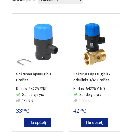
Rūšiuoti pagal:
Vožtuvas apsauginis
Vožtuvas apsauginis-
Dražice
atbulinis 3/4" Dražice
Kodas: 6422572ND
Kodas: 6422571ND
Sandėlyje yra
Sandėlyje yra
1-3 d.d.
1-3 d.d.
33
€
42
€
00
00
Į krepšelį
Į krepšelį