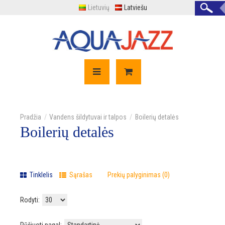
Lietuvių
Latviešu
Vandens šildytuvai ir talpos
Boilerių detalės
Boilerių detalės
Tinklelis
Sąrašas
Prekių palyginimas (0)
Rodyti: