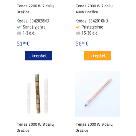
Tenas 2200 W 7 dalių
Tenas 2000 W 7 dalių
Dražice
400V Dražice
Kodas: 3342028ND
Kodas: 3342010ND
Sandėlyje yra
Pristatysime
1-3 d.d.
15-30 d.d.
51
€
56
€
00
00
Į krepšelį
Į krepšelį
Tenas 2000 W 8 dalių
Tenas 2000 W 9 dalių
Dražice
Dražice