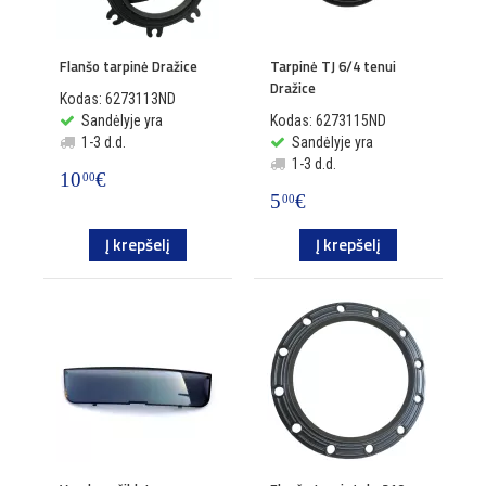
Flanšo tarpinė Dražice
Tarpinė TJ 6/4 tenui
Dražice
Kodas: 6273113ND
Sandėlyje yra
Kodas: 6273115ND
1-3 d.d.
Sandėlyje yra
1-3 d.d.
10
€
00
5
€
00
Į krepšelį
Į krepšelį