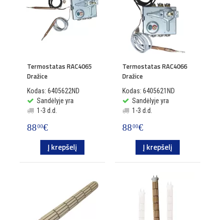
Termostatas RAC4065
Termostatas RAC4066
Dražice
Dražice
Kodas: 6405622ND
Kodas: 6405621ND
Sandėlyje yra
Sandėlyje yra
1-3 d.d.
1-3 d.d.
88
€
88
€
00
00
Į krepšelį
Į krepšelį