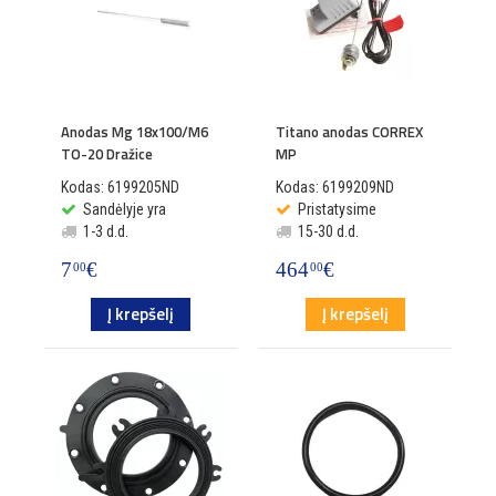
Anodas Mg 18x100/M6
Titano anodas CORREX
TO-20 Dražice
MP
Kodas: 6199205ND
Kodas: 6199209ND
Sandėlyje yra
Pristatysime
1-3 d.d.
15-30 d.d.
7
€
464
€
00
00
Į krepšelį
Į krepšelį