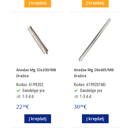
Į krepšelį
Į krepšelį
Anodas Mg 33x200/M8
Anodas Mg 26x465/M8
Dražice
Dražice
Kodas: 6199202
Kodas: 6199201ND
Sandėlyje yra
Sandėlyje yra
1-3 d.d.
1-3 d.d.
22
€
30
€
00
00
Į krepšelį
Į krepšelį