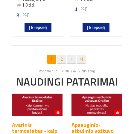
1-3 d.d.
41
€
00
81
€
00
Į krepšelį
Į krepšelį
1
2
>
>|
Rodoma nuo 1 iki 30 iš 47 (2 puslapių)
NAUDINGI PATARIMAI
Avarinis
Apsauginio-
K
termostatas - kaip
atbulinio vožtuvo
e