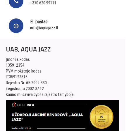
+370 620 99111
El. paštas
info@aquajazz.lt
UAB, AQUA JAZZ
Įmonės kodas
135912354
PVM mokėtojo kodas
LT359123515
Rejestro Nr. AB 2002-330,
įregistruota 2002.07.12
Kauno m. savivaldybės rejestro tarnyboje