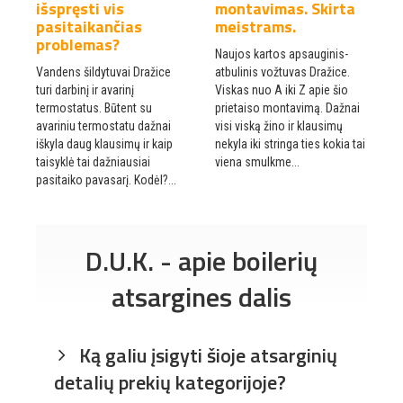
išspręsti vis
montavimas. Skirta
e
pasitaikančias
meistrams.
a
problemas?
m
Naujos kartos apsauginis-
Vandens šildytuvai Dražice
atbulinis vožtuvas Dražice.
D
us
turi darbinį ir avarinį
Viskas nuo A iki Z apie šio
pa
termostatus. Būtent su
prietaiso montavimą. Dažnai
E
ia
avariniu termostatu dažnai
visi viską žino ir klausimų
T
iškyla daug klausimų ir kaip
nekyla iki stringa ties kokia tai
g
taisyklė tai dažniausiai
viena smulkme...
p
pasitaiko pavasarį. Kodėl?...
l
D.U.K. - apie boilerių
atsargines dalis
Ką galiu įsigyti šioje atsarginių
detalių prekių kategorijoje?