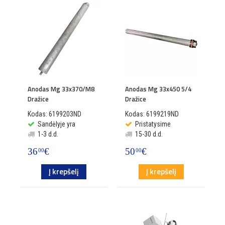
Anodas Mg 33x370/M8
Anodas Mg 33x450 5/4
Dražice
Dražice
Kodas: 6199203ND
Kodas: 6199219ND
Sandėlyje yra
Pristatysime
1-3 d.d.
15-30 d.d.
36
€
50
€
00
00
Į krepšelį
Į krepšelį