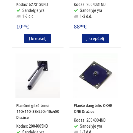
Kodas: 6273130ND
Kodas: 2004031ND
Sandėlyje yra
Sandėlyje yra
1-3 d.d.
1-3 d.d.
10
€
88
€
00
00
Į krepšelį
Į krepšelį
Flanšinė gilzė tenui
Flanšo dangtelis OKHE
110x110-38x550+18x450
ONE Dražice
Dražice
Kodas: 2004004ND
Kodas: 2004005ND
Sandėlyje yra
Sandėlyje yra
1-3 d.d.