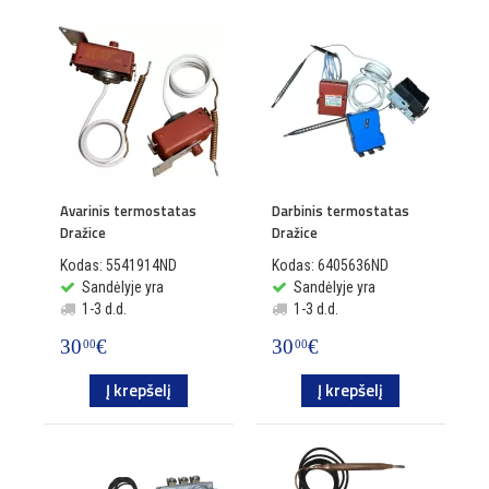
Avarinis termostatas
Darbinis termostatas
Dražice
Dražice
Kodas: 5541914ND
Kodas: 6405636ND
Sandėlyje yra
Sandėlyje yra
1-3 d.d.
1-3 d.d.
30
€
30
€
00
00
Į krepšelį
Į krepšelį