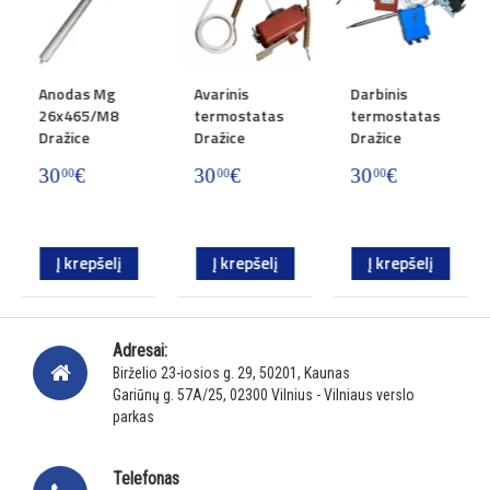
g
Avarinis
Darbinis
Vandens
8
termostatas
termostatas
šildytuvo
Dražice
Dražice
DRAŽICE
dangtelio
30
€
30
€
00
00
komplektas
84
€
00
lį
Į krepšelį
Į krepšelį
Į krepšelį
Adresai:
Birželio 23-iosios g. 29, 50201, Kaunas
Gariūnų g. 57A/25, 02300 Vilnius - Vilniaus verslo
parkas
Telefonas