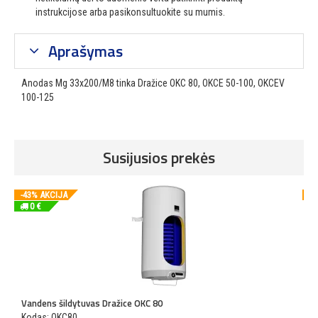
instrukcijose arba pasikonsultuokite su mumis.
Aprašymas
Anodas Mg 33x200/M8 tinka Dražice OKC 80, OKCE 50-100, OKCEV
100-125
Susijusios prekės
-43% AKCIJA
-4
0 €
Vandens šildytuvas Dražice OKC 80
V
Kodas: OKC80
K