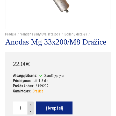
Vandens šildytuvai ir talpos
Boilerių detalės
Anodas Mg 33x200/M8 Dražice
22
.
00
€
Atsargų būsena:
Sandėlyje yra
Pristatymas:
1-3 d.d.
Prekės kodas:
6199202
Gamintojas:
Dražice
Į krepšelį