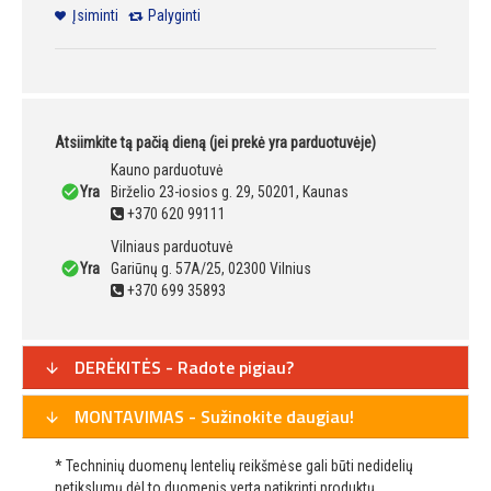
Įsiminti
Palyginti
Atsiimkite tą pačią dieną (jei prekė yra parduotuvėje)
Kauno parduotuvė
Yra
Birželio 23-iosios g. 29, 50201, Kaunas
+370 620 99111
Vilniaus parduotuvė
Yra
Gariūnų g. 57A/25, 02300 Vilnius
+370 699 35893
DERĖKITĖS - Radote pigiau?
MONTAVIMAS - Sužinokite daugiau!
* Techninių duomenų lentelių reikšmėse gali būti nedidelių
netikslumų dėl to duomenis verta patikrinti produktų