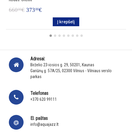
660
€
373
€
4
00
00
Į krepšelį
Adresai:
Birželio 23-iosios g. 29, 50201, Kaunas
Gariūnų g. 57A/25, 02300 Vilnius - Vilniaus verslo
parkas
Telefonas
+370 620 99111
El. paštas
info@aquajazz.lt