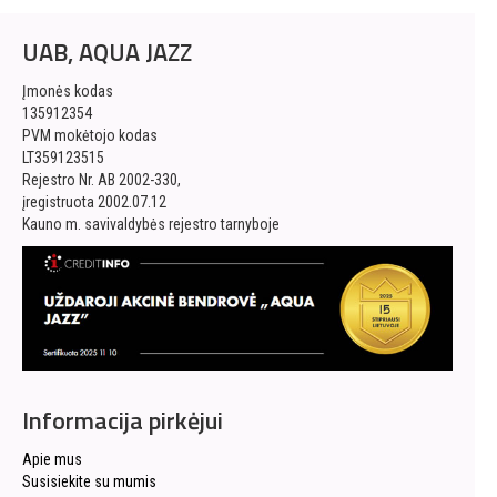
UAB, AQUA JAZZ
Įmonės kodas
135912354
PVM mokėtojo kodas
LT359123515
Rejestro Nr. AB 2002-330,
įregistruota 2002.07.12
Kauno m. savivaldybės rejestro tarnyboje
Informacija pirkėjui
Apie mus
Susisiekite su mumis