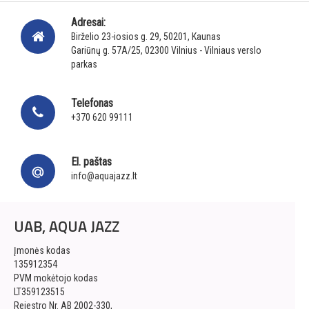
Adresai:
Birželio 23-iosios g. 29, 50201, Kaunas
Gariūnų g. 57A/25, 02300 Vilnius - Vilniaus verslo
parkas
Telefonas
+370 620 99111
El. paštas
info@aquajazz.lt
UAB, AQUA JAZZ
Įmonės kodas
135912354
PVM mokėtojo kodas
LT359123515
Rejestro Nr. AB 2002-330,