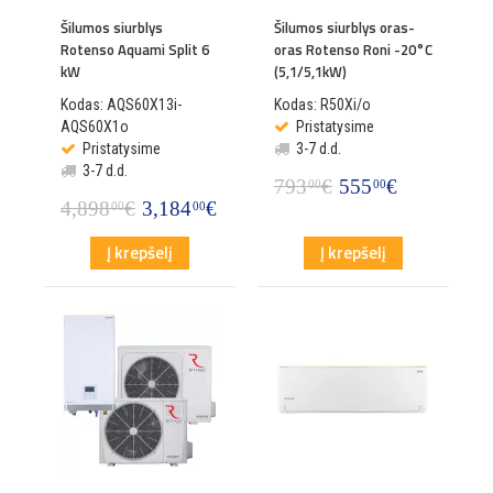
Šilumos siurblys
Šilumos siurblys oras-
Rotenso Aquami Split 6
oras Rotenso Roni -20°C
kW
(5,1/5,1kW)
Kodas: AQS60X13i-
Kodas: R50Xi/o
AQS60X1o
Pristatysime
Pristatysime
3-7 d.d.
3-7 d.d.
793
€
555
€
00
00
4,898
€
3,184
€
00
00
Į krepšelį
Į krepšelį