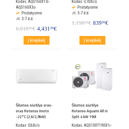
Kodas: AQS160X13i-
Kodas: U70Xi/o
AQS160X3o
Pristatysime
Pristatysime
3-7 d.d.
3-7 d.d.
1,198
€
839
€
00
00
6,818
€
4,431
€
00
00
Į krepšelį
Į krepšelį
Šilumos siurblys oras-
Šilumos siurblys
oras Rotenso Imoto
Rotenso Aquami All in
-22°C (2,6/2,9kW)
Split 4 kW 190l
Kodas: I26Xi/o
Kodas: AQS100T190X1i-