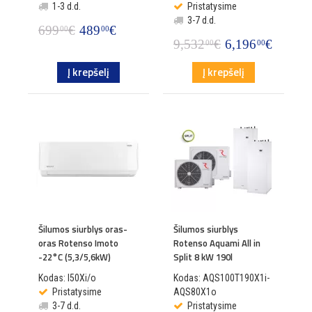
1-3 d.d.
Pristatysime
3-7 d.d.
699
€
489
€
00
00
9,532
€
6,196
€
00
00
Į krepšelį
Į krepšelį
Šilumos siurblys oras-
Šilumos siurblys
oras Rotenso Imoto
Rotenso Aquami All in
-22°C (5,3/5,6kW)
Split 8 kW 190l
Kodas: I50Xi/o
Kodas: AQS100T190X1i-
Pristatysime
AQS80X1o
3-7 d.d.
Pristatysime