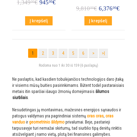
1,349
€
945
€
00
00
9,810
€
6,376
€
00
00
Į krepšelį
Į krepšelį
1
2
3
4
5
6
>
>|
Rodoma nuo 1 iki 30 iš 159 (6 puslapių)
Ne paslaptis, kad kasdien tobulėjančios technologijos daro įtaką
ir visiems mūsų buities pasirinkimams. Būtent todėl pastaraisiais
metais itin sparčiai išaugo žmonių domėjimasis
šilumos
siurbliais
.
Nesudėtingas jų montavimas, mažesnės energijos sąnaudos ir
patogus valdymas yra pagrindiniai sistemų
oras oras
,
oras
vanduo
ir
geometrinio šildymo
privalumai. Beje, pastarieji
tarpusavyje turi nemažai skirtumų, tad siurblio tipą derėtų rinktis
atsižvelgiant į namo vietą, plotą bei finansines galimybes.