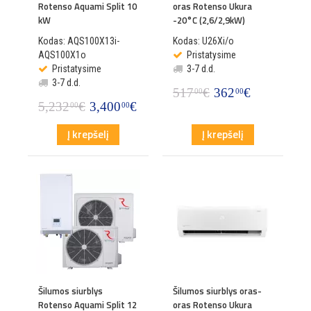
Rotenso Aquami Split 10
oras Rotenso Ukura
kW
-20°C (2,6/2,9kW)
Kodas: AQS100X13i-
Kodas: U26Xi/o
AQS100X1o
Pristatysime
Pristatysime
3-7 d.d.
3-7 d.d.
517
€
362
€
00
00
5,232
€
3,400
€
00
00
Į krepšelį
Į krepšelį
Šilumos siurblys
Šilumos siurblys oras-
Rotenso Aquami Split 12
oras Rotenso Ukura