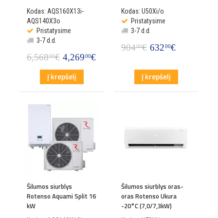
Kodas: AQS160X13i-
Kodas: U50Xi/o
AQS140X3o
Pristatysime
Pristatysime
3-7 d.d.
3-7 d.d.
904
€
632
€
00
00
6,568
€
4,269
€
00
00
Į krepšelį
Į krepšelį
Šilumos siurblys
Šilumos siurblys oras-
Rotenso Aquami Split 16
oras Rotenso Ukura
kW
-20°C (7,0/7,3kW)