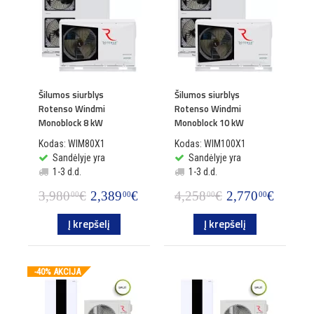
Šilumos siurblys
Šilumos siurblys
Rotenso Windmi
Rotenso Windmi
Monoblock 8 kW
Monoblock 10 kW
Kodas: WIM80X1
Kodas: WIM100X1
Sandėlyje yra
Sandėlyje yra
1-3 d.d.
1-3 d.d.
3,980
€
2,389
€
4,258
€
2,770
€
00
00
00
00
Į krepšelį
Į krepšelį
-40% AKCIJA