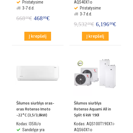
Pristatysime
AQS40X1o
3-7 d.d.
Pristatysime
3-7 d.d.
668
€
468
€
00
00
9,532
€
6,196
€
00
00
Į krepšelį
Į krepšelį
Šilumos siurblys oras-
Šilumos siurblys
oras Rotenso Imoto
Rotenso Aquami All in
-22°C (3,5/3,8kW)
Split 6 kW 190l
Kodas: I35Xi/o
Kodas: AQS100T190X1i-
Sandėlyje yra
AQS60X1o