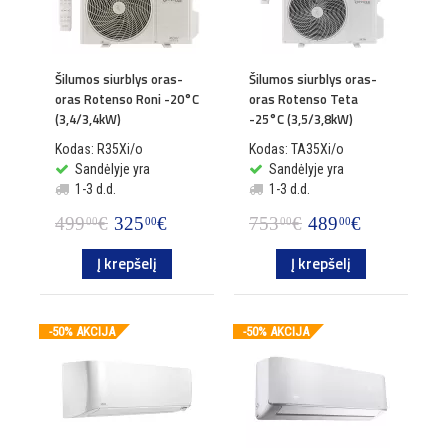
Šilumos siurblys oras-
Šilumos siurblys oras-
oras Rotenso Roni -20°C
oras Rotenso Teta
(3,4/3,4kW)
-25°C (3,5/3,8kW)
Kodas: R35Xi/o
Kodas: TA35Xi/o
Sandėlyje yra
Sandėlyje yra
1-3 d.d.
1-3 d.d.
499
€
325
€
753
€
489
€
00
00
00
00
Į krepšelį
Į krepšelį
-50% AKCIJA
-50% AKCIJA