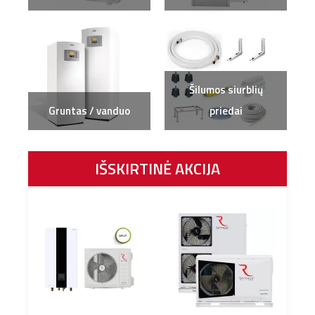
Šilumos siurblių
Gruntas / vanduo
priedai
IŠSKIRTINĖ AKCIJA