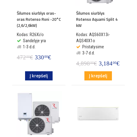
Šilumos siurblys oras-
Šilumos siurblys
oras Rotenso Roni -20°C
Rotenso Aquami Split 4
(2,6/2,6kW)
kW
Kodas: R26Xi/o
Kodas: AQS60X13i-
Sandėlyje yra
AQS40X1o
1-3 d.d.
Pristatysime
3-7 d.d.
472
€
330
€
00
00
4,898
€
3,184
€
00
00
Į krepšelį
Į krepšelį