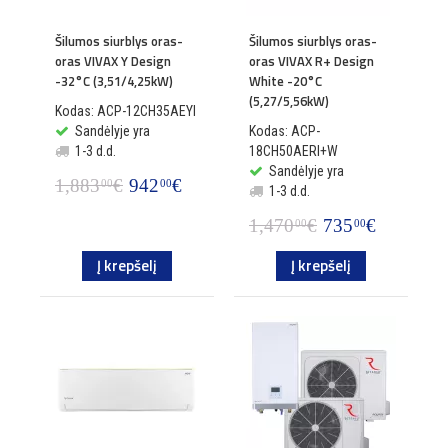
Šilumos siurblys oras-
Šilumos siurblys oras-
oras VIVAX Y Design
oras VIVAX R+ Design
-32°C (3,51/4,25kW)
White -20°C
(5,27/5,56kW)
Kodas: ACP-12CH35AEYI
Sandėlyje yra
Kodas: ACP-
1-3 d.d.
18CH50AERI+W
Sandėlyje yra
1,883
€
942
€
00
00
1-3 d.d.
1,470
€
735
€
00
00
Į krepšelį
Į krepšelį