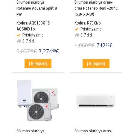
Šilumos siurblys
Šilumos siurblys oras-
Rotenso Aquami Split 8
oras Rotenso Roni -20°C
kW
(6,8/6,9kW)
Kodas: AQS100X13i-
Kodas: R70Xi/o
AQS80X1o
Pristatysime
Pristatysime
3-7 d.d.
3-7 d.d.
1,060
€
742
€
00
00
5,037
€
3,274
€
00
00
Į krepšelį
Į krepšelį
Šilumos siurblys
Šilumos siurblys oras-