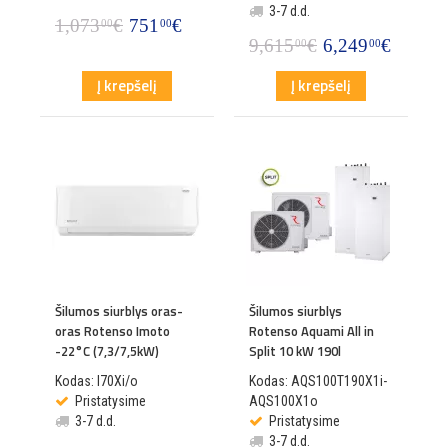
3-7 d.d.
1,073
€
751
€
00
00
9,615
€
6,249
€
00
00
Į krepšelį
Į krepšelį
Šilumos siurblys oras-
Šilumos siurblys
oras Rotenso Imoto
Rotenso Aquami All in
-22°C (7,3/7,5kW)
Split 10 kW 190l
Kodas: I70Xi/o
Kodas: AQS100T190X1i-
Pristatysime
AQS100X1o
3-7 d.d.
Pristatysime
3-7 d.d.