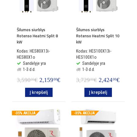
Šilumos siurblys
Šilumos siurblys
Rotenso Heatmi Split 8
Rotenso Heatmi Split 10
kW
kW
Kodas: HES80X13i-
Kodas: HES100X13i-
HES80X1o
HES100X1o
Sandėlyje yra
Sandėlyje yra
1-3 d.d.
1-3 d.d.
3,590
€
2,159
€
3,729
€
2,424
€
00
00
00
00
Į krepšelį
Į krepšelį
-35% AKCIJA
-35% AKCIJA