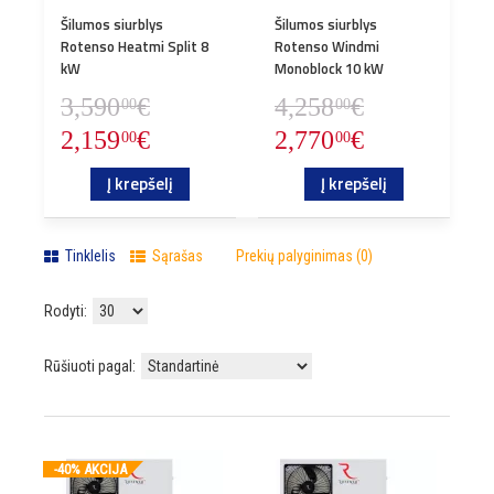
Šilumos siurblys
Šilumos siurblys
0
Rotenso Heatmi Split 8
Rotenso Windmi
kW
Monoblock 10 kW
3,590
€
4,258
€
00
00
2,159
€
2,770
€
00
00
Į krepšelį
Į krepšelį
Tinklelis
Sąrašas
Prekių palyginimas (0)
Rodyti:
Rūšiuoti pagal:
-40% AKCIJA