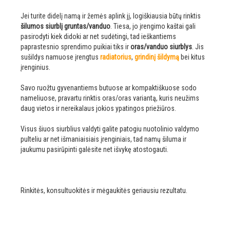
Jei turite didelį namą ir žemės aplink jį, logiškiausia būtų rinktis
šilumos siurblį gruntas/vanduo
. Tiesa, jo įrengimo kaštai gali
pasirodyti kiek didoki ar net sudėtingi, tad ieškantiems
paprastesnio sprendimo puikiai tiks ir
oras/vanduo siurblys
. Jis
sušildys namuose įrengtus
radiatorius
,
grindinį šildymą
bei kitus
įrenginius.
Savo ruožtu gyvenantiems butuose ar kompaktiškuose sodo
nameliuose, pravartu rinktis oras/oras variantą, kuris neužims
daug vietos ir nereikalaus jokios ypatingos priežiūros.
Visus šiuos siurblius valdyti galite patogiu nuotolinio valdymo
pulteliu ar net išmaniaisiais įrenginiais, tad namų šiluma ir
jaukumu pasirūpinti galėsite net išvykę atostogauti.
Rinkitės, konsultuokitės ir mėgaukitės geriausiu rezultatu.