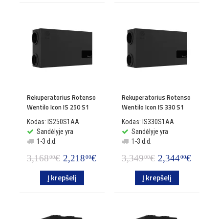
Rekuperatorius Rotenso
Rekuperatorius Rotenso
Wentilo Icon IS 250 S1
Wentilo Icon IS 330 S1
Kodas: IS250S1AA
Kodas: IS330S1AA
Sandėlyje yra
Sandėlyje yra
1-3 d.d.
1-3 d.d.
3,168
€
2,218
€
3,349
€
2,344
€
00
00
00
00
Į krepšelį
Į krepšelį