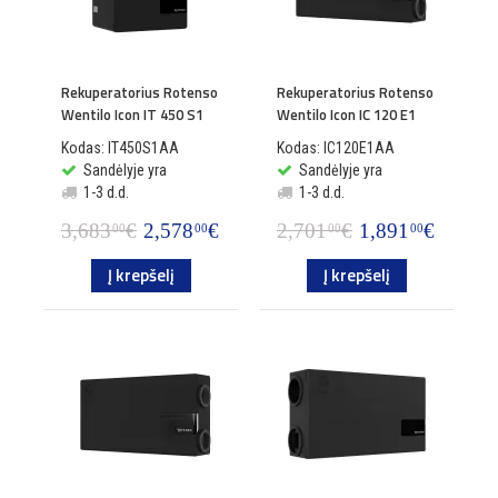
Rekuperatorius Rotenso
Rekuperatorius Rotenso
Wentilo Icon IT 450 S1
Wentilo Icon IC 120 E1
Kodas: IT450S1AA
Kodas: IC120E1AA
Sandėlyje yra
Sandėlyje yra
1-3 d.d.
1-3 d.d.
3,683
€
2,578
€
2,701
€
1,891
€
00
00
00
00
Į krepšelį
Į krepšelį