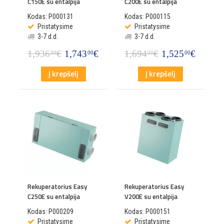
C150E su entalpija
C200E su entalpija
Kodas: P000131
Kodas: P000115
Pristatysime
Pristatysime
3-7 d.d.
3-7 d.d.
1,936
€
1,743
€
1,694
€
1,525
€
00
00
00
00
Į krepšelį
Į krepšelį
Rekuperatorius Easy
Rekuperatorius Easy
C250E su entalpija
V200E su entalpija
Kodas: P000209
Kodas: P000151
Pristatysime
Pristatysime