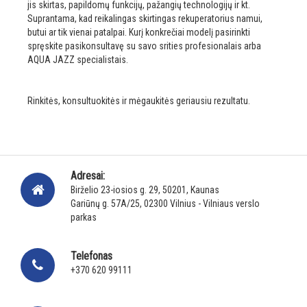
jis skirtas, papildomų funkcijų, pažangių technologijų ir kt.
Suprantama, kad reikalingas skirtingas rekuperatorius namui,
butui ar tik vienai patalpai. Kurį konkrečiai modelį pasirinkti
spręskite pasikonsultavę su savo srities profesionalais arba
AQUA JAZZ specialistais.
Rinkitės, konsultuokitės ir mėgaukitės geriausiu rezultatu.
Adresai:
Birželio 23-iosios g. 29, 50201, Kaunas
Gariūnų g. 57A/25, 02300 Vilnius - Vilniaus verslo
parkas
Telefonas
+370 620 99111