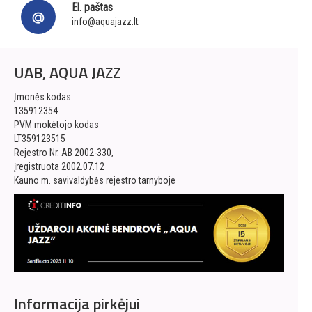
El. paštas
info@aquajazz.lt
UAB, AQUA JAZZ
Įmonės kodas
135912354
PVM mokėtojo kodas
LT359123515
Rejestro Nr. AB 2002-330,
įregistruota 2002.07.12
Kauno m. savivaldybės rejestro tarnyboje
Informacija pirkėjui