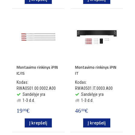
Montavimo rinkinys iPIN
Montavimo rinkinys iPIN
IC/IS
IT
Kodas:
Kodas:
RWA0501.00.0002.A00
RWA0501.IT.0003.A00
Sandėlyje yra
Sandėlyje yra
1-3 d.d.
1-3 d.d.
19
€
46
€
00
00
Į krepšelį
Į krepšelį