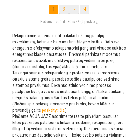
1
2
>
>|
Rodoma nuo 1 iki 30 iš 42 (2 puslapių)
Rekuperacinė sistema ne tik palaiko tinkamą patalpų
mikroklimatą, bet ir leidžia sumažinti šildymo kaštus. Dėl savo
energetinio efektyvumo rekuperatoriai įrengiami visuose aukštos
energetinės klasės pastatuose. Tinkamai parinktas modernus
rekuperatorius užtikrins efektyvų patalpų vėdinimą be jokių
šilumos nuostolių, kas ypač aktualu šaltuoju metų laiku.
Teisingai parinkus rekuperatorių ir profesionaliai sumontavus
ortakių sistemą greitai pastebėsite šios patalpų oro vėdinimo
sistemos privalumus. Dėka nuolatinio vėdinimo proceso
patalpose bus gaivus oras neatidarant langų, o išlaikant tinkamą
drėgmės balansą bus užkirstas kelias pelėsio atsiradimui.
(Plačiau apie pelėsių atsiradimo priežastis, kovos būdus ir
prevenciją galite
paskaityti čia
.)
Plačiame AQUA JAZZ asortimente rasite privačiam būstui ar
kitos paskirties patalpoms tinkamų modernių rekuperatorių, oro
filtrų ir kitų vėdinimo sistemos elementų. Rekuperatoriaus kaina
priklauso nuo daugelio veiksnių – kokio dydžio patalpų vėdinimui