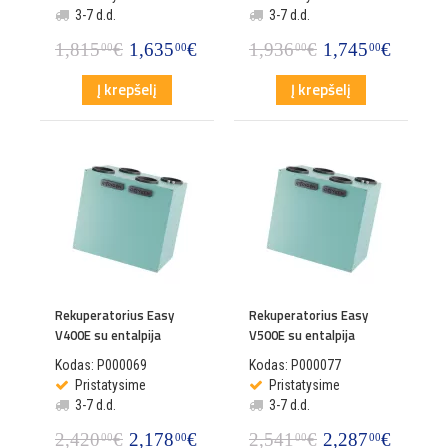
3-7 d.d.
3-7 d.d.
1,815
€
1,635
€
1,936
€
1,745
€
00
00
00
00
Į krepšelį
Į krepšelį
Rekuperatorius Easy
Rekuperatorius Easy
V400E su entalpija
V500E su entalpija
Kodas: P000069
Kodas: P000077
Pristatysime
Pristatysime
3-7 d.d.
3-7 d.d.
2,420
€
2,178
€
2,541
€
2,287
€
00
00
00
00