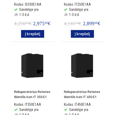
Kodas: IS330E1AA
Kodas: IT250E1AA
Sandėlyje yra
Sandėlyje yra
1-3 d.d.
1-3 d.d.
4,250
€
2,975
€
4,141
€
2,899
€
00
00
00
00
Į krepšelį
Į krepšelį
Rekuperatorius Rotenso
Rekuperatorius Rotenso
Wentilo Icon IT 350 E1
Wentilo Icon IT 450 E1
Kodas: IT350E1AA
Kodas: IT450E1AA
Sandėlyje yra
Sandėlyje yra
1-3 d.d.
1-3 d.d.