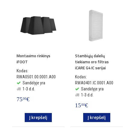
Montavimo rinkinys
Stambiųjų dalelių
iFOOT
tiekiamo oro filtras
iCARE G4 IC serijai
Kodas:
RWA0501.00.0001.A00
Kodas:
Sandėlyje yra
RWA0401.IC.0001.A00
1-3 d.d.
Sandėlyje yra
1-3 d.d.
75
€
00
15
€
00
Į krepšelį
Į krepšelį