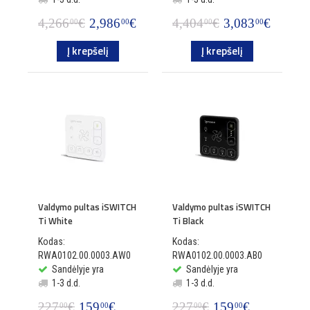
4,266
€
2,986
€
4,404
€
3,083
€
00
00
00
00
Į krepšelį
Į krepšelį
Valdymo pultas iSWITCH
Valdymo pultas iSWITCH
Ti White
Ti Black
Kodas:
Kodas:
RWA0102.00.0003.AW0
RWA0102.00.0003.AB0
Sandėlyje yra
Sandėlyje yra
1-3 d.d.
1-3 d.d.
227
€
159
€
227
€
159
€
00
00
00
00