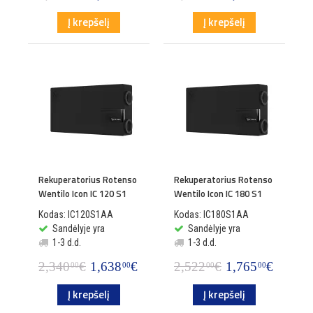
Į krepšelį
Į krepšelį
Rekuperatorius Rotenso
Rekuperatorius Rotenso
Wentilo Icon IC 120 S1
Wentilo Icon IC 180 S1
Kodas: IC120S1AA
Kodas: IC180S1AA
Sandėlyje yra
Sandėlyje yra
1-3 d.d.
1-3 d.d.
2,340
€
1,638
€
2,522
€
1,765
€
00
00
00
00
Į krepšelį
Į krepšelį