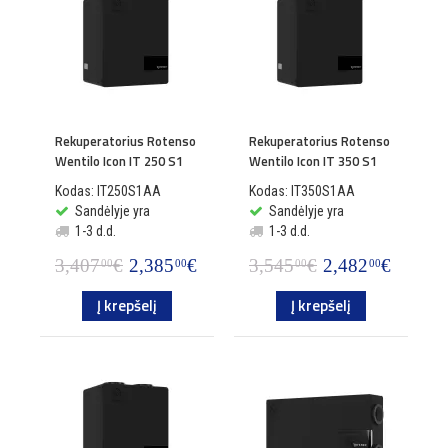
Rekuperatorius Rotenso
Rekuperatorius Rotenso
Wentilo Icon IT 250 S1
Wentilo Icon IT 350 S1
Kodas: IT250S1AA
Kodas: IT350S1AA
Sandėlyje yra
Sandėlyje yra
1-3 d.d.
1-3 d.d.
3,407
€
2,385
€
3,545
€
2,482
€
00
00
00
00
Į krepšelį
Į krepšelį