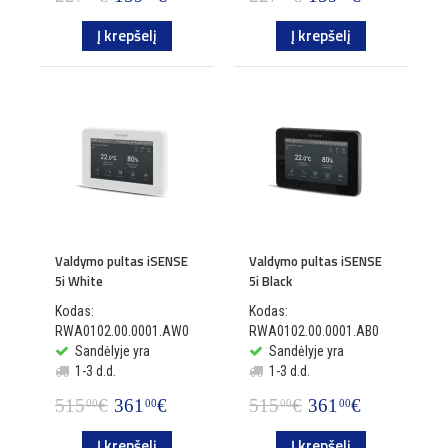
Į krepšelį
Į krepšelį
Valdymo pultas iSENSE
Valdymo pultas iSENSE
5i White
5i Black
Kodas:
Kodas:
RWA0102.00.0001.AW0
RWA0102.00.0001.AB0
Sandėlyje yra
Sandėlyje yra
1-3 d.d.
1-3 d.d.
515
€
361
€
515
€
361
€
00
00
00
00
Į krepšelį
Į krepšelį