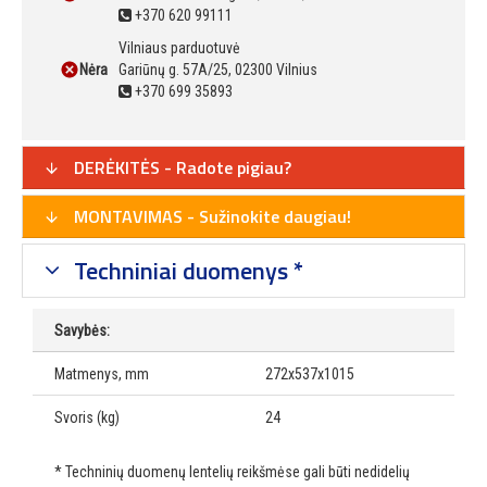
+370 620 99111
Vilniaus parduotuvė
Nėra
Gariūnų g. 57A/25, 02300 Vilnius
+370 699 35893
DERĖKITĖS - Radote pigiau?
MONTAVIMAS - Sužinokite daugiau!
Techniniai duomenys *
Savybės:
Matmenys, mm
272x537x1015
Svoris (kg)
24
* Techninių duomenų lentelių reikšmėse gali būti nedidelių