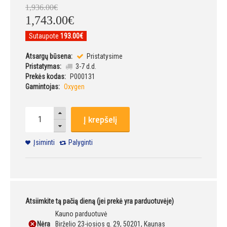
1,936
.
00
€
1,743
.
00
€
Sutaupote
193.00€
Atsargų būsena:
Pristatysime
Pristatymas:
3-7 d.d.
Prekės kodas:
P000131
Gamintojas:
Oxygen
Į krepšelį
Įsiminti
Palyginti
Atsiimkite tą pačią dieną (jei prekė yra parduotuvėje)
Kauno parduotuvė
Nėra
Birželio 23-iosios g. 29, 50201, Kaunas