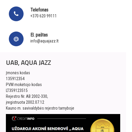
Telefonas
+370 620 99111
El. paštas
info@aquajazz.lt
UAB, AQUA JAZZ
Įmonės kodas
135912354
PVM mokėtojo kodas
LT359123515
Rejestro Nr. AB 2002-330,
įregistruota 2002.07.12
Kauno m. savivaldybės rejestro tarnyboje