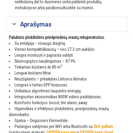
netikslumų dėl to duomenis verta patikrinti produktų
instrukcijose arba pasikonsultuokite su mumis.
Aprašymas
Palubinis plokštelinis priešpriešinių srautų rekuperatorius.
Su entalpija – išsaugo drėgmę.
Vienas kompaktiškiausių – vos 27.2 cm aukščio.
Lengva montuoti ir paprasta valdyti.
Šilumogrąžos naudingumas – 87.9%.
2
Tinkamas būstams iki 80 m
.
Lengvai keičiami filtrai.
Neužšąlantis – pritaikytas Lietuvos klimatui.
Lengvas ir tvirtas EPP korpusas.
Unikalaus algoritmas taupantis energiją.
Integruotas ekonomiškas 800W vidinis pašildytuvas.
Komforto funkcijos: boost, fire alarm, away.
Higieniškas ir efektyvus plokštelinis, priešpriešinių srautų
šilumokaitis.
Spalva – Deguonies Elementalė.
Pažangus valdymas per WiFi arba Bluetooth su
3in1 pultais
(parduodami atskirai),
OXYGEN easy app
ir
OXYGEN easy cloud