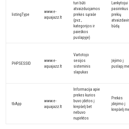
turi būti
Lankytojui
atvaizduojamos
pasirinkus
www.e-
listingType
prekės sąraše
prekių
aquajazz.lt
(pvz.,
atvaizdav
kategorijos ir
būdą
paieškos
puslapyje)
Vartotojo
www.e-
sesijos
Įėjimo į
PHPSESSID
aquajazz.lt
sisteminis
puslapį me
slapukas
Informacija apie
prekes kurios
Prekės
www.e-
buvo įdėtos į
tbApp
įdėjimo į
aquajazz.lt
krepšelį bet
krepšelį m
nebuvo
nupirktos