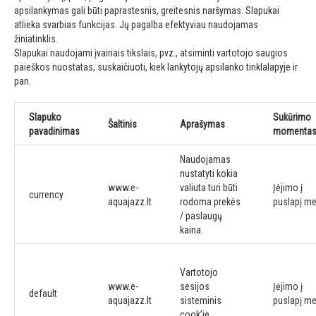
apsilankymas gali būti paprastesnis, greitesnis naršymas. Slapukai
atlieka svarbias funkcijas. Jų pagalba efektyviau naudojamas
žiniatinklis.
Slapukai naudojami įvairiais tikslais, pvz., atsiminti vartotojo saugios
paieškos nuostatas, suskaičiuoti, kiek lankytojų apsilanko tinklalapyje ir
pan.
Slapuko
Sukūrimo
Šaltinis
Aprašymas
pavadinimas
momenta
Naudojamas
nustatyti kokia
www.e-
valiuta turi būti
Įėjimo į
currency
aquajazz.lt
rodoma prekės
puslapį me
/ paslaugų
kaina.
Vartotojo
www.e-
sesijos
Įėjimo į
default
aquajazz.lt
sisteminis
puslapį me
cook’ie