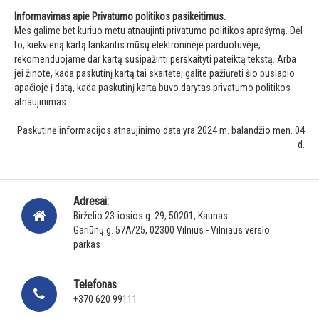
Informavimas apie Privatumo politikos pasikeitimus.
Mes galime bet kuriuo metu atnaujinti privatumo politikos aprašymą. Dėl
to, kiekvieną kartą lankantis mūsų elektroninėje parduotuvėje,
rekomenduojame dar kartą susipažinti perskaityti pateiktą tekstą. Arba
jei žinote, kada paskutinį kartą tai skaitėte, galite pažiūrėti šio puslapio
apačioje į datą, kada paskutinį kartą buvo darytas privatumo politikos
atnaujinimas.
Paskutinė informacijos atnaujinimo data yra 2024 m. balandžio mėn. 04
d.
Adresai:
Birželio 23-iosios g. 29, 50201, Kaunas
Gariūnų g. 57A/25, 02300 Vilnius - Vilniaus verslo
parkas
Telefonas
+370 620 99111