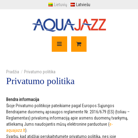
Lietuvių
Latviešu
Privatumo politika
Privatumo politika
Bendra informacija
Šioje Privatumo politikoje pateikiame pagal Europos Sąjungos
Bendrajame duomenų apsaugos reglamente Nr. 2016/679 (ES) (toliau –
Reglamentas) privalomą informaciją apie asmens duomenų tvarkymą,
atliekamą Jums naudojantis mūsų elektronine parduotuve (
e-
aquajazz.lt
).
Svarbu, kad atidžiai perskaitytumėte privatumo politiką, nes joje