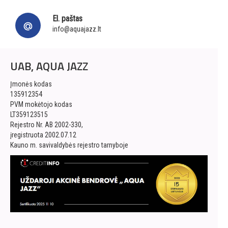
El. paštas
info@aquajazz.lt
UAB, AQUA JAZZ
Įmonės kodas
135912354
PVM mokėtojo kodas
LT359123515
Rejestro Nr. AB 2002-330,
įregistruota 2002.07.12
Kauno m. savivaldybės rejestro tarnyboje