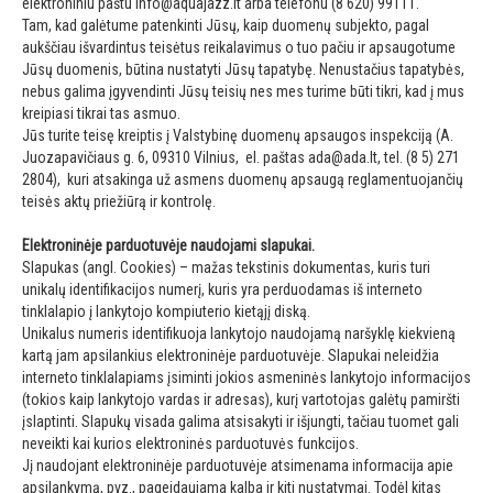
elektroniniu paštu
info@aquajazz.lt
arba telefonu (8 620) 99111.
Tam, kad galėtume patenkinti Jūsų, kaip duomenų subjekto, pagal
aukščiau išvardintus teisėtus reikalavimus o tuo pačiu ir apsaugotume
Jūsų duomenis, būtina nustatyti Jūsų tapatybę. Nenustačius tapatybės,
nebus galima įgyvendinti Jūsų teisių nes mes turime būti tikri, kad į mus
kreipiasi tikrai tas asmuo.
Jūs turite teisę kreiptis į Valstybinę duomenų apsaugos inspekciją (A.
Juozapavičiaus g. 6, 09310 Vilnius, el. paštas
ada@ada.lt
, tel. (8 5) 271
2804), kuri atsakinga už asmens duomenų apsaugą reglamentuojančių
teisės aktų priežiūrą ir kontrolę.
Elektroninėje parduotuvėje naudojami slapukai.
Slapukas (angl. Cookies) – mažas tekstinis dokumentas, kuris turi
unikalų identifikacijos numerį, kuris yra perduodamas iš interneto
tinklalapio į lankytojo kompiuterio kietąjį diską.
Unikalus numeris identifikuoja lankytojo naudojamą naršyklę kiekvieną
kartą jam apsilankius elektroninėje parduotuvėje. Slapukai neleidžia
interneto tinklalapiams įsiminti jokios asmeninės lankytojo informacijos
(tokios kaip lankytojo vardas ir adresas), kurį vartotojas galėtų pamiršti
įslaptinti. Slapukų visada galima atsisakyti ir išjungti, tačiau tuomet gali
neveikti kai kurios elektroninės parduotuvės funkcijos.
Jį naudojant elektroninėje parduotuvėje atsimenama informacija apie
apsilankymą, pvz., pageidaujama kalba ir kiti nustatymai. Todėl kitas