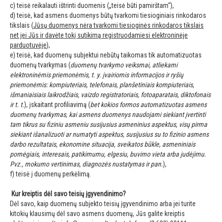
c) teisė reikalauti ištrinti duomenis („teisė būti pamirštam“),
d) teisė, kad asmens duomenys būtų tvarkomi tiesioginiais rinkodaros
tikslais (
Jūsų duomenys nėra tvarkomi tiesioginės rinkodaros tikslais
net jei Jūs ir davėte tokį sutikimą registruodamiesi elektroninėje
parduotuvėje
),
e) teisė, kad duomenų subjektui nebūtų taikomas tik automatizuotas
duomenų tvarkymas (
duomenų tvarkymo veiksmai, atliekami
elektroninėmis priemonėmis, t. y. įvairiomis informacijos ir ryšių
priemonėmis: kompiuteriais, telefonais, planšetiniais kompiuteriais,
išmaniaisiais laikrodžiais, vaizdo registratoriais, fotoaparatais, diktofonais
ir t. t.
), įskaitant profiliavimą (
bet kokios formos automatizuotas asmens
duomenų tvarkymas, kai asmens duomenys naudojami siekiant įvertinti
tam tikrus su fiziniu asmeniu susijusius asmeninius aspektus, visų pirma
siekiant išanalizuoti ar numatyti aspektus, susijusius su to fizinio asmens
darbo rezultatais, ekonomine situacija, sveikatos būkle, asmeniniais
pomėgiais, interesais, patikimumu, elgesiu, buvimo vieta arba judėjimu.
Pvz., mokumo vertinimas, diagnozės nustatymas ir pan.
),
f) teisė į duomenų perkėlimą.
Kur kreiptis dėl savo teisių įgyvendinimo?
Dėl savo, kaip duomenų subjekto teisių įgyvendinimo arba jei turite
kitokių klausimų dėl savo asmens duomenų, Jūs galite kreiptis