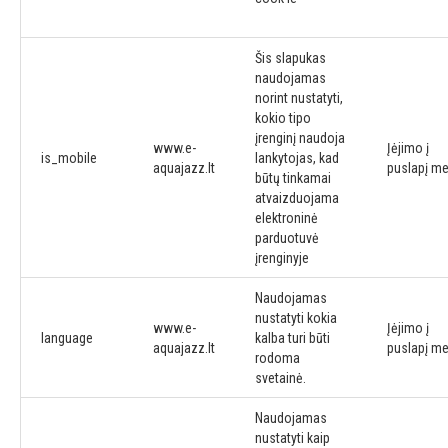
Šis slapukas
naudojamas
norint nustatyti,
kokio tipo
įrenginį naudoja
www.e-
Įėjimo į
is_mobile
lankytojas, kad
aquajazz.lt
puslapį me
būtų tinkamai
atvaizduojama
elektroninė
parduotuvė
įrenginyje
Naudojamas
nustatyti kokia
www.e-
Įėjimo į
language
kalba turi būti
aquajazz.lt
puslapį me
rodoma
svetainė.
Naudojamas
nustatyti kaip