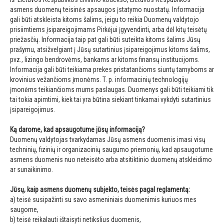
asmens duomenų teisinės apsaugos įstatymo nuostatų. Informacija
gali būti atskleista kitoms šalims, jeigu to reikia Duomenų valdytojo
prisiimtiems įsipareigojimams Pirkėjui įgyvendinti, arba dėl kitų teisėtų
priežasčių. Informacija taip pat gali būti suteikta kitoms šalims Jūsų
prašymu, atsižvelgiant į Jūsų sutartinius įsipareigojimus kitoms šalims,
pvz., lizingo bendrovėms, bankams ar kitoms finansų institucijoms.
Informacija gali būti teikiama prekes pristatančioms siuntų tarnyboms ar
krovinius vežančioms įmonėms. T. p. informacinių technologijų
įmonėms teikiančioms mums paslaugas. Duomenys gali būti teikiami tik
tai tokia apimtimi, kiek tai yra būtina siekiant tinkamai vykdyti sutartinius
įsipareigojimus.
Ką darome, kad apsaugotume jūsų informaciją?
Duomenų valdytojas tvarkydamas Jūsų asmens duomenis imasi visų
techninių, fizinių ir organizacinių saugumo priemonių, kad apsaugotume
asmens duomenis nuo neteisėto arba atsitiktinio duomenų atskleidimo
ar sunaikinimo.
Jūsų, kaip asmens duomenų subjekto, teisės pagal reglamentą:
a) teisė susipažinti su savo asmeniniais duomenimis kuriuos mes
saugome,
b) teisė reikalauti ištaisyti netikslius duomenis,