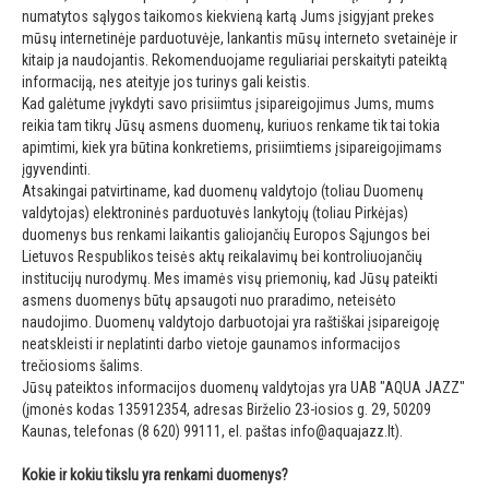
numatytos sąlygos taikomos kiekvieną kartą Jums įsigyjant prekes
mūsų internetinėje parduotuvėje, lankantis mūsų interneto svetainėje ir
kitaip ja naudojantis. Rekomenduojame reguliariai perskaityti pateiktą
informaciją, nes ateityje jos turinys gali keistis.
Kad galėtume įvykdyti savo prisiimtus įsipareigojimus Jums, mums
reikia tam tikrų Jūsų asmens duomenų, kuriuos renkame tik tai tokia
apimtimi, kiek yra būtina konkretiems, prisiimtiems įsipareigojimams
įgyvendinti.
Atsakingai patvirtiname, kad duomenų valdytojo (toliau Duomenų
valdytojas) elektroninės parduotuvės lankytojų (toliau Pirkėjas)
duomenys bus renkami laikantis galiojančių Europos Sąjungos bei
Lietuvos Respublikos teisės aktų reikalavimų bei kontroliuojančių
institucijų nurodymų. Mes imamės visų priemonių, kad Jūsų pateikti
asmens duomenys būtų apsaugoti nuo praradimo, neteisėto
naudojimo. Duomenų valdytojo darbuotojai yra raštiškai įsipareigoję
neatskleisti ir neplatinti darbo vietoje gaunamos informacijos
trečiosioms šalims.
Jūsų pateiktos informacijos duomenų valdytojas yra UAB "AQUA JAZZ"
(įmonės kodas 135912354, adresas Birželio 23-iosios g. 29, 50209
Kaunas, telefonas (8 620) 99111, el. paštas
info@aquajazz.lt
).
Kokie ir kokiu tikslu yra renkami duomenys?