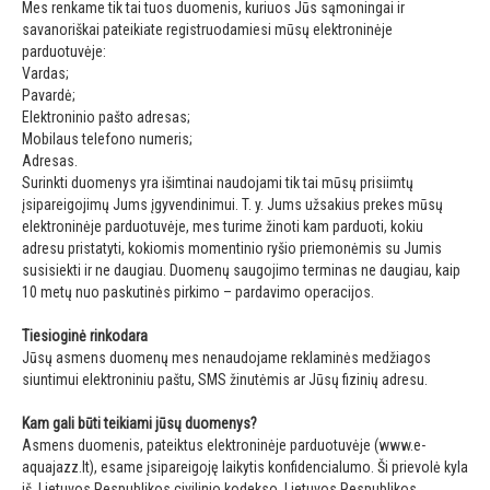
Mes renkame tik tai tuos duomenis, kuriuos Jūs sąmoningai ir
savanoriškai pateikiate registruodamiesi mūsų elektroninėje
parduotuvėje:
Vardas;
Pavardė;
Elektroninio pašto adresas;
Mobilaus telefono numeris;
Adresas.
Surinkti duomenys yra išimtinai naudojami tik tai mūsų prisiimtų
įsipareigojimų Jums įgyvendinimui. T. y. Jums užsakius prekes mūsų
elektroninėje parduotuvėje, mes turime žinoti kam parduoti, kokiu
adresu pristatyti, kokiomis momentinio ryšio priemonėmis su Jumis
susisiekti ir ne daugiau. Duomenų saugojimo terminas ne daugiau, kaip
10 metų nuo paskutinės pirkimo – pardavimo operacijos.
Tiesioginė rinkodara
Jūsų asmens duomenų mes nenaudojame reklaminės medžiagos
siuntimui elektroniniu paštu, SMS žinutėmis ar Jūsų fizinių adresu.
Kam gali būti teikiami jūsų duomenys?
Asmens duomenis, pateiktus elektroninėje parduotuvėje (www.e-
aquajazz.lt), esame įsipareigoję laikytis konfidencialumo. Ši prievolė kyla
iš Lietuvos Respublikos civilinio kodekso, Lietuvos Respublikos