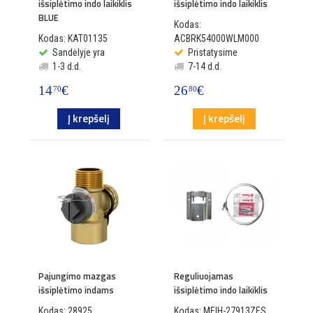
išsiplėtimo indo laikiklis
išsiplėtimo indo laikiklis
BLUE
Kodas:
Kodas: KAT01135
ACBRK54000WLM000
Sandėlyje yra
Pristatysime
1-3 d.d.
7-14 d.d.
14
€
26
€
70
80
Į krepšelį
Į krepšelį
Pajungimo mazgas
Reguliuojamas
išsiplėtimo indams
išsiplėtimo indo laikiklis
Kodas: 28925
Kodas: MEIH-27913ZES