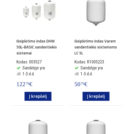
Išsiplėtimo indas DHW
Išsiplėtimo indas Varem
50L-BASIC vandentiekio
vandentiekio sistemoms
sistemai
LC 5L
Kodas: 003527
Kodas: R1005223
Sandėlyje yra
Sandėlyje yra
1-3 d.d.
1-3 d.d.
122
€
50
€
70
70
Į krepšelį
Į krepšelį