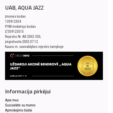
UAB, AQUA JAZZ
Įmonės kodas
135912354
PVM mokėtojo kodas
LT359123515
Rejestro Nr. AB 2002-330,
įregistruota 2002.07.12
Kauno m. savivaldybės rejestro tarnyboje
Informacija pirkėjui
Apie mus
Susisiekite su mumis
Apmokėjimo būdai