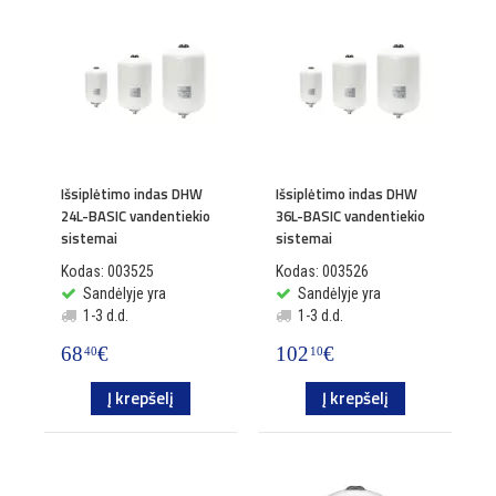
Išsiplėtimo indas DHW
Išsiplėtimo indas DHW
24L-BASIC vandentiekio
36L-BASIC vandentiekio
sistemai
sistemai
Kodas: 003525
Kodas: 003526
Sandėlyje yra
Sandėlyje yra
1-3 d.d.
1-3 d.d.
68
€
102
€
40
10
Į krepšelį
Į krepšelį