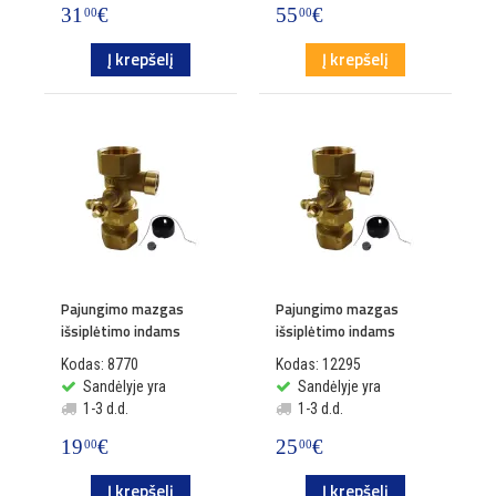
31
€
55
€
00
00
Į krepšelį
Į krepšelį
Pajungimo mazgas
Pajungimo mazgas
išsiplėtimo indams
išsiplėtimo indams
Kodas: 8770
Kodas: 12295
Sandėlyje yra
Sandėlyje yra
1-3 d.d.
1-3 d.d.
19
€
25
€
00
00
Į krepšelį
Į krepšelį