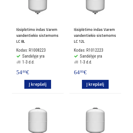
Išsiplėtimo indas Varem
Išsiplėtimo indas Varem
vandentiekio sistemoms
vandentiekio sistemoms
LC 8L
LC 12L
Kodas: R1008223
Kodas: R1012223
Sandėlyje yra
Sandėlyje yra
1-3 d.d.
1-3 d.d.
54
€
64
€
80
80
Į krepšelį
Į krepšelį