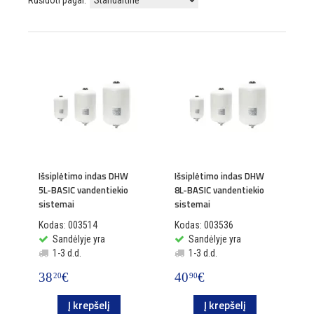
Rūšiuoti pagal:
Išsiplėtimo indas DHW
Išsiplėtimo indas DHW
5L-BASIC vandentiekio
8L-BASIC vandentiekio
sistemai
sistemai
Kodas: 003514
Kodas: 003536
Sandėlyje yra
Sandėlyje yra
1-3 d.d.
1-3 d.d.
38
€
40
€
20
90
Į krepšelį
Į krepšelį