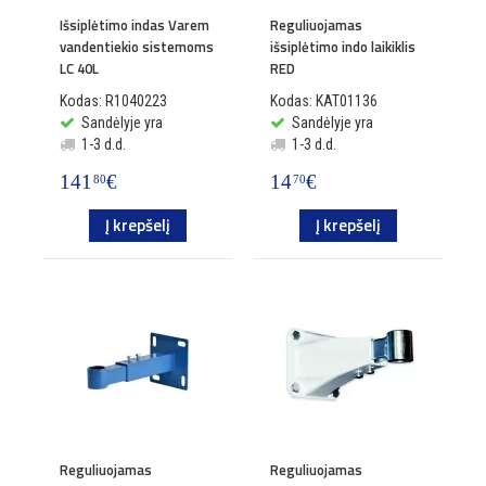
Išsiplėtimo indas Varem
Reguliuojamas
vandentiekio sistemoms
išsiplėtimo indo laikiklis
LC 40L
RED
Kodas: R1040223
Kodas: KAT01136
Sandėlyje yra
Sandėlyje yra
1-3 d.d.
1-3 d.d.
141
€
14
€
80
70
Į krepšelį
Į krepšelį
Reguliuojamas
Reguliuojamas