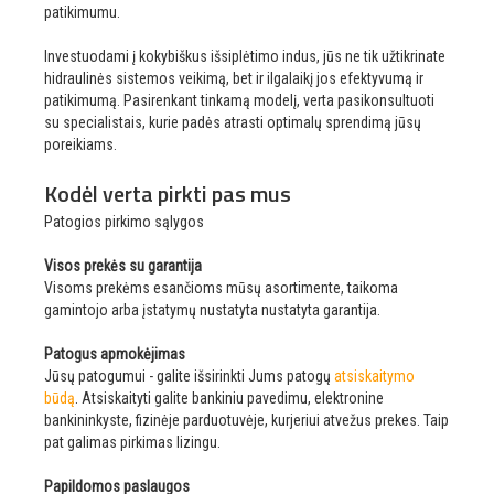
patikimumu.
Investuodami į kokybiškus išsiplėtimo indus, jūs ne tik užtikrinate
hidraulinės sistemos veikimą, bet ir ilgalaikį jos efektyvumą ir
patikimumą. Pasirenkant tinkamą modelį, verta pasikonsultuoti
su specialistais, kurie padės atrasti optimalų sprendimą jūsų
poreikiams.
Kodėl verta pirkti pas mus
Patogios pirkimo sąlygos
Visos prekės su garantija
Visoms prekėms esančioms mūsų asortimente, taikoma
gamintojo arba įstatymų nustatyta nustatyta garantija.
Patogus apmokėjimas
Jūsų patogumui - galite išsirinkti Jums patogų
atsiskaitymo
būdą
. Atsiskaityti galite bankiniu pavedimu, elektronine
bankininkyste, fizinėje parduotuvėje, kurjeriui atvežus prekes. Taip
pat galimas pirkimas lizingu.
Papildomos paslaugos