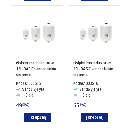
Išsiplėtimo indas DHW
Išsiplėtimo indas DHW
12L-BASIC vandentiekio
19L-BASIC vandentiekio
sistemai
sistemai
Kodas: 003515
Kodas: 003516
Sandėlyje yra
Sandėlyje yra
1-3 d.d.
1-3 d.d.
49
€
65
€
90
60
Į krepšelį
Į krepšelį