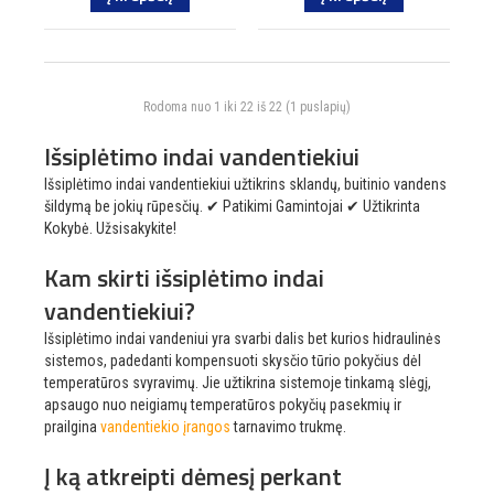
Rodoma nuo 1 iki 22 iš 22 (1 puslapių)
Išsiplėtimo indai vandentiekiui
Išsiplėtimo indai vandentiekiui užtikrins sklandų, buitinio vandens
šildymą be jokių rūpesčių. ✔ Patikimi Gamintojai ✔ Užtikrinta
Kokybė. Užsisakykite!
Kam skirti išsiplėtimo indai
vandentiekiui?
Išsiplėtimo indai vandeniui yra svarbi dalis bet kurios hidraulinės
sistemos, padedanti kompensuoti skysčio tūrio pokyčius dėl
temperatūros svyravimų. Jie užtikrina sistemoje tinkamą slėgį,
apsaugo nuo neigiamų temperatūros pokyčių pasekmių ir
prailgina
vandentiekio įrangos
tarnavimo trukmę.
Į ką atkreipti dėmesį perkant