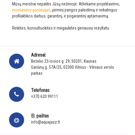
Mūsų meistrai nepaliks Jūsų nežinioje. Atliekame projektavimo,
montavimo paslaugas
, pirminį įrangos paleidimą ir reikalingus
profilaktikos darbus, garantinį, ir pogarantinį aptarnavimą.
Rinkitės, konsultuokitės ir mėgaukitės geriausiu rezultatu.
Adresai:
Birželio 23-iosios g. 29, 50201, Kaunas
Gariūnų g. 57A/25, 02300 Vilnius - Vilniaus verslo
parkas
Telefonas
+370 620 99111
El. paštas
info@aquajazz.lt