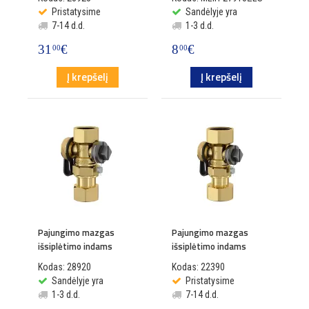
Pristatysime
Sandėlyje yra
7-14 d.d.
1-3 d.d.
31
€
8
€
00
00
Į krepšelį
Į krepšelį
Pajungimo mazgas
Pajungimo mazgas
išsiplėtimo indams
išsiplėtimo indams
Kodas: 28920
Kodas: 22390
Sandėlyje yra
Pristatysime
1-3 d.d.
7-14 d.d.