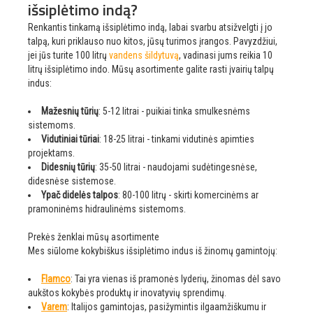
išsiplėtimo indą?
Renkantis tinkamą išsiplėtimo indą, labai svarbu atsižvelgti į jo
talpą, kuri priklauso nuo kitos, jūsų turimos įrangos. Pavyzdžiui,
jei jūs turite 100 litrų
vandens šildytuvą
, vadinasi jums reikia 10
litrų išsiplėtimo indo. Mūsų asortimente galite rasti įvairių talpų
indus:
Mažesnių tūrių
: 5-12 litrai - puikiai tinka smulkesnėms
sistemoms.
Vidutiniai tūriai
: 18-25 litrai - tinkami vidutinės apimties
projektams.
Didesnių tūrių
: 35-50 litrai - naudojami sudėtingesnėse,
didesnėse sistemose.
Ypač didelės talpos
: 80-100 litrų - skirti komercinėms ar
pramoninėms hidraulinėms sistemoms.
Prekės ženklai mūsų asortimente
Mes siūlome kokybiškus išsiplėtimo indus iš žinomų gamintojų:
Flamco
: Tai yra vienas iš pramonės lyderių, žinomas dėl savo
aukštos kokybės produktų ir inovatyvių sprendimų.
Varem
: Italijos gamintojas, pasižymintis ilgaamžiškumu ir