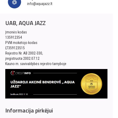
info@aquajazz.lt
UAB, AQUA JAZZ
Įmonės kodas
135912354
PVM mokėtojo kodas
LT359123515
Rejestro Nr. AB 2002-330,
įregistruota 2002.07.12
Kauno m. savivaldybės rejestro tarnyboje
Informacija pirkėjui