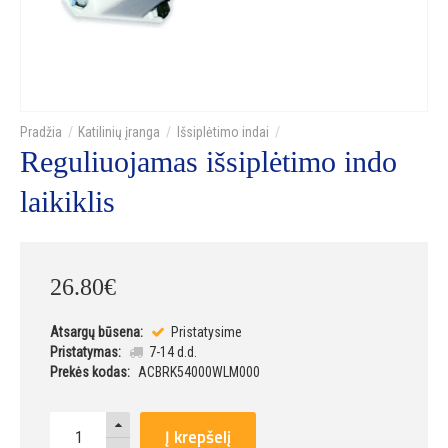
Katilinių įranga
Išsiplėtimo indai
Reguliuojamas išsiplėtimo indo
laikiklis
26
.
80
€
Atsargų būsena:
Pristatysime
Pristatymas:
7-14 d.d.
Prekės kodas:
ACBRK54000WLM000
Į krepšelį