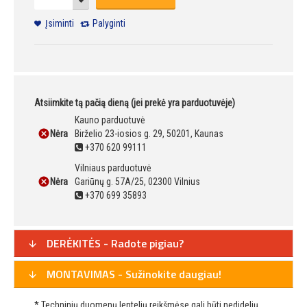
Įsiminti
Palyginti
Atsiimkite tą pačią dieną (jei prekė yra parduotuvėje)
Kauno parduotuvė
Nėra
Birželio 23-iosios g. 29, 50201, Kaunas
+370 620 99111
Vilniaus parduotuvė
Nėra
Gariūnų g. 57A/25, 02300 Vilnius
+370 699 35893
DERĖKITĖS - Radote pigiau?
MONTAVIMAS - Sužinokite daugiau!
* Techninių duomenų lentelių reikšmėse gali būti nedidelių