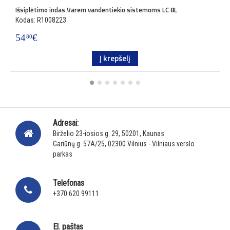
Išsiplėtimo indas Varem vandentiekio sistemoms LC 8L
I
Kodas: R1008223
K
54
€
6
80
Į krepšelį
Adresai:
Birželio 23-iosios g. 29, 50201, Kaunas
Gariūnų g. 57A/25, 02300 Vilnius - Vilniaus verslo
parkas
Telefonas
+370 620 99111
El. paštas