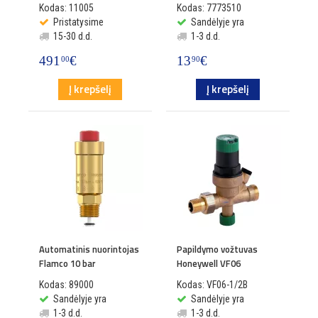
Kodas: 11005
Kodas: 7773510
Pristatysime
Sandėlyje yra
15-30 d.d.
1-3 d.d.
491
€
13
€
00
90
Į krepšelį
Į krepšelį
Automatinis nuorintojas
Papildymo vožtuvas
Flamco 10 bar
Honeywell VF06
Kodas: 89000
Kodas: VF06-1/2B
Sandėlyje yra
Sandėlyje yra
1-3 d.d.
1-3 d.d.