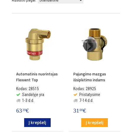
Rūšiuoti pagal:
Automatinis nuorintojas
Pajungimo mazgas
Flexvent Top
išsiplėtimo indams
Kodas: 28515
Kodas: 28925
Sandėlyje yra
Pristatysime
1-3 d.d.
7-14 d.d.
63
€
31
€
39
00
Į krepšelį
Į krepšelį