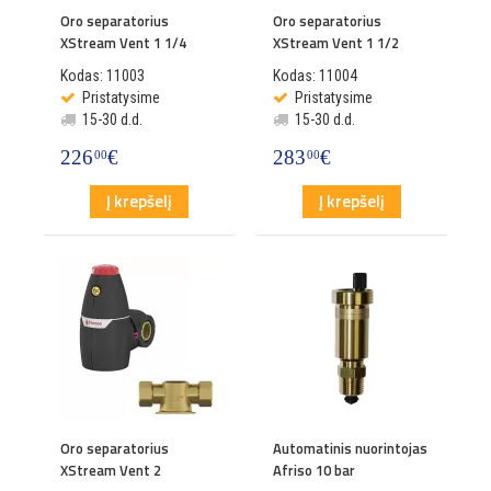
Oro separatorius
Oro separatorius
XStream Vent 1 1/4
XStream Vent 1 1/2
Kodas: 11003
Kodas: 11004
Pristatysime
Pristatysime
15-30 d.d.
15-30 d.d.
226
€
283
€
00
00
Į krepšelį
Į krepšelį
Oro separatorius
Automatinis nuorintojas
XStream Vent 2
Afriso 10 bar