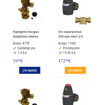
Pajungimo mazgas
Oro separatorius
išsiplėtimo indams
XStream Vent 3/4
Kodas: 8770
Kodas: 11001
Sandėlyje yra
Pristatysime
1-3 d.d.
15-30 d.d.
19
€
172
€
00
00
Į krepšelį
Į krepšelį