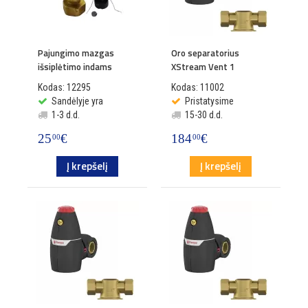
Pajungimo mazgas
Oro separatorius
išsiplėtimo indams
XStream Vent 1
Kodas: 12295
Kodas: 11002
Sandėlyje yra
Pristatysime
1-3 d.d.
15-30 d.d.
25
€
184
€
00
00
Į krepšelį
Į krepšelį