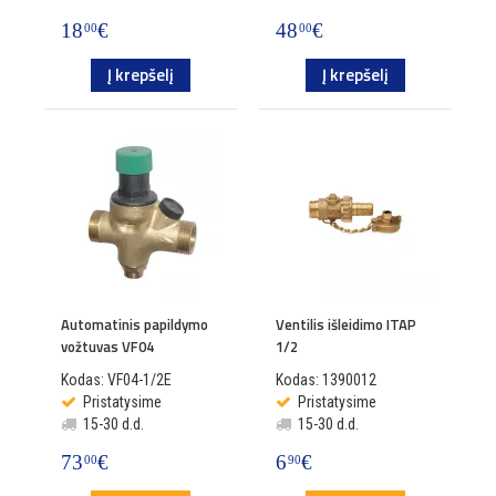
18
€
48
€
00
00
Į krepšelį
Į krepšelį
Automatinis papildymo
Ventilis išleidimo ITAP
vožtuvas VF04
1/2
Kodas: VF04-1/2E
Kodas: 1390012
Pristatysime
Pristatysime
15-30 d.d.
15-30 d.d.
73
€
6
€
00
90