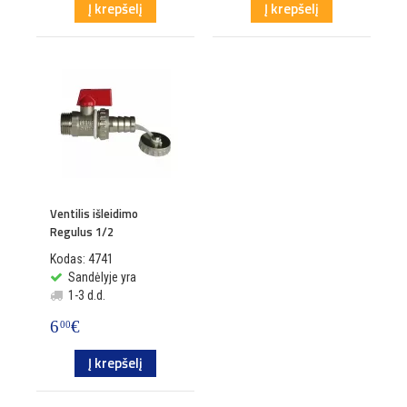
Į krepšelį
Į krepšelį
Ventilis išleidimo
Regulus 1/2
Kodas: 4741
Sandėlyje yra
1-3 d.d.
6
€
00
Į krepšelį