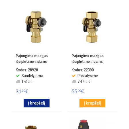
Pajungimo mazgas
Pajungimo mazgas
išsiplėtimo indams
išsiplėtimo indams
Kodas: 28920
Kodas: 22390
Sandėlyje yra
Pristatysime
1-3 d.d.
7-14 d.d.
31
€
55
€
00
00
Į krepšelį
Į krepšelį