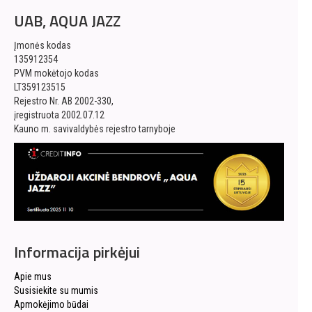
UAB, AQUA JAZZ
Įmonės kodas
135912354
PVM mokėtojo kodas
LT359123515
Rejestro Nr. AB 2002-330,
įregistruota 2002.07.12
Kauno m. savivaldybės rejestro tarnyboje
Informacija pirkėjui
Apie mus
Susisiekite su mumis
Apmokėjimo būdai