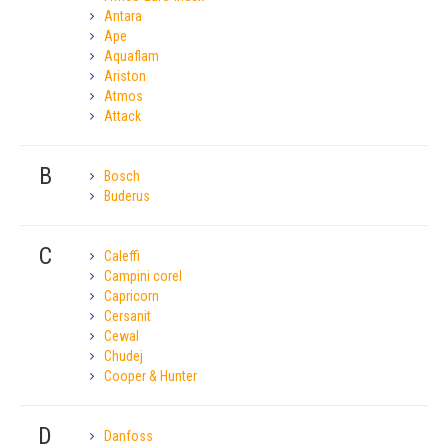
Antara
Ape
Aquaflam
Ariston
Atmos
Attack
B
Bosch
Buderus
C
Caleffi
Campini corel
Capricorn
Cersanit
Cewal
Chudej
Cooper & Hunter
D
Danfoss