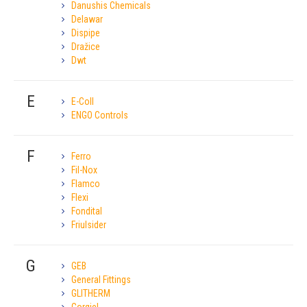
Danushis Chemicals
Delawar
Dispipe
Dražice
Dwt
E
E-Coll
ENGO Controls
F
Ferro
Fil-Nox
Flamco
Flexi
Fondital
Friulsider
G
GEB
General Fittings
GLITHERM