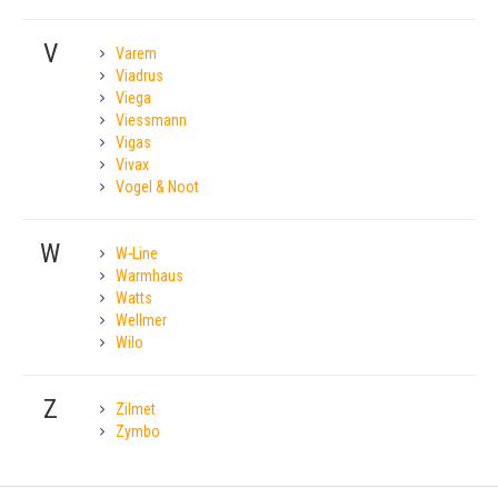
V
Varem
Viadrus
Viega
Viessmann
Vigas
Vivax
Vogel & Noot
W
W-Line
Warmhaus
Watts
Wellmer
Wilo
Z
Zilmet
Zymbo