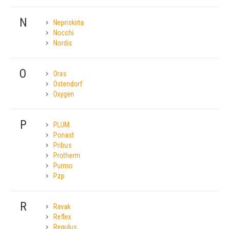
N
Nepriskirta
Nocchi
Nordis
O
Oras
Ostendorf
Oxygen
P
PLUM
Ponast
Pribus
Protherm
Purmo
Pzp
R
Ravak
Reflex
Regulus