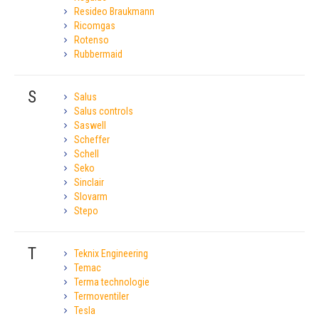
Resideo Braukmann
Ricomgas
Rotenso
Rubbermaid
S
Salus
Salus controls
Saswell
Scheffer
Schell
Seko
Sinclair
Slovarm
Stepo
T
Teknix Engineering
Temac
Terma technologie
Termoventiler
Tesla