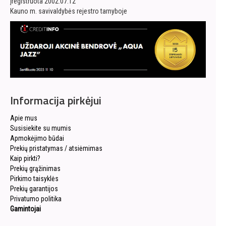
įregistruota 2002.07.12
Kauno m. savivaldybės rejestro tarnyboje
Informacija pirkėjui
Apie mus
Susisiekite su mumis
Apmokėjimo būdai
Prekių pristatymas / atsiėmimas
Kaip pirkti?
Prekių grąžinimas
Pirkimo taisyklės
Prekių garantijos
Privatumo politika
Gamintojai