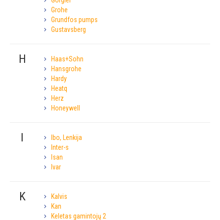
Gorgiel
Grohe
Grundfos pumps
Gustavsberg
H
Haas+Sohn
Hansgrohe
Hardy
Heatq
Herz
Honeywell
I
Ibo, Lenkija
Inter-s
Isan
Ivar
K
Kalvis
Kan
Keletas gamintojų 2