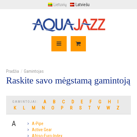
Lietuvių
Latviešu
Gamintojas
Raskite savo mėgstamą gamintoją
A
B
C
D
E
F
G
H
I
GAMINTOJAI:
K
L
M
N
O
P
R
S
T
V
W
Z
A
A-Pipe
Active Gear
Afriso-Euro-Index