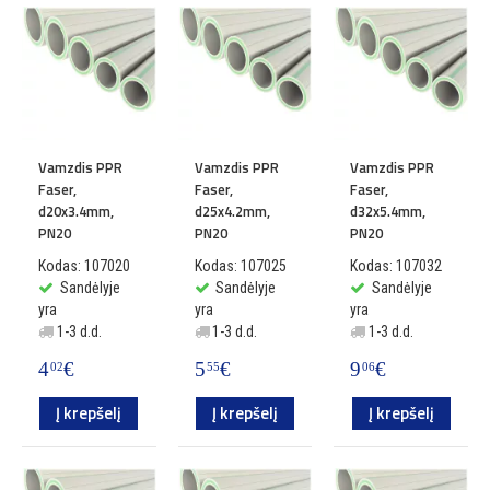
Vamzdis PPR
Vamzdis PPR
Vamzdis PPR
Faser,
Faser,
Faser,
d20x3.4mm,
d25x4.2mm,
d32x5.4mm,
PN20
PN20
PN20
Kodas: 107020
Kodas: 107025
Kodas: 107032
Sandėlyje
Sandėlyje
Sandėlyje
yra
yra
yra
1-3 d.d.
1-3 d.d.
1-3 d.d.
4
€
5
€
9
€
02
55
06
Į krepšelį
Į krepšelį
Į krepšelį