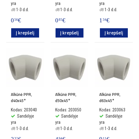
yra
yra
yra
1-3 d.d.
1-3 d.d.
1-3 d.d.
0
€
0
€
1
€
56
85
34
Į krepšelį
Į krepšelį
Į krepšelį
Alkūnė PPR,
Alkūnė PPR,
Alkūnė PPR,
d40x45°
d50x45°
d63x45°
Kodas: 203040
Kodas: 203050
Kodas: 203063
Sandėlyje
Sandėlyje
Sandėlyje
yra
yra
yra
1-3 d.d.
1-3 d.d.
1-3 d.d.
32
94
11