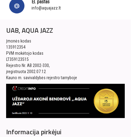
El. paštas
info@aquajazz.lt
UAB, AQUA JAZZ
Įmonės kodas
135912354
PVM mokėtojo kodas
LT359123515
Rejestro Nr. AB 2002-330,
įregistruota 2002.07.12
Kauno m. savivaldybės rejestro tarnyboje
Informacija pirkėjui