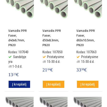
Vamzdis PPR
Vamzdis PPR
Vamzdis PPR
Faser,
Faser,
Faser,
d40x6.7mm,
d50x8.3mm,
d63x10.5mm,
PN20
PN20
PN20
Kodas: 107040
Kodas: 107050
Kodas: 107063
Sandėlyje
Pristatysime
Pristatysime
yra
15-30 d.d.
15-30 d.d.
1-3 d.d.
21
€
33
€
04
98
13
€
23
Į krepšelį
Į krepšelį
Į krepšelį