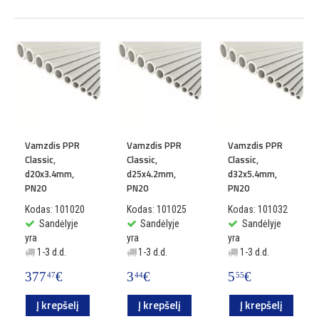
Vamzdis PPR
Vamzdis PPR
Vamzdis PPR
Classic,
Classic,
Classic,
d20x3.4mm,
d25x4.2mm,
d32x5.4mm,
PN20
PN20
PN20
Kodas: 101020
Kodas: 101025
Kodas: 101032
Sandėlyje
Sandėlyje
Sandėlyje
yra
yra
yra
1-3 d.d.
1-3 d.d.
1-3 d.d.
377
€
3
€
5
€
47
44
55
Į krepšelį
Į krepšelį
Į krepšelį