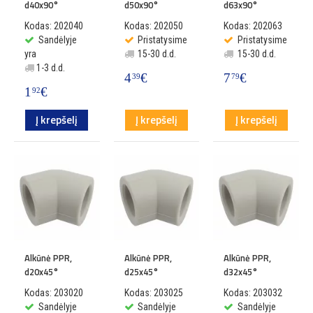
d40x90°
d50x90°
d63x90°
Kodas: 202040
Kodas: 202050
Kodas: 202063
Sandėlyje
Pristatysime
Pristatysime
yra
15-30 d.d.
15-30 d.d.
1-3 d.d.
4
€
7
€
39
79
1
€
92
Į krepšelį
Į krepšelį
Į krepšelį
Alkūnė PPR,
Alkūnė PPR,
Alkūnė PPR,
d20x45°
d25x45°
d32x45°
Kodas: 203020
Kodas: 203025
Kodas: 203032
Sandėlyje
Sandėlyje
Sandėlyje