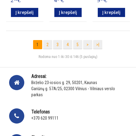
2
€
4
€
9
€
Į krepšelį
Į krepšelį
Į krepšelį
1
2
3
4
5
>
>|
Rodoma nuo 1 iki 30 iš 146 (5 puslapių)
Adresai:
Birželio 23-iosios g. 29, 50201, Kaunas
Gariūnų g. 57A/25, 02300 Vilnius - Vilniaus verslo
parkas
Telefonas
+370 620 99111