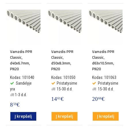
Vamzdis PPR
Vamzdis PPR
Vamzdis PPR
Classic,
Classic,
Classic,
d40x6.7mm,
d50x8.3mm,
d63x10.5mm,
PN20
PN20
PN20
Kodas: 101040
Kodas: 101050
Kodas: 101063
Sandėlyje
Pristatysime
Pristatysime
yra
15-30 d.d.
15-30 d.d.
1-3 d.d.
14
€
20
€
61
66
8
€
59
Į krepšelį
Į krepšelį
Į krepšelį