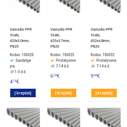
Vamzdis PPR
Vamzdis PPR
Vamzdis PPR
Stabi,
Stabi,
Stabi,
d20x3.0mm,
d25x3.7mm,
d32x4.8mm,
PN20
PN20
PN20
Kodas: 106020
Kodas: 106025
Kodas: 106032
Sandėlyje
Pristatysime
Pristatysime
yra
7-14 d.d.
7-14 d.d.
1-3 d.d.
6
€
9
€
59
48
4
€
74
Į krepšelį
Į krepšelį
Į krepšelį