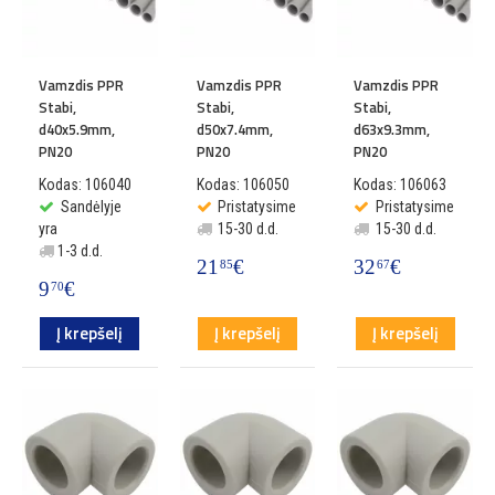
Vamzdis PPR
Vamzdis PPR
Vamzdis PPR
Stabi,
Stabi,
Stabi,
d40x5.9mm,
d50x7.4mm,
d63x9.3mm,
PN20
PN20
PN20
Kodas: 106040
Kodas: 106050
Kodas: 106063
Sandėlyje
Pristatysime
Pristatysime
yra
15-30 d.d.
15-30 d.d.
1-3 d.d.
21
€
32
€
85
67
9
€
70
Į krepšelį
Į krepšelį
Į krepšelį