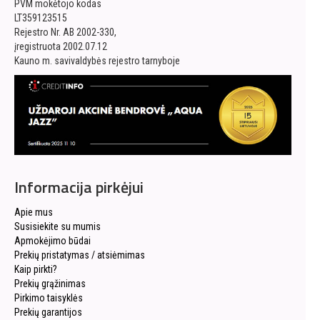
PVM mokėtojo kodas
LT359123515
Rejestro Nr. AB 2002-330,
įregistruota 2002.07.12
Kauno m. savivaldybės rejestro tarnyboje
Informacija pirkėjui
Apie mus
Susisiekite su mumis
Apmokėjimo būdai
Prekių pristatymas / atsiėmimas
Kaip pirkti?
Prekių grąžinimas
Pirkimo taisyklės
Prekių garantijos