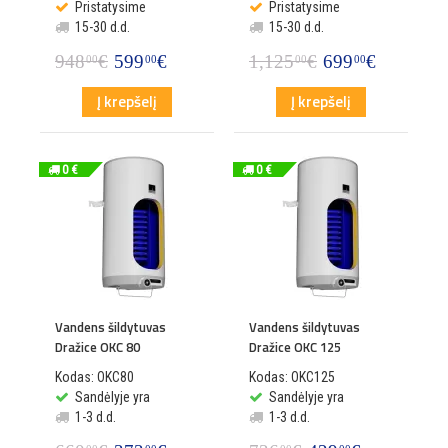
Pristatysime
Pristatysime
15-30 d.d.
15-30 d.d.
948
€
599
€
1,125
€
699
€
00
00
00
00
Į krepšelį
Į krepšelį
0 €
0 €
Vandens šildytuvas
Vandens šildytuvas
Dražice OKC 80
Dražice OKC 125
Kodas: OKC80
Kodas: OKC125
Sandėlyje yra
Sandėlyje yra
1-3 d.d.
1-3 d.d.