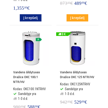
873
€
489
€
00
00
1,355
€
00
Į krepšelį
Į krepšelį
0 €
Vandens šildytuvas
Vandens šildytuvas
Dražice OKC 100.1
Dražice OKC 125 NTR/HV
NTR/HV
Kodas: OKC125NTRHV
Kodas: OKC100.1NTRHV
Sandėlyje yra
Sandėlyje yra
1-3 d.d.
1-3 d.d.
942
€
529
€
00
00
980
€
588
€
00
00