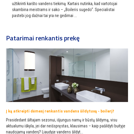
užtikrinti karšto vandens tiekimą. Kartais nutinka, kad vartotojai
skambina meistrams ir sako – „Boileris sugedo“. Specialistai
pastebi jog dažnai tai yra ne gedimai ...
Patarimai renkantis prekę
Į ką atkreipti dėmesį renkantis vandens šildytuvą - boilerį?
Prasidedant šiltajam sezonui, išjungus namų ir būstų šildymą, visu
aktualumu iškyla, jei dar neišspręstas, klausimas – kaip pašildyti buityje
naudojamą vandenį? Liaudyje vandens šildyt...