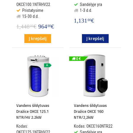
OKCE100.1NTRHV22
Sandėlyje yra
Pristatysime
1-3 d.d.
15-30 d.d.
1,131
€
00
1,448
€
964
€
00
00
Į krepšelį
Į krepšelį
0 €
Vandens šildytuvas
Vandens šildytuvas
Dražice OKCE 125.1
Dražice OKCE 160
NTR/HV 2.2kW
NTR/2,2kW
Kodas:
Kodas: OKCE160NTR22
OKCE125.1NTRHV22
Sandėlyje yra