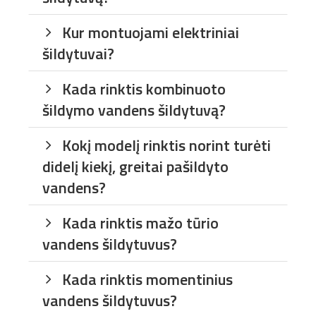
Kur montuojami elektriniai
šildytuvai?
Kada rinktis kombinuoto
šildymo vandens šildytuvą?
Kokį modelį rinktis norint turėti
didelį kiekį, greitai pašildyto
vandens?
Kada rinktis mažo tūrio
vandens šildytuvus?
Kada rinktis momentinius
vandens šildytuvus?