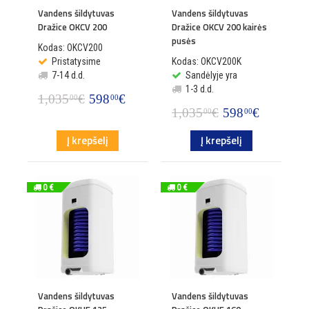
Vandens šildytuvas
Vandens šildytuvas
Dražice OKCV 200
Dražice OKCV 200 kairės
pusės
Kodas: OKCV200
Pristatysime
Kodas: OKCV200K
7-14 d.d.
Sandėlyje yra
1-3 d.d.
1,035
€
598
€
00
00
1,035
€
598
€
00
00
Į krepšelį
Į krepšelį
0 €
0 €
Vandens šildytuvas
Vandens šildytuvas