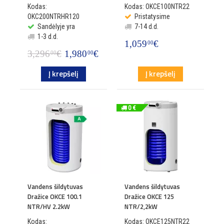
Kodas:
Kodas: OKCE100NTR22
OKC200NTRHR120
Pristatysime
Sandėlyje yra
7-14 d.d.
1-3 d.d.
1,059
€
00
3,296
€
1,980
€
00
00
Į krepšelį
Į krepšelį
0 €
Vandens šildytuvas
Vandens šildytuvas
Dražice OKCE 100.1
Dražice OKCE 125
NTR/HV 2.2kW
NTR/2,2kW
Kodas:
Kodas: OKCE125NTR22