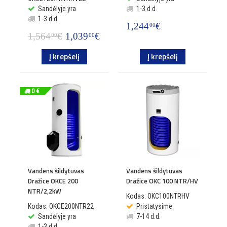
Sandėlyje yra
1-3 d.d.
1-3 d.d.
1,244
€
00
1,564
€
1,039
€
00
00
Į krepšelį
Į krepšelį
0 €
Vandens šildytuvas
Vandens šildytuvas
Dražice OKCE 200
Dražice OKC 100 NTR/HV
NTR/2,2kW
Kodas: OKC100NTRHV
Kodas: OKCE200NTR22
Pristatysime
Sandėlyje yra
7-14 d.d.
1-3 d.d.