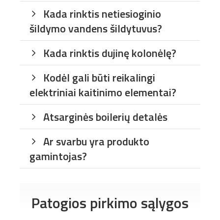
Kada rinktis netiesioginio
šildymo vandens šildytuvus?
Kada rinktis dujinę kolonėlę?
Kodėl gali būti reikalingi
elektriniai kaitinimo elementai?
Atsarginės boilerių detalės
Ar svarbu yra produkto
gamintojas?
Patogios pirkimo sąlygos