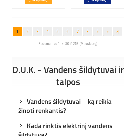
1
2
3
4
5
6
7
8
9
>
>|
Rodoma nuo 1 iki 30 iš 253 (9 puslapių)
D.U.K. - Vandens šildytuvai ir
talpos
Vandens šildytuvai – ką reikia
žinoti renkantis?
Kada rinktis elektrinį vandens
šildytuvą?