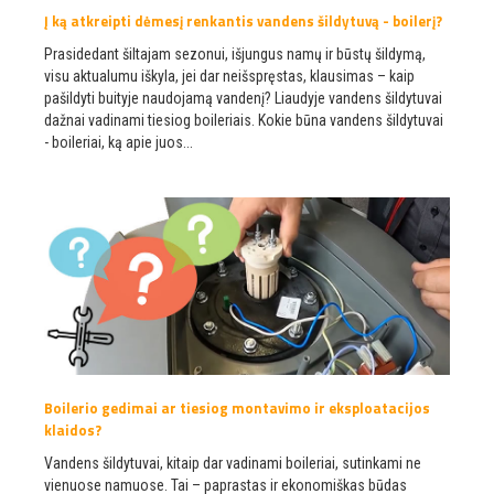
Į ką atkreipti dėmesį renkantis vandens šildytuvą - boilerį?
Prasidedant šiltajam sezonui, išjungus namų ir būstų šildymą,
visu aktualumu iškyla, jei dar neišspręstas, klausimas – kaip
pašildyti buityje naudojamą vandenį? Liaudyje vandens šildytuvai
dažnai vadinami tiesiog boileriais. Kokie būna vandens šildytuvai
- boileriai, ką apie juos...
Boilerio gedimai ar tiesiog montavimo ir eksploatacijos
klaidos?
Vandens šildytuvai, kitaip dar vadinami boileriai, sutinkami ne
vienuose namuose. Tai – paprastas ir ekonomiškas būdas