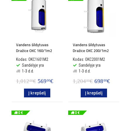
Vandens šildytuvas
Vandens šildytuvas
Dražice OKC 160/1m2
Dražice OKC 200/1m2
Kodas: OKC1601M2
Kodas: OKC2001M2
Sandėlyje yra
Sandėlyje yra
1-3 d.d.
1-3 d.d.
1,012
€
569
€
1,204
€
698
€
00
00
00
00
Į krepšelį
Į krepšelį
0 €
0 €