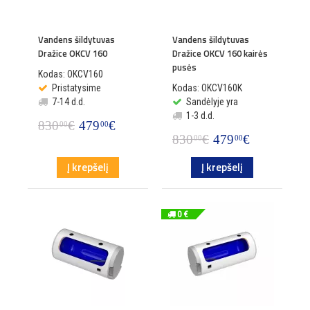
Vandens šildytuvas
Vandens šildytuvas
Dražice OKCV 160
Dražice OKCV 160 kairės
pusės
Kodas: OKCV160
Pristatysime
Kodas: OKCV160K
7-14 d.d.
Sandėlyje yra
1-3 d.d.
830
€
479
€
00
00
830
€
479
€
00
00
Į krepšelį
Į krepšelį
0 €