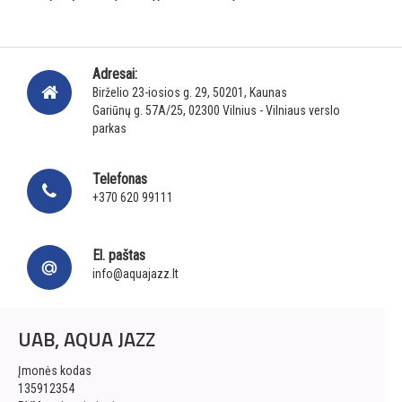
Adresai:
Birželio 23-iosios g. 29, 50201, Kaunas
Gariūnų g. 57A/25, 02300 Vilnius - Vilniaus verslo
parkas
Telefonas
+370 620 99111
El. paštas
info@aquajazz.lt
UAB, AQUA JAZZ
Įmonės kodas
135912354