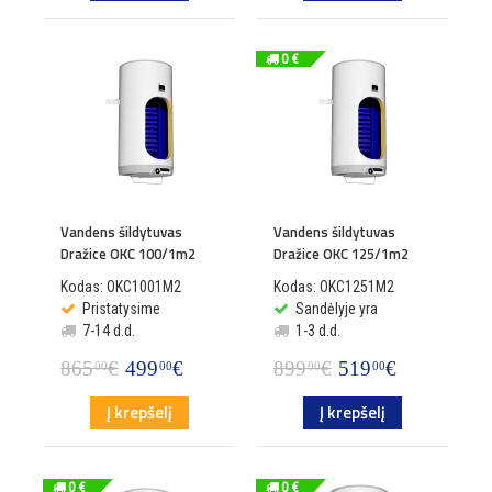
0 €
Vandens šildytuvas
Vandens šildytuvas
Dražice OKC 100/1m2
Dražice OKC 125/1m2
Kodas: OKC1001M2
Kodas: OKC1251M2
Pristatysime
Sandėlyje yra
7-14 d.d.
1-3 d.d.
865
€
499
€
899
€
519
€
00
00
00
00
Į krepšelį
Į krepšelį
0 €
0 €