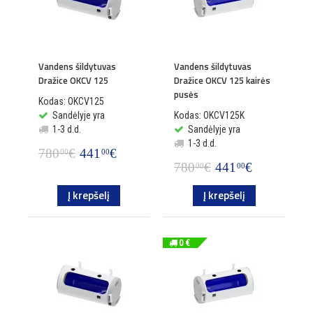
Vandens šildytuvas
Vandens šildytuvas
Dražice OKCV 125
Dražice OKCV 125 kairės
pusės
Kodas: OKCV125
Sandėlyje yra
Kodas: OKCV125K
1-3 d.d.
Sandėlyje yra
1-3 d.d.
780
€
441
€
00
00
780
€
441
€
00
00
Į krepšelį
Į krepšelį
0 €