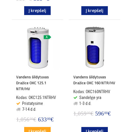
Į krepšelį
Į krepšelį
Vandens šildytuvas
Vandens šildytuvas
Dražice OKC 125.1
Dražice OKC 160 NTR/HV
NTR/HV
Kodas: OKC160NTRHV
Kodas: OKC125.1NTRHV
Sandėlyje yra
Pristatysime
1-3 d.d.
7-14 d.d.
1,059
€
596
€
00
00
1,056
€
633
€
00
00
Į krepšelį
Į krepšelį