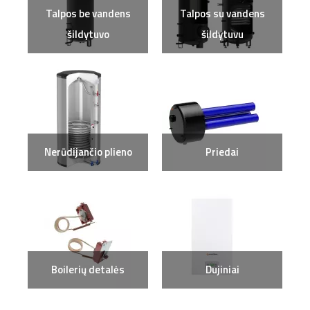
Talpos be vandens
Talpos su vandens
šildytuvo
šildytuvu
Nerūdijančio plieno
Priedai
Boilerių detalės
Dujiniai