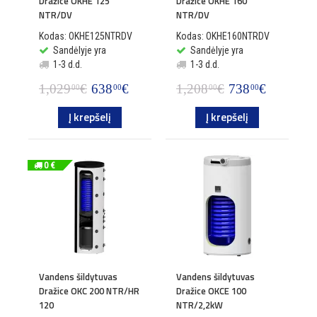
Dražice OKHE 125
Dražice OKHE 160
NTR/DV
NTR/DV
Kodas: OKHE125NTRDV
Kodas: OKHE160NTRDV
Sandėlyje yra
Sandėlyje yra
1-3 d.d.
1-3 d.d.
1,029
€
638
€
1,208
€
738
€
00
00
00
00
Į krepšelį
Į krepšelį
0 €
Vandens šildytuvas
Vandens šildytuvas
Dražice OKC 200 NTR/HR
Dražice OKCE 100
120
NTR/2,2kW