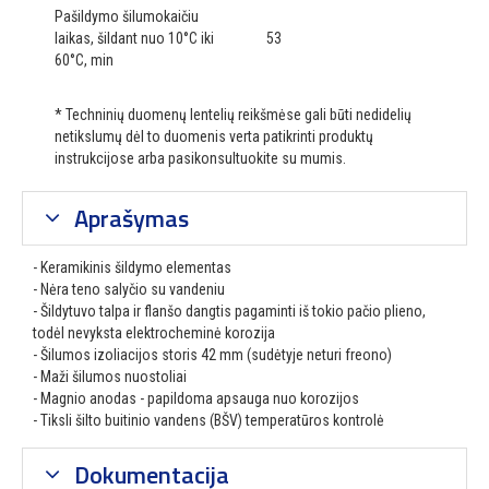
Pašildymo šilumokaičiu
laikas, šildant nuo 10°C iki
53
60°C, min
* Techninių duomenų lentelių reikšmėse gali būti nedidelių
netikslumų dėl to duomenis verta patikrinti produktų
instrukcijose arba pasikonsultuokite su mumis.
Aprašymas
- Keramikinis šildymo elementas
- Nėra teno salyčio su vandeniu
- Šildytuvo talpa ir flanšo dangtis pagaminti iš tokio pačio plieno,
todėl nevyksta elektrocheminė korozija
- Šilumos izoliacijos storis 42 mm (sudėtyje neturi freono)
- Maži šilumos nuostoliai
- Magnio anodas - papildoma apsauga nuo korozijos
- Tiksli šilto buitinio vandens (BŠV) temperatūros kontrolė
Dokumentacija