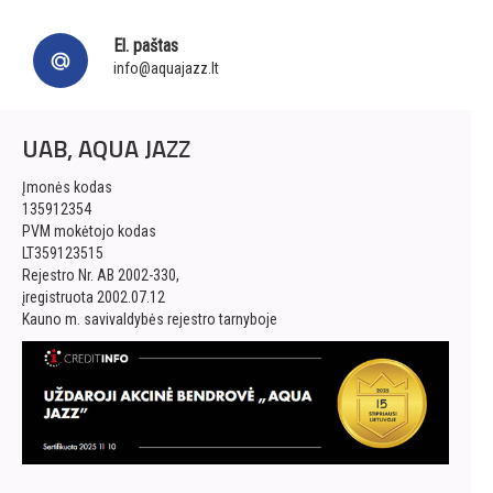
El. paštas
info@aquajazz.lt
UAB, AQUA JAZZ
Įmonės kodas
135912354
PVM mokėtojo kodas
LT359123515
Rejestro Nr. AB 2002-330,
įregistruota 2002.07.12
Kauno m. savivaldybės rejestro tarnyboje