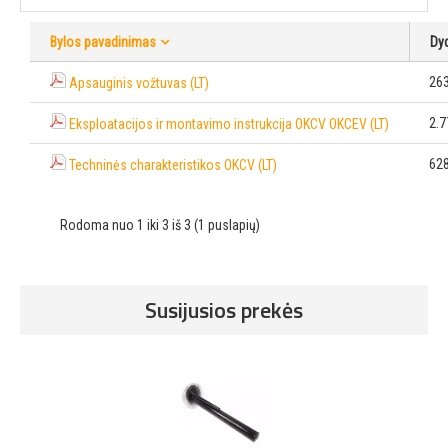
Bylos pavadinimas
Dy
26
Apsauginis vožtuvas (LT)
2.
Eksploatacijos ir montavimo instrukcija OKCV OKCEV (LT)
62
Techninės charakteristikos OKCV (LT)
Rodoma nuo 1 iki 3 iš 3 (1 puslapių)
Susijusios prekės