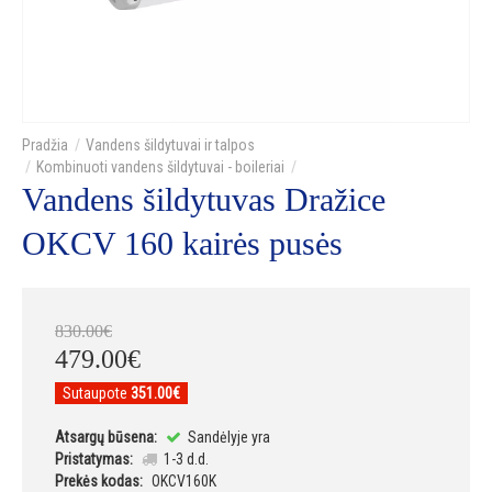
Vandens šildytuvai ir talpos
Kombinuoti vandens šildytuvai - boileriai
Vandens šildytuvas Dražice
OKCV 160 kairės pusės
830
.
00
€
479
.
00
€
Sutaupote
351.00€
Atsargų būsena:
Sandėlyje yra
Pristatymas:
1-3 d.d.
Prekės kodas:
OKCV160K