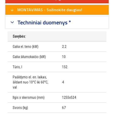
MONTAVIMAS - Sužinokite daugiau!
Techniniai duomenys *
Savybės:
Galia el. teno (kW)
2.2
Galia šilumokaičio (kW)
10
Tūris, l
152
Pašildymo el. en. laikas,
šildant nuo 10°C iki 60°C,
4
val
Ilgis x skersmuo (mm)
1255x524
Svoris (kg)
67