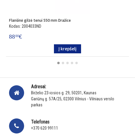
Flanšinė gilzė tenui 550 mm Dražice
T
Kodas: 2004033ND
K
88
€
3
00
Į krepšelį
Adresai:
Birželio 23-iosios g. 29, 50201, Kaunas
Gariūnų g. 57A/25, 02300 Vilnius - Vilniaus verslo
parkas
Telefonas
+370 620 99111