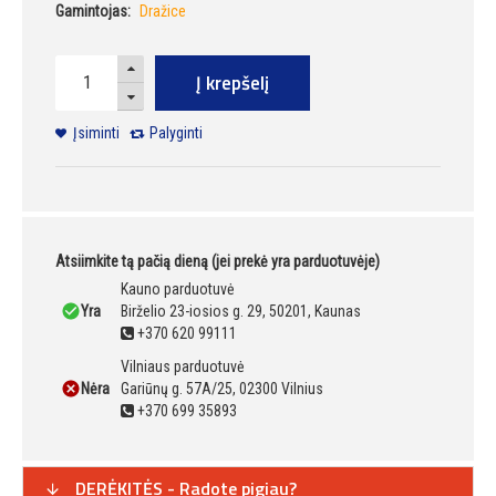
Gamintojas:
Dražice
Į krepšelį
Įsiminti
Palyginti
Atsiimkite tą pačią dieną (jei prekė yra parduotuvėje)
Kauno parduotuvė
Yra
Birželio 23-iosios g. 29, 50201, Kaunas
+370 620 99111
Vilniaus parduotuvė
Nėra
Gariūnų g. 57A/25, 02300 Vilnius
+370 699 35893
DERĖKITĖS - Radote pigiau?