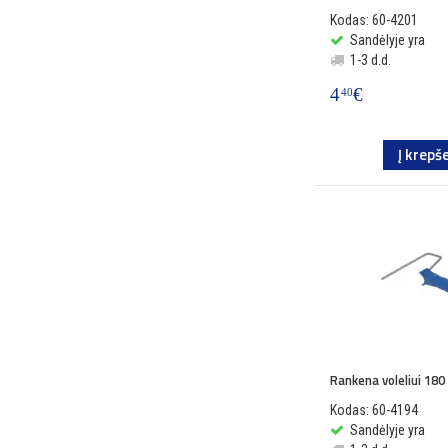
Kodas: 60-4201
Sandėlyje yra
1-3 d.d.
4
€
40
Į krepše
Rankena voleliui 18
Kodas: 60-4194
Sandėlyje yra