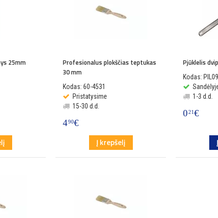
enys 25mm
Profesionalus plokščias teptukas
Pjūklelis dvi
30 mm
Kodas: PIL0
Kodas: 60-4531
Sandėlyje
Pristatysime
1-3 d.d.
15-30 d.d.
0
€
21
4
€
90
lį
Į krepšelį