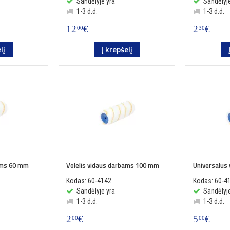
Sandėlyje yra
Sandėlyje
1-3 d.d.
1-3 d.d.
12
€
2
€
00
30
lį
Į krepšelį
ams 60 mm
Volelis vidaus darbams 100 mm
Universalus 
Kodas: 60-4142
Kodas: 60-4
Sandėlyje yra
Sandėlyje
1-3 d.d.
1-3 d.d.
2
€
5
€
00
00