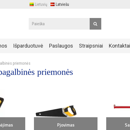
Lietuvių
Latviešu
nos
Išparduotuvė
Paslaugos
Straipsniai
Kontakta
agalbinės priemonės
 pagalbinės priemonės
ėjimas
Pjovimas
Sa