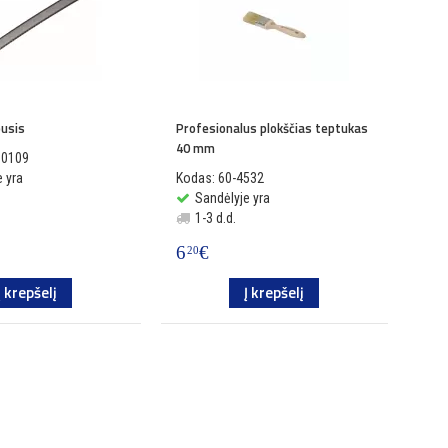
pusis
Profesionalus plokščias teptukas
40 mm
90109
 yra
Kodas: 60-4532
Sandėlyje yra
1-3 d.d.
6
€
20
Į krepšelį
Į krepšelį