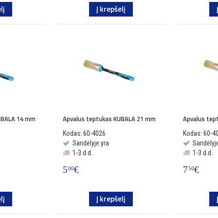
lį
Į krepšelį
KUBALA 14 mm
Apvalus teptukas KUBALA 21 mm
Apvalus te
Kodas: 60-4026
Kodas: 60-4
Sandėlyje yra
Sandėlyje
1-3 d.d.
1-3 d.d.
5
€
7
€
00
50
lį
Į krepšelį