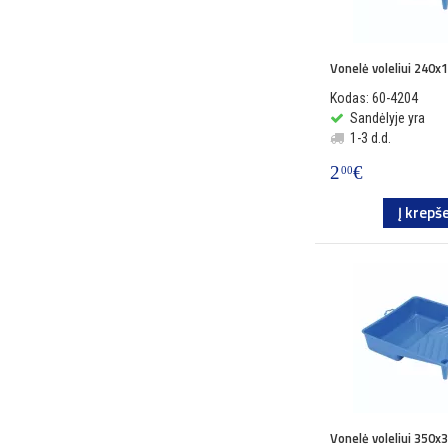
Vonelė voleliui 240
Kodas: 60-4204
Sandėlyje yra
1-3 d.d.
2
€
00
Į krepše
Vonelė voleliui 350