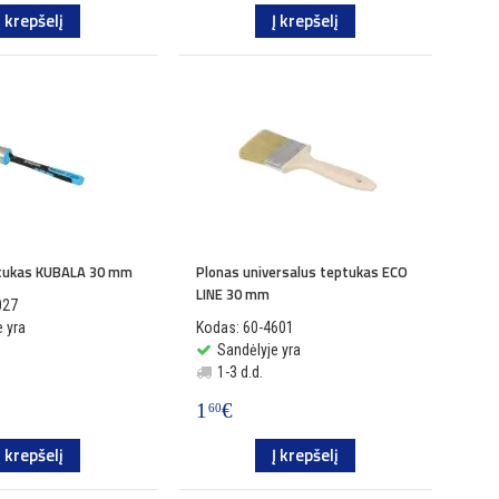
Į krepšelį
Į krepšelį
ptukas KUBALA 30 mm
Plonas universalus teptukas ECO
LINE 30 mm
027
 yra
Kodas: 60-4601
Sandėlyje yra
1-3 d.d.
1
€
60
Į krepšelį
Į krepšelį