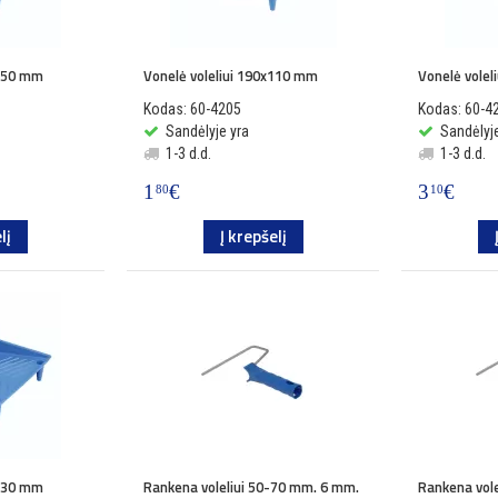
x150 mm
Vonelė voleliui 190x110 mm
Vonelė vole
Kodas: 60-4205
Kodas: 60-4
Sandėlyje yra
Sandėlyje
1-3 d.d.
1-3 d.d.
1
€
3
€
80
10
lį
Į krepšelį
x330 mm
Rankena voleliui 50-70 mm. 6 mm.
Rankena vol