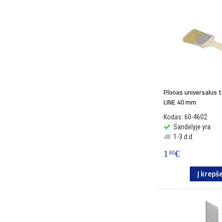
Plonas universalus 
LINE 40 mm
Kodas: 60-4602
Sandėlyje yra
1-3 d.d.
1
€
80
Į krepše