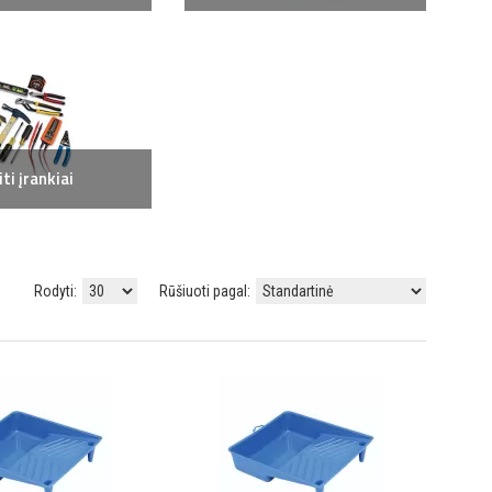
iti įrankiai
Rodyti:
Rūšiuoti pagal: