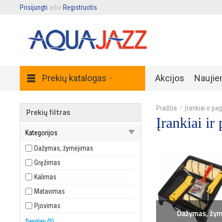
Prisijungti
arba
Registruotis
.
Prekių katalogas
Akcijos
Naujie
Įrankiai ir p
Prekių filtras
Įrankiai ir
Kategorijos
Dažymas, žymėjimas
Gręžimas
Kalimas
Matavimas
Pjovimas
Dažymas, žym
Sandarinimas
Daugiau (5)