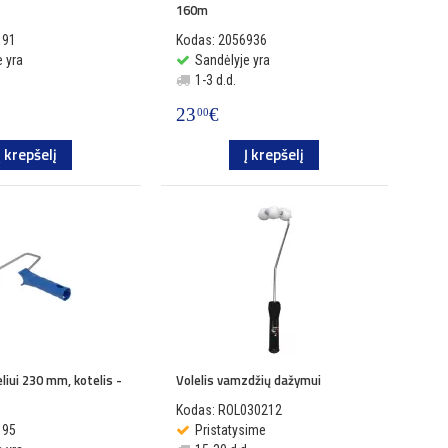
160m
191
Kodas: 2056936
 yra
Sandėlyje yra
1-3 d.d.
23
€
00
Į krepšelį
Į krepšelį
liui 230 mm, kotelis -
Volelis vamzdžių dažymui
Kodas: ROL030212
195
Pristatysime