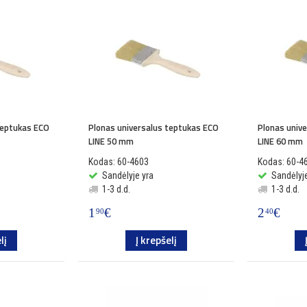
teptukas ECO
Plonas universalus teptukas ECO
Plonas univ
LINE 50 mm
LINE 60 mm
Kodas: 60-4603
Kodas: 60-4
Sandėlyje yra
Sandėlyje
1-3 d.d.
1-3 d.d.
1
€
2
€
90
40
lį
Į krepšelį