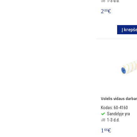
1-3 d.d.
2
€
00
Į krepše
Volelis vidaus darb
Kodas: 60-4160
Sandėlyje yra
1-3 d.d.
1
€
66