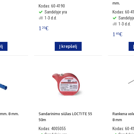
mm.
Kodas: 60-4190
Sandėlyje yra
Kodas: 60-4
1-3 d.d.
Sandėlyje
1-3 d.d.
1
€
20
1
€
40
lį
Į krepšelį
0 mm. 8 mm.
Sandarinimo siūlas LOCTITE 55
Rankena vole
50m
8 mm
Kodas: 4005055
Kodas: 60-4