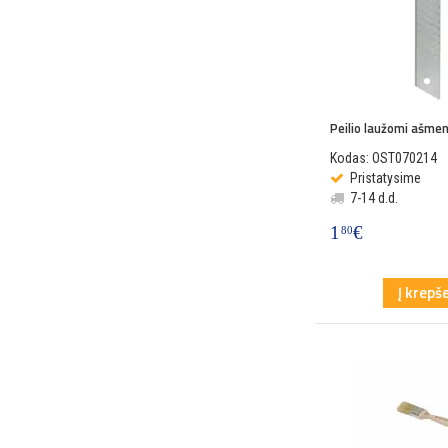
Peilio laužomi ašm
Kodas: OST070214
Pristatysime
7-14 d.d.
1
€
80
Į krepše