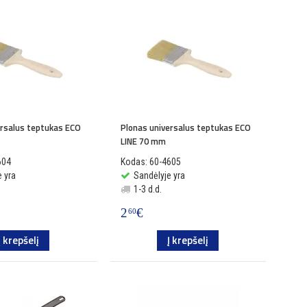
ersalus teptukas ECO
Plonas universalus teptukas ECO
LINE 70 mm
604
Kodas: 60-4605
 yra
Sandėlyje yra
1-3 d.d.
2
€
60
Į krepšelį
Į krepšelį