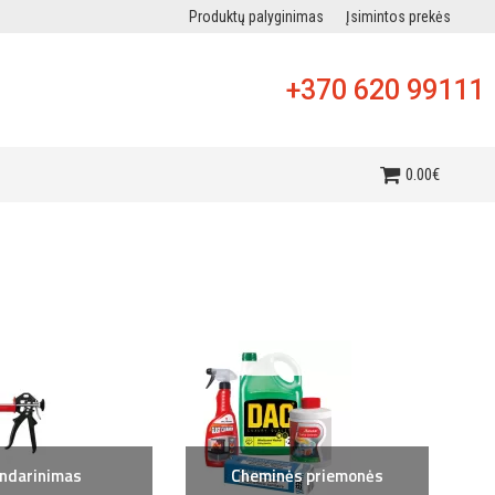
Produktų palyginimas
Įsimintos prekės
+370 620 99111
i
0
.
00
€
ndarinimas
Cheminės priemonės