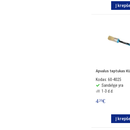
Į krepše
Apvalus teptukas 
Kodas: 60-4025
Sandėlyje yra
1-3 d.d.
4
€
20
Į krepše