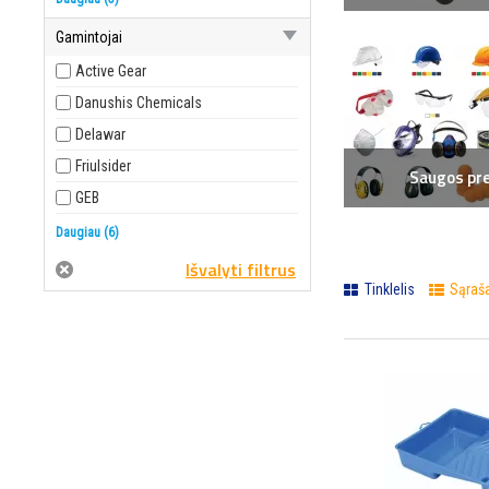
Cheminės priemonės
Gamintojai
Saugos prekės
Active Gear
Tvirtinimo prekės
Danushis Chemicals
Kiti įrankiai
Delawar
Friulsider
Saugos pr
GEB
Inter-s
Daugiau (6)
Kubala
Tinklelis
Sąraš
Motive
Ravak
Regulus
Rubbermaid