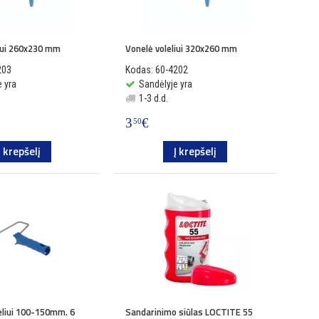
liui 260x230 mm
Vonelė voleliui 320x260 mm
203
Kodas: 60-4202
 yra
Sandėlyje yra
1-3 d.d.
3
€
50
Į krepšelį
Į krepšelį
eliui 100-150mm. 6
Sandarinimo siūlas LOCTITE 55