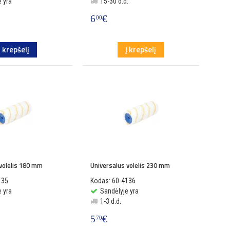
 yra
15-30 d.d.
6
€
00
Į krepšelį
Į krepšelį
volelis 180 mm
Universalus volelis 230 mm
135
Kodas: 60-4136
 yra
Sandėlyje yra
1-3 d.d.
5
€
70