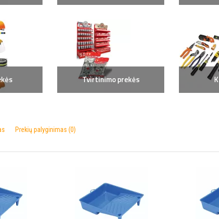
ekės
Tvirtinimo prekės
K
as
Prekių palyginimas (0)