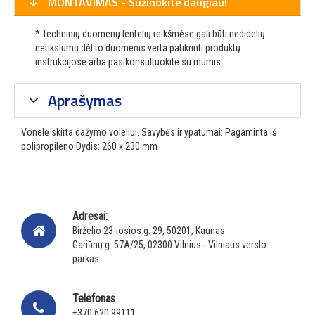
MONTAVIMAS - Sužinokite daugiau!
* Techninių duomenų lentelių reikšmėse gali būti nedidelių
netikslumų dėl to duomenis verta patikrinti produktų
instrukcijose arba pasikonsultuokite su mumis.
Aprašymas
Vonelė skirta dažymo voleliui. Savybės ir ypatumai: Pagaminta iš
polipropileno Dydis: 260 x 230 mm
Adresai:
Birželio 23-iosios g. 29, 50201, Kaunas
Gariūnų g. 57A/25, 02300 Vilnius - Vilniaus verslo
parkas
Telefonas
+370 620 99111