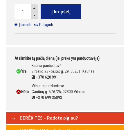
Į krepšelį
Įsiminti
Palyginti
Atsiimkite tą pačią dieną (jei prekė yra parduotuvėje)
Kauno parduotuvė
Yra
Birželio 23-iosios g. 29, 50201, Kaunas
+370 620 99111
Vilniaus parduotuvė
Nėra
Gariūnų g. 57A/25, 02300 Vilnius
+370 699 35893
DERĖKITĖS - Radote pigiau?