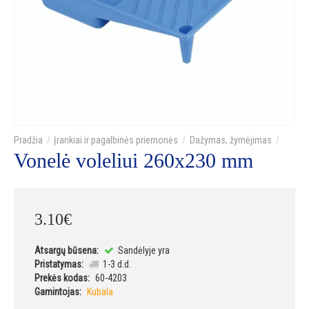
Įrankiai ir pagalbinės priemonės
Dažymas, žymėjimas
Vonelė voleliui 260x230 mm
3
.
10
€
Atsargų būsena:
Sandėlyje yra
Pristatymas:
1-3 d.d.
Prekės kodas:
60-4203
Gamintojas:
Kubala