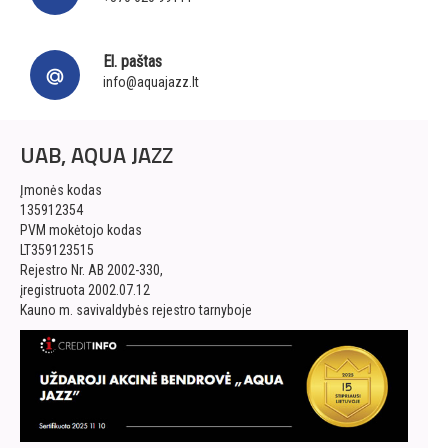
El. paštas
info@aquajazz.lt
UAB, AQUA JAZZ
Įmonės kodas
135912354
PVM mokėtojo kodas
LT359123515
Rejestro Nr. AB 2002-330,
įregistruota 2002.07.12
Kauno m. savivaldybės rejestro tarnyboje