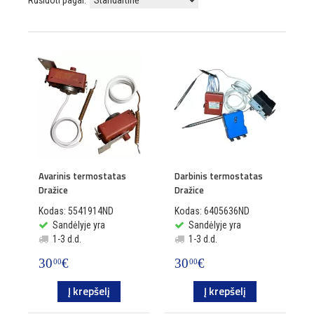
Rūšiuoti pagal:
Avarinis termostatas
Darbinis termostatas
Dražice
Dražice
Kodas: 5541914ND
Kodas: 6405636ND
Sandėlyje yra
Sandėlyje yra
1-3 d.d.
1-3 d.d.
30
€
30
€
00
00
Į krepšelį
Į krepšelį