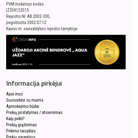
PVM mokėtojo kodas
LT359123515
Rejestro Nr. AB 2002-330,
įregistruota 2002.07.12
Kauno m. savivaldybės rejestro tarnyboje
Informacija pirkėjui
Apie mus
Susisiekite su mumis
Apmokėjimo būdai
Prekių pristatymas / atsiėmimas
Kaip pirkti?
Prekių grąžinimas
Pirkimo taisyklės
Prekių garantijos