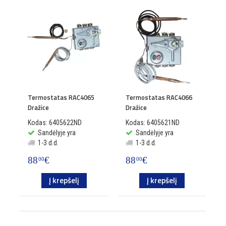
Termostatas RAC4065
Termostatas RAC4066
Dražice
Dražice
Kodas: 6405622ND
Kodas: 6405621ND
Sandėlyje yra
Sandėlyje yra
1-3 d.d.
1-3 d.d.
88
€
88
€
00
00
Į krepšelį
Į krepšelį