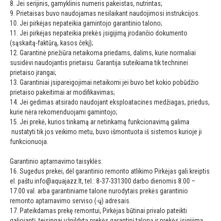
8. Jei serijinis, gamyklinis numeris pakeistas, nutrintas;
9. Prietaisas buvo naudojamas nesilaikant naudojimosi instrukcijos.
10. Jei pirkėjas nepateikia gamintojo garantinio talono;
11. Jei pirkėjas nepateikia prekės įsigijimą įrodančio dokumento
(sąskaitą-faktūrą, kasos čekį);
12. Garantinė priežiūra netaikoma priedams, dalims, kurie normaliai
susidėvi naudojantis prietaisu. Garantija suteikiama tik techninei
prietaiso įrangai;
13. Garantiniai įsipareigojimai netaikomi jei buvo bet kokio pobūdžio
prietaiso pakeitimai ar modifikavimas;
14. Jei gedimas atsirado naudojant eksploatacines medžiagas, priedus,
kurie nėra rekomenduojami gamintojo;
15. Jei prekė, kurios tinkamą ar netinkamą funkcionavimą galima
nustatyti tik jos veikimo metu, buvo išmontuota iš sistemos kurioje ji
funkcionuoja.
Garantinio aptarnavimo taisyklės:
16. Sugedus prekei, dėl garantinio remonto atlikimo Pirkėjas gali kreiptis
el. paštu
info@aquajazz.lt
, tel.: 8-37-331300 darbo dienomis 8.00 –
17.00 val. arba garantiniame talone nurodytais prekės garantinio
remonto aptarnavimo serviso (-ų) adresais.
17. Pateikdamas prekę remontui, Pirkėjas būtinai privalo pateikti
galiojantį, teisingai užpildytą prekės garantinį taloną ir prekės įsigijimą