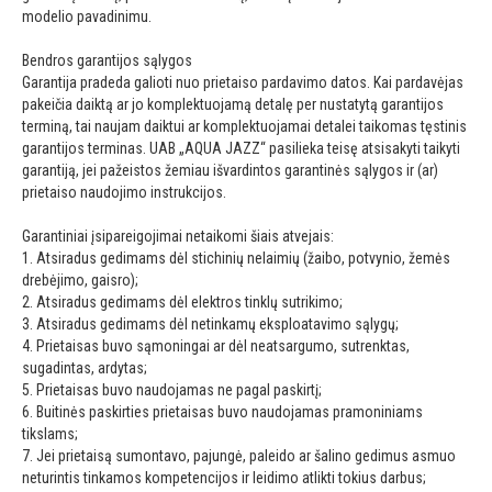
modelio pavadinimu.
Bendros garantijos sąlygos
Garantija pradeda galioti nuo prietaiso pardavimo datos. Kai pardavėjas
pakeičia daiktą ar jo komplektuojamą detalę per nustatytą garantijos
terminą, tai naujam daiktui ar komplektuojamai detalei taikomas tęstinis
garantijos terminas. UAB „AQUA JAZZ“ pasilieka teisę atsisakyti taikyti
garantiją, jei pažeistos žemiau išvardintos garantinės sąlygos ir (ar)
prietaiso naudojimo instrukcijos.
Garantiniai įsipareigojimai netaikomi šiais atvejais:
1. Atsiradus gedimams dėl stichinių nelaimių (žaibo, potvynio, žemės
drebėjimo, gaisro);
2. Atsiradus gedimams dėl elektros tinklų sutrikimo;
3. Atsiradus gedimams dėl netinkamų eksploatavimo sąlygų;
4. Prietaisas buvo sąmoningai ar dėl neatsargumo, sutrenktas,
sugadintas, ardytas;
5. Prietaisas buvo naudojamas ne pagal paskirtį;
6. Buitinės paskirties prietaisas buvo naudojamas pramoniniams
tikslams;
7. Jei prietaisą sumontavo, pajungė, paleido ar šalino gedimus asmuo
neturintis tinkamos kompetencijos ir leidimo atlikti tokius darbus;