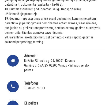
patvirtinantį dokumentą (sąskaitą – faktūrą).
18. Prietaisas turi būti priduodamas saugų transportavimą
užtikrinančioje pakuotėje.
19. Gedimui nepasitvirtinus ar (ir) esant gedimams, kuriems netaikomi
garantiniai įsipareigojimai ir nemokamas aptarnavimas, visas išlaidas,
susijusias su prekės transportavimu į serviso centrą, gedimo nustatymu
bei remontu, klientas apmoka savo lėšomis.
20. Garantinio laikotarpio metu dėl gamintojo kaltės aptikti gedimai,
šalinami per protingą terminą.
Adresai:
Birželio 23-iosios g. 29, 50201, Kaunas
Gariūnų g. 57A/25, 02300 Vilnius - Vilniaus verslo
parkas
Telefonas
+370 620 99111
El. paštas