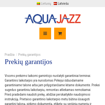
Lietuvių
Latviešu
Prekių garantijos
Prekių garantijos
Visoms prekėms taikomi gamintojo nustatyti garantiniai terminai.
Garantinis laikotarpis yra nurodomas Pirkėjui išduodamame
garantiniame talone arba jam prilygstančiame kitame dokumente. Prekei
sugedus garantiniu laikotarpiu, remontas atliekamas nemokamai.
Prieš pradėdami naudoti prekę, atidžiai perskaitykite naudojimosi
instrukciją. Prietaiso garantinio laikotarpio metu būtina išsaugoti
garantinį taloną, pirkimo dokumentą, etiketę su serijiniu numeriu ir