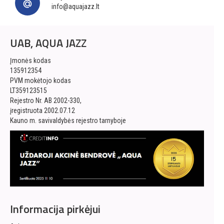
info@aquajazz.lt
UAB, AQUA JAZZ
Įmonės kodas
135912354
PVM mokėtojo kodas
LT359123515
Rejestro Nr. AB 2002-330,
įregistruota 2002.07.12
Kauno m. savivaldybės rejestro tarnyboje
Informacija pirkėjui