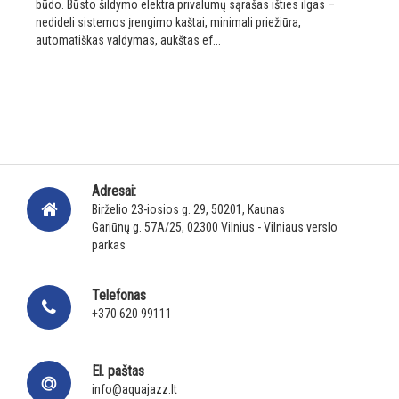
būdo. Būsto šildymo elektra privalumų sąrašas išties ilgas –
nedideli sistemos įrengimo kaštai, minimali priežiūra,
automatiškas valdymas, aukštas ef...
Adresai:
Birželio 23-iosios g. 29, 50201, Kaunas
Gariūnų g. 57A/25, 02300 Vilnius - Vilniaus verslo
parkas
Telefonas
+370 620 99111
El. paštas
info@aquajazz.lt