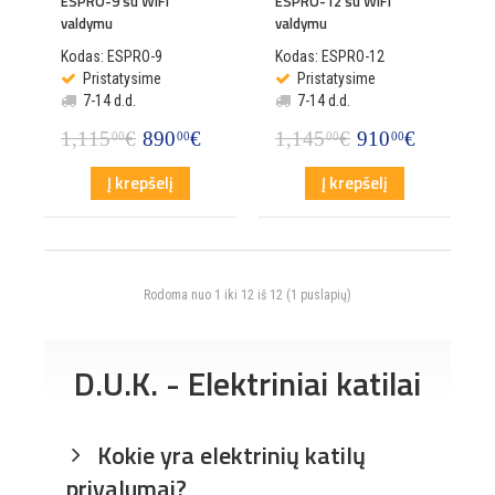
ESPRO-9 su WiFi
ESPRO-12 su WiFi
valdymu
valdymu
Kodas: ESPRO-9
Kodas: ESPRO-12
Pristatysime
Pristatysime
7-14 d.d.
7-14 d.d.
1,115
€
890
€
1,145
€
910
€
00
00
00
00
Į krepšelį
Į krepšelį
Rodoma nuo 1 iki 12 iš 12 (1 puslapių)
D.U.K. - Elektriniai katilai
Kokie yra elektrinių katilų
privalumai?