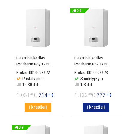
0 €
Elektrinis katilas
Elektrinis katilas
Protherm Ray 12 KE
Protherm Ray 14 KE
Kodas: 0010023672
Kodas: 0010023673
Pristatysime
Sandėlyje yra
15-30 d.d.
1-3 d.d.
1,031
€
714
€
1,122
€
777
€
00
00
00
00
Į krepšelį
Į krepšelį
0 €