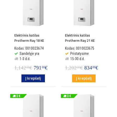
Elektrinis katilas
Elektrinis katilas
Protherm Ray 18 KE
Protherm Ray 21 KE
Kodas: 0010023674
Kodas: 0010023675
Sandėlyje yra
Pristatysime
1-3 d.d.
15-30 d.d.
1,142
€
791
€
1,202
€
834
€
00
00
00
00
Į krepšelį
Į krepšelį
0 €
0 €