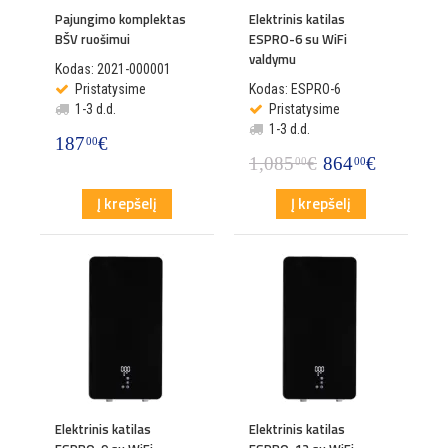
Pajungimo komplektas
Elektrinis katilas
BŠV ruošimui
ESPRO-6 su WiFi
valdymu
Kodas: 2021-000001
Pristatysime
Kodas: ESPRO-6
1-3 d.d.
Pristatysime
1-3 d.d.
187
€
00
1,085
€
864
€
00
00
Į krepšelį
Į krepšelį
Elektrinis katilas
Elektrinis katilas