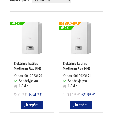
Rūšiuoti pagal:
0 €
-31% AKCIJA
0 €
Elektrinis katilas
Elektrinis katilas
Protherm Ray 6 KE
Protherm Ray 9 KE
Kodas: 0010023670
Kodas: 0010023671
Sandėlyje yra
Sandėlyje yra
1-3 d.d.
1-3 d.d.
991
€
684
€
1,011
€
698
€
00
00
00
00
Į krepšelį
Į krepšelį