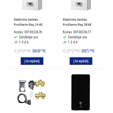
Elektrinis katilas
Elektrinis katilas
Protherm Ray 24 KE
Protherm Ray 28 KE
Kodas: 0010023676
Kodas: 0010023677
Sandėlyje yra
Sandėlyje yra
1-3 d.d.
1-3 d.d.
1,252
€
868
€
1,272
€
885
€
00
00
00
00
Į krepšelį
Į krepšelį