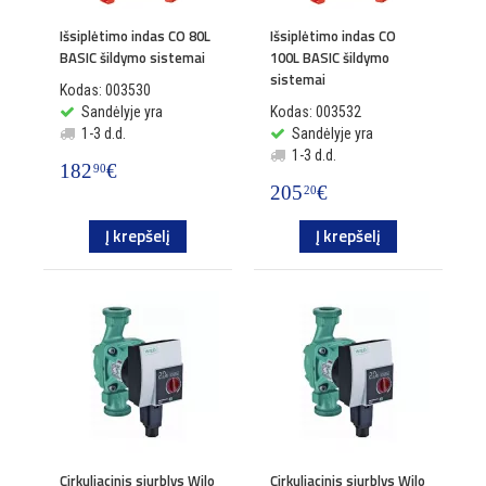
Išsiplėtimo indas CO 80L
Išsiplėtimo indas CO
BASIC šildymo sistemai
100L BASIC šildymo
sistemai
Kodas: 003530
Sandėlyje yra
Kodas: 003532
1-3 d.d.
Sandėlyje yra
1-3 d.d.
182
€
90
205
€
20
Į krepšelį
Į krepšelį
Cirkuliacinis siurblys Wilo
Cirkuliacinis siurblys Wilo