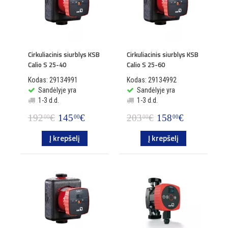
Cirkuliacinis siurblys KSB
Cirkuliacinis siurblys KSB
Calio S 25-40
Calio S 25-60
Kodas: 29134991
Kodas: 29134992
Sandėlyje yra
Sandėlyje yra
1-3 d.d.
1-3 d.d.
192
€
145
€
203
€
158
€
00
00
00
00
Į krepšelį
Į krepšelį