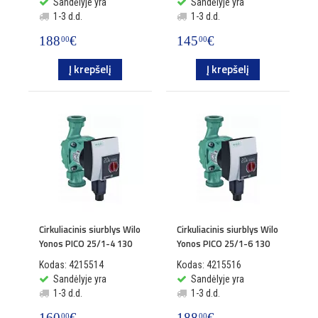
Sandėlyje yra
Sandėlyje yra
1-3 d.d.
1-3 d.d.
188
€
145
€
00
00
Į krepšelį
Į krepšelį
Cirkuliacinis siurblys Wilo
Cirkuliacinis siurblys Wilo
Yonos PICO 25/1-4 130
Yonos PICO 25/1-6 130
Kodas: 4215514
Kodas: 4215516
Sandėlyje yra
Sandėlyje yra
1-3 d.d.
1-3 d.d.
160
€
188
€
00
00