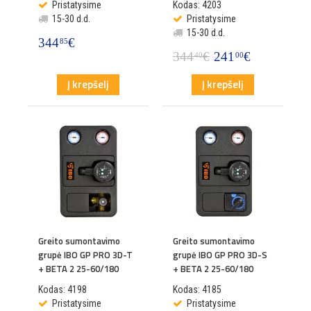
Pristatysime
Kodas: 4203
15-30 d.d.
Pristatysime
15-30 d.d.
344
€
85
344
€
241
€
40
00
Į krepšelį
Į krepšelį
Greito sumontavimo
Greito sumontavimo
grupė IBO GP PRO 3D-T
grupė IBO GP PRO 3D-S
+ BETA 2 25-60/180
+ BETA 2 25-60/180
Kodas: 4198
Kodas: 4185
Pristatysime
Pristatysime