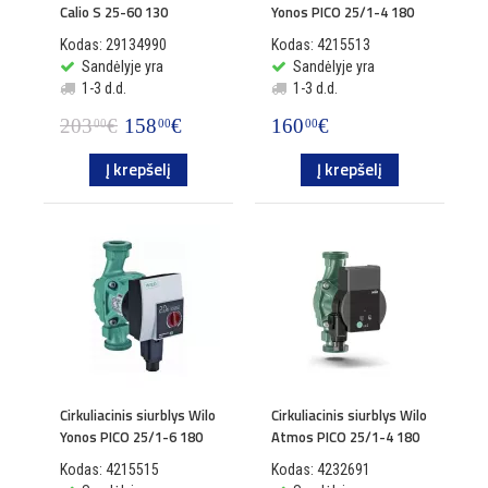
Calio S 25-60 130
Yonos PICO 25/1-4 180
Kodas: 29134990
Kodas: 4215513
Sandėlyje yra
Sandėlyje yra
1-3 d.d.
1-3 d.d.
203
€
158
€
160
€
00
00
00
Į krepšelį
Į krepšelį
Cirkuliacinis siurblys Wilo
Cirkuliacinis siurblys Wilo
Yonos PICO 25/1-6 180
Atmos PICO 25/1-4 180
Kodas: 4215515
Kodas: 4232691