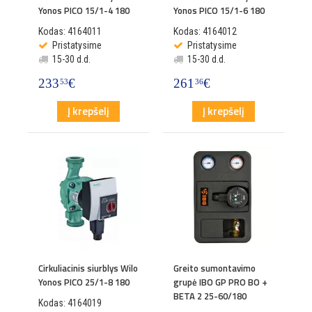
Yonos PICO 15/1-4 180
Yonos PICO 15/1-6 180
Kodas: 4164011
Kodas: 4164012
Pristatysime
Pristatysime
15-30 d.d.
15-30 d.d.
233
€
261
€
53
36
Į krepšelį
Į krepšelį
Cirkuliacinis siurblys Wilo
Greito sumontavimo
Yonos PICO 25/1-8 180
grupė IBO GP PRO BO +
BETA 2 25-60/180
Kodas: 4164019