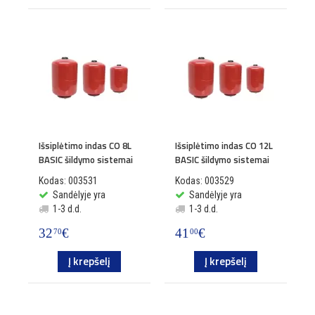
Išsiplėtimo indas CO 8L
Išsiplėtimo indas CO 12L
BASIC šildymo sistemai
BASIC šildymo sistemai
Kodas: 003531
Kodas: 003529
Sandėlyje yra
Sandėlyje yra
1-3 d.d.
1-3 d.d.
32
€
41
€
70
00
Į krepšelį
Į krepšelį