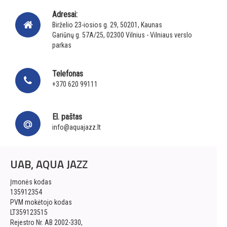
Adresai:
Birželio 23-iosios g. 29, 50201, Kaunas
Gariūnų g. 57A/25, 02300 Vilnius - Vilniaus verslo
parkas
Telefonas
+370 620 99111
El. paštas
info@aquajazz.lt
UAB, AQUA JAZZ
Įmonės kodas
135912354
PVM mokėtojo kodas
LT359123515
Rejestro Nr. AB 2002-330,