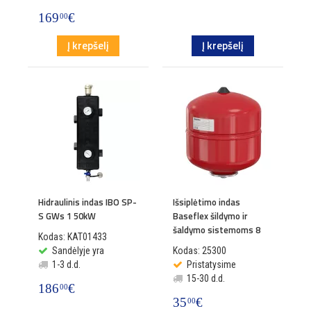
169
€
00
Į krepšelį
Į krepšelį
Hidraulinis indas IBO SP-
Išsiplėtimo indas
S GWs 1 50kW
Baseflex šildymo ir
šaldymo sistemoms 8
Kodas: KAT01433
Sandėlyje yra
Kodas: 25300
1-3 d.d.
Pristatysime
15-30 d.d.
186
€
00
35
€
00