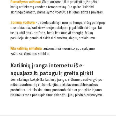
Pamaišymo vožtuvai
. Skirti automatiškai palaikyti grįžtančio į
katilą atitinkamą vandens temperatūrą. Čia galite išsirinkti
skirtingų diametrų pamaišymo vožtuvus ir jiems skirtas pavaras.
Zoniniai vožtuvai
- padeda palaikyti norimą temperatūrą patalpoje
o svarbiausia, kad kiekvienoje patalpoje ji gali būti skirtinga. Tai
ne tik užtikrins komfortą, bet ir leis taupyti energiją. Mūsų
pasiūloje šie gaminiai skiriasi diametru, slėgiu, pralaidumu.
Kita katilinių armatūra
: automatiniai nuorintojai, papildymo
vožtuvai, išleidimo ventiliai.
Katilinių įranga internetu iš e-
aquajazz.lt: patogu ir greita pirkti
Jei reikalinga kokybiška katilinių įranga, siūlome pasižvalgyti po
mūsų asortimentą ir išsirinkti jūsų reikalavimus atitinkančius
produktus. Jei kils klausimų, paskambinkite ar paraykite ir jums
išsirinkus mes pasirūpinsime sklandžiu jūsų pirkinio pristatymu.