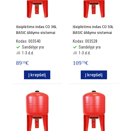
Išsiplėtimo indas CO 36L
Išsiplėtimo indas CO 50L
BASIC šildymo sistemai
BASIC šildymo sistemai
Kodas: 003540
Kodas: 003528
Sandėlyje yra
Sandėlyje yra
1-3 d.d.
1-3 d.d.
89
€
109
€
10
70
Į krepšelį
Į krepšelį