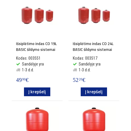
Išsiplėtimo indas CO 19L
Išsiplėtimo indas CO 24L
BASIC šildymo sistemai
BASIC šildymo sistemai
Kodas: 003551
Kodas: 003517
Sandėlyje yra
Sandėlyje yra
1-3 d.d.
1-3 d.d.
49
€
52
€
90
20
Į krepšelį
Į krepšelį