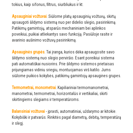
tokius, kaip sifonus, filtrus, siurbliukus ir kt.
Apsauginiai vožtuvai
. Siūlome platų apsauginių vožtuvų, skirtų
apsaugoti šildymo sistemą nuo per didelio slėgio, pasirinkimą.
Patikimų gamintojų, atsparūs mechaniniam bei aplinkos
poveikiui, puikiai atliekantys savo funkciją. Pasiūloje rasite ir
avarinio aušinimo vožtuvų pasirinkimą.
Apsauginės grupės
. Tai įranga, kurios dėka apsaugosite savo
šildymo sistemą nuo slėgio perviršio. Esant poreikiui sistema
pati automatiškai nusiorins. Prie šildymo sistemos prietaisas
prijungiamas vidiniu sriegiu, montuojamas virš katilo. Jums
siūlome puikios kokybės, patikimų gamintojų apsaugines grupes.
Termometrai, monometrai
. Kapiliariniai termomanometrai,
manometrai, termometrai, horizontalūs ir vertikaliai, skirti
skirtingiems slėgiams ir temperatūroms.
Balansiniai vožtuvai
- įprasti, automatiniai, uždarymo ar kitokie.
Kokybiški ir patvarūs. Rinkitės pagal diametrą, debitą, temperatūrą
ir slėgį.