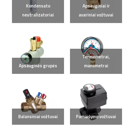
Kondensato
Apsauginiai ir
neutralizatoriai
avariniai vožtuvai
Termometrai,
Apsauginės grupės
manometrai
Balansiniai vožtuvai
Pamaišymo vožtuvai