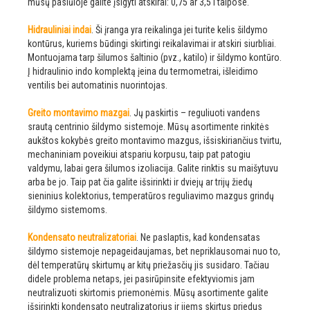
mūsų pasiūloje galite įsigyti atskirai: 0,75 ar 3,5 l talpose.
Hidrauliniai indai
. Ši įranga yra reikalinga jei turite kelis šildymo
kontūrus, kuriems būdingi skirtingi reikalavimai ir atskiri siurbliai.
Montuojama tarp šilumos šaltinio (pvz., katilo) ir šildymo kontūro.
Į hidraulinio indo komplektą įeina du termometrai, išleidimo
ventilis bei automatinis nuorintojas.
Greito montavimo mazgai
. Jų paskirtis – reguliuoti vandens
srautą centrinio šildymo sistemoje. Mūsų asortimente rinkitės
aukštos kokybės greito montavimo mazgus, išsiskiriančius tvirtu,
mechaniniam poveikiui atspariu korpusu, taip pat patogiu
valdymu, labai gera šilumos izoliacija. Galite rinktis su maišytuvu
arba be jo. Taip pat čia galite išsirinkti ir dviejų ar trijų žiedų
sieninius kolektorius, temperatūros reguliavimo mazgus grindų
šildymo sistemoms.
Kondensato neutralizatoriai
. Ne paslaptis, kad kondensatas
šildymo sistemoje nepageidaujamas, bet nepriklausomai nuo to,
dėl temperatūrų skirtumų ar kitų priežasčių jis susidaro. Tačiau
didele problema netaps, jei pasirūpinsite efektyviomis jam
neutralizuoti skirtomis priemonėmis. Mūsų asortimente galite
išsirinkti kondensato neutralizatorius ir jiems skirtus priedus