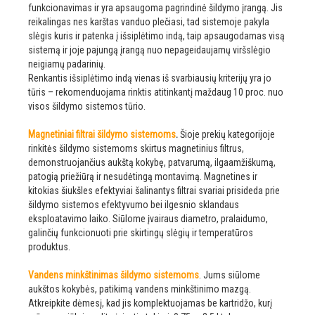
funkcionavimas ir yra apsaugoma pagrindinė šildymo įrangą. Jis
reikalingas nes karštas vanduo plečiasi, tad sistemoje pakyla
slėgis kuris ir patenka į išsiplėtimo indą, taip apsaugodamas visą
sistemą ir joje pajungą įrangą nuo nepageidaujamų viršslėgio
neigiamų padarinių.
Renkantis išsiplėtimo indą vienas iš svarbiausių kriterijų yra jo
tūris – rekomenduojama rinktis atitinkantį maždaug 10 proc. nuo
visos šildymo sistemos tūrio.
Magnetiniai filtrai šildymo sistemoms
.
Šioje prekių kategorijoje
rinkitės šildymo sistemoms skirtus magnetinius filtrus,
demonstruojančius aukštą kokybę, patvarumą, ilgaamžiškumą,
patogią priežiūrą ir nesudėtingą montavimą. Magnetines ir
kitokias šiukšles efektyviai šalinantys filtrai svariai prisideda prie
šildymo sistemos efektyvumo bei ilgesnio sklandaus
eksploatavimo laiko. Siūlome įvairaus diametro, pralaidumo,
galinčių funkcionuoti prie skirtingų slėgių ir temperatūros
produktus.
Vandens minkštinimas šildymo sistemoms
. Jums siūlome
aukštos kokybės, patikimą vandens minkštinimo mazgą.
Atkreipkite dėmesį, kad jis komplektuojamas be kartridžo, kurį