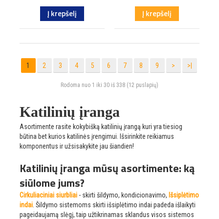
Į krepšelį
Į krepšelį
1
2
3
4
5
6
7
8
9
>
>|
Rodoma nuo 1 iki 30 iš 338 (12 puslapių)
Katilinių įranga
Asortimente rasite kokybišką katilinių įrangą kuri yra tiesiog
būtina bet kurios katilinės įrengimui. Išsirinkite reikiamus
komponentus ir užsisakykite jau šiandien!
Katilinių įranga mūsų asortimente: ką
siūlome jums?
Cirkuliaciniai siurbliai
- skirti šildymo, kondicionavimo,
Išsiplėtimo
indai
. Šildymo sistemoms skirti išsiplėtimo indai padeda išlaikyti
pageidaujamą slėgį, taip užtikrinamas sklandus visos sistemos