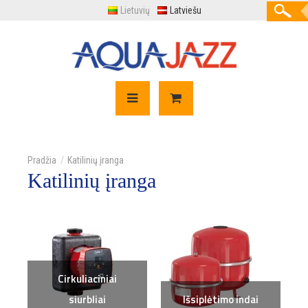
Lietuvių
Latviešu
Katilinių įranga
Katilinių įranga
Cirkuliaciniai
siurbliai
Išsiplėtimo indai