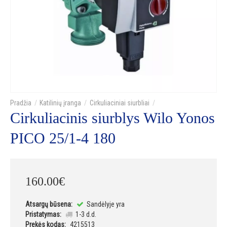
Katilinių įranga
Cirkuliaciniai siurbliai
Cirkuliacinis siurblys Wilo Yonos
PICO 25/1-4 180
160
.
00
€
Atsargų būsena:
Sandėlyje yra
Pristatymas:
1-3 d.d.
Prekės kodas:
4215513