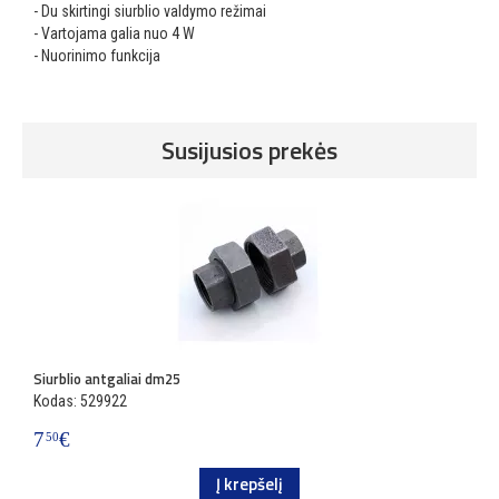
- Du skirtingi siurblio valdymo režimai
- Vartojama galia nuo 4 W
- Nuorinimo funkcija
Susijusios prekės
Siurblio antgaliai dm25
S
Kodas: 529922
K
7
€
1
50
Į krepšelį