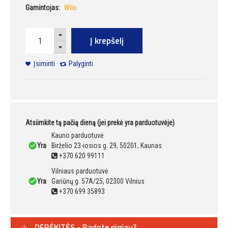
Gamintojas:
Wilo
Į krepšelį
Įsiminti
Palyginti
Atsiimkite tą pačią dieną (jei prekė yra parduotuvėje)
Kauno parduotuvė
Yra
Birželio 23-iosios g. 29, 50201, Kaunas
+370 620 99111
Vilniaus parduotuvė
Yra
Gariūnų g. 57A/25, 02300 Vilnius
+370 699 35893
DERĖKITĖS - Radote pigiau?