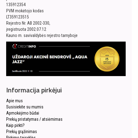
135912354
PVM mokėtojo kodas
LT359123515
Rejestro Nr. AB 2002-330,
įregistruota 2002.07.12
Kauno m. savivaldybės rejestro tarnyboje
Informacija pirkėjui
Apie mus
Susisiekite su mumis
Apmokėjimo būdai
Prekių pristatymas / atsiėmimas
Kaip pirkti?
Prekių grąžinimas
Pirkimo taisyklės