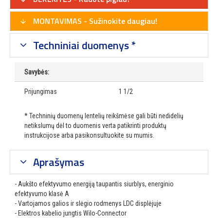
MONTAVIMAS - Sužinokite daugiau!
Techniniai duomenys *
Savybės:
Prijungimas
1 1/2
* Techninių duomenų lentelių reikšmėse gali būti nedidelių
netikslumų dėl to duomenis verta patikrinti produktų
instrukcijose arba pasikonsultuokite su mumis.
Aprašymas
- Aukšto efektyvumo energiją taupantis siurblys, energinio
efektyvumo klasė A
- Vartojamos galios ir slėgio rodmenys LDC displėjuje
- Elektros kabelio jungtis Wilo-Connector