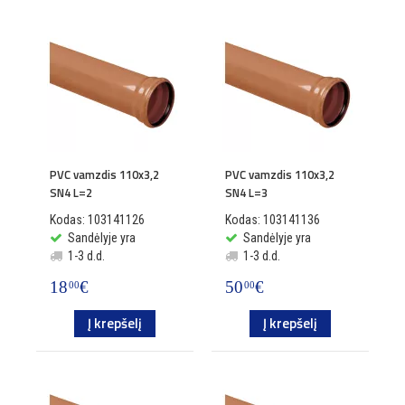
PVC vamzdis 110x3,2
PVC vamzdis 110x3,2
SN4 L=2
SN4 L=3
Kodas: 103141126
Kodas: 103141136
Sandėlyje yra
Sandėlyje yra
1-3 d.d.
1-3 d.d.
18
€
50
€
00
00
Į krepšelį
Į krepšelį