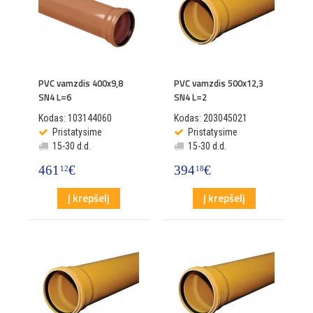
PVC vamzdis 400x9,8
PVC vamzdis 500x12,3
SN4 L=6
SN4 L=2
Kodas: 103144060
Kodas: 203045021
Pristatysime
Pristatysime
15-30 d.d.
15-30 d.d.
461
€
394
€
12
18
Į krepšelį
Į krepšelį