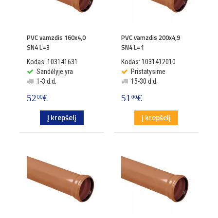
PVC vamzdis 160x4,0
PVC vamzdis 200x4,9
SN4 L=3
SN4 L=1
Kodas: 103141631
Kodas: 1031412010
Sandėlyje yra
Pristatysime
1-3 d.d.
15-30 d.d.
52
€
51
€
00
00
Į krepšelį
Į krepšelį