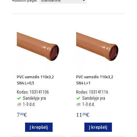
Rūšiuoti pagal:
PVC vamzdis 110x3,2
PVC vamzdis 110x3,2
SN4 L=0,5
SN4 L=1
Kodas: 103141106
Kodas: 103141116
Sandėlyje yra
Sandėlyje yra
1-3 d.d.
1-3 d.d.
7
€
11
€
00
00
Į krepšelį
Į krepšelį