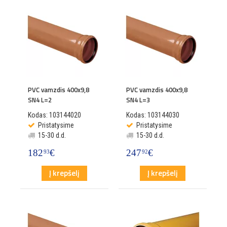
PVC vamzdis 400x9,8
PVC vamzdis 400x9,8
SN4 L=2
SN4 L=3
Kodas: 103144020
Kodas: 103144030
Pristatysime
Pristatysime
15-30 d.d.
15-30 d.d.
182
€
247
€
93
92
Į krepšelį
Į krepšelį