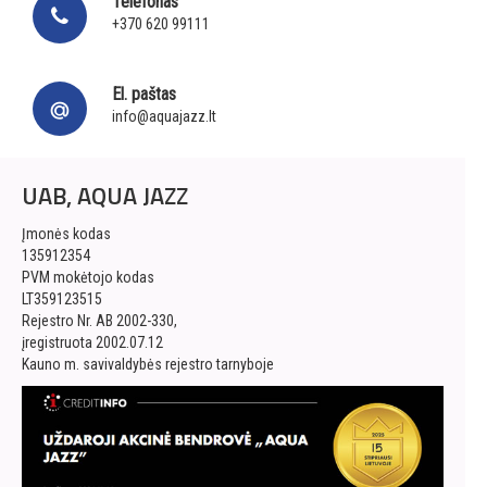
Telefonas
+370 620 99111
El. paštas
info@aquajazz.lt
UAB, AQUA JAZZ
Įmonės kodas
135912354
PVM mokėtojo kodas
LT359123515
Rejestro Nr. AB 2002-330,
įregistruota 2002.07.12
Kauno m. savivaldybės rejestro tarnyboje