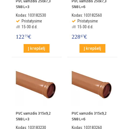
PVC vamzdis 250x7,3
PVC vamzdis 250x7,3
SN8 L=3
SN8 L=6
Kodas: 103182530
Kodas: 103182560
Pristatysime
Pristatysime
15-30 d.d.
15-30 d.d.
122
€
228
€
75
67
Į krepšelį
Į krepšelį
PVC vamzdis 315x9,2
PVC vamzdis 315x9,2
SN8 L=3
SN8 L=6
Kodas: 103183230
Kodas: 103183260