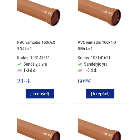
PVC vamzdis 160x4,0
PVC vamzdis 160x4,0
SN4 L=1
SN4 L=2
Kodas: 103141611
Kodas: 103141621
Sandėlyje yra
Sandėlyje yra
1-3 d.d.
1-3 d.d.
28
€
60
€
00
00
Į krepšelį
Į krepšelį