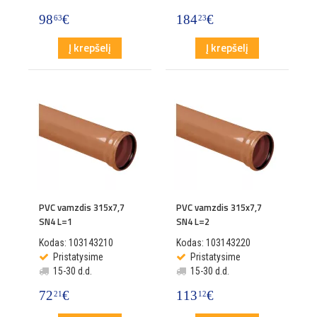
98
€
184
€
63
23
Į krepšelį
Į krepšelį
PVC vamzdis 315x7,7
PVC vamzdis 315x7,7
SN4 L=1
SN4 L=2
Kodas: 103143210
Kodas: 103143220
Pristatysime
Pristatysime
15-30 d.d.
15-30 d.d.
72
€
113
€
21
12