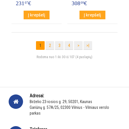
231
€
308
€
07
09
Į krepšelį
Į krepšelį
1
2
3
4
>
>|
Rodoma nuo 1 iki 30 iš 107 (4 puslapių)
Adresai:
Birželio 23-iosios g. 29, 50201, Kaunas
Gariūnų g. 57A/25, 02300 Vilnius - Vilniaus verslo
parkas