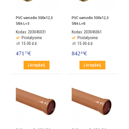
PVC vamzdis 500x12,3
PVC vamzdis 500x12,3
SN4 L=3
SN4 L=6
Kodas: 203045031
Kodas: 203045061
Pristatysime
Pristatysime
15-30 d.d.
15-30 d.d.
471
€
842
€
75
43
Į krepšelį
Į krepšelį