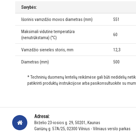
Savybės:
Išorinis vamzdžio movos diametras (mm)
551
Maksimali vidutinė temperatūra
60
(nenutrūkstama) (°C)
Vamzdžio sienelės storis, mm
12,3
Diametras (mm)
500
* Techninių duomenų lentelių reikšmėse gali būti nedidelių net
patikrinti produktų instrukcijose arba pasikonsultuokite su mum
Adresai:
Birželio 23-iosios g. 29, 50201, Kaunas
Gariūnų g. 57A/25, 02300 Vilnius - Vilniaus verslo parkas