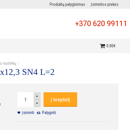
Produktų palyginimas
Įsimintos prekės
+370 620 99111
i
0
.
00
€
o nuotekų
x12,3 SN4 L=2
Į krepšelį
e
Įsiminti
Palyginti