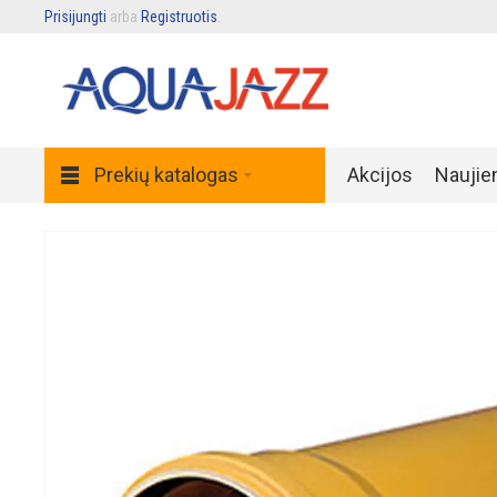
Prisijungti
arba
Registruotis
.
Prekių katalogas
Akcijos
Naujie