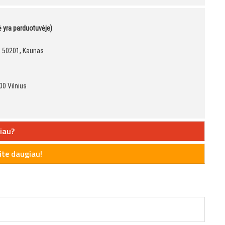
kė yra parduotuvėje)
9, 50201, Kaunas
00 Vilnius
iau?
te daugiau!