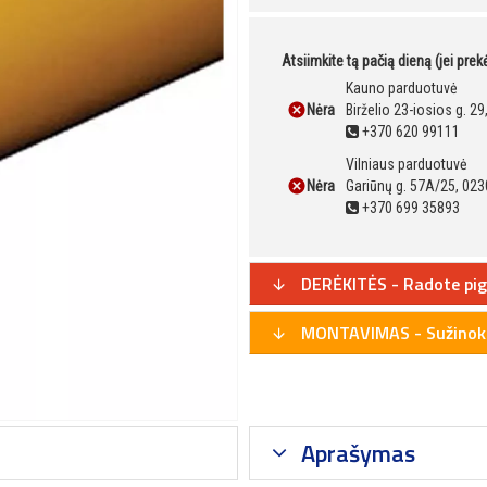
Atsiimkite tą pačią dieną (jei pre
Kauno parduotuvė
Nėra
Birželio 23-iosios g. 2
+370 620 99111
Vilniaus parduotuvė
Nėra
Gariūnų g. 57A/25, 023
+370 699 35893
DERĖKITĖS - Radote pig
MONTAVIMAS - Sužinoki
Aprašymas