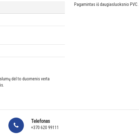
Pagamintas iš daugiasluoksnio PVC.
ikslumų dėl to duomenis verta
is.
Telefonas
+370 620 99111