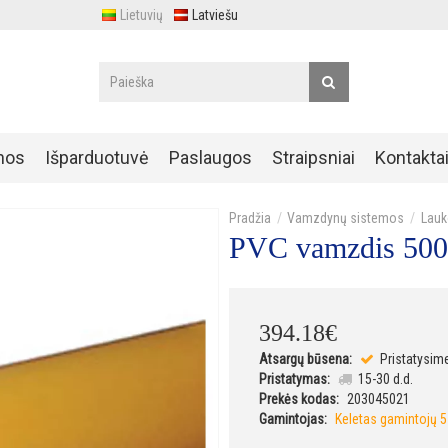
Lietuvių
Latviešu
nos
Išparduotuvė
Paslaugos
Straipsniai
Kontakta
Vamzdynų sistemos
Lauk
PVC vamzdis 500
394
.
18
€
Atsargų būsena:
Pristatysim
Pristatymas:
15-30 d.d.
Prekės kodas:
203045021
Gamintojas:
Keletas gamintojų 5