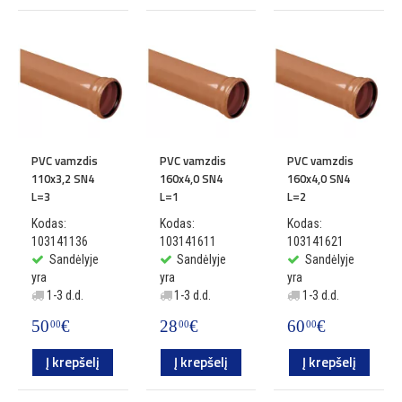
PVC vamzdis
PVC vamzdis
PVC vamzdis
110x3,2 SN4
160x4,0 SN4
160x4,0 SN4
L=3
L=1
L=2
Kodas:
Kodas:
Kodas:
103141136
103141611
103141621
Sandėlyje
Sandėlyje
Sandėlyje
yra
yra
yra
1-3 d.d.
1-3 d.d.
1-3 d.d.
50
€
28
€
60
€
00
00
00
Į krepšelį
Į krepšelį
Į krepšelį