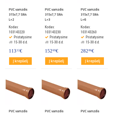
PVC vamzdis
PVC vamzdis
PVC vamzdis
315x7,7 SN4
315x7,7 SN4
315x7,7 SN4
L=2
L=3
L=6
Kodas:
Kodas:
Kodas:
103143220
103143230
103143260
Pristatysime
Pristatysime
Pristatysime
15-30 d.d.
15-30 d.d.
15-30 d.d.
113
€
152
€
282
€
12
69
86
Į krepšelį
Į krepšelį
Į krepšelį
PVC vamzdis
PVC vamzdis
PVC vamzdis