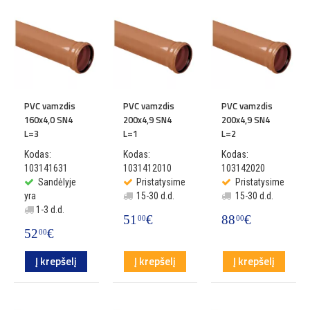
PVC vamzdis
PVC vamzdis
PVC vamzdis
160x4,0 SN4
200x4,9 SN4
200x4,9 SN4
L=3
L=1
L=2
Kodas:
Kodas:
Kodas:
103141631
1031412010
103142020
Sandėlyje
Pristatysime
Pristatysime
yra
15-30 d.d.
15-30 d.d.
1-3 d.d.
51
€
88
€
00
00
52
€
00
Į krepšelį
Į krepšelį
Į krepšelį