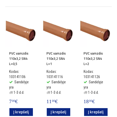
PVC vamzdis
PVC vamzdis
PVC vamzdis
110x3,2 SN4
110x3,2 SN4
110x3,2 SN4
L=0,5
L=1
L=2
Kodas:
Kodas:
Kodas:
103141106
103141116
103141126
Sandėlyje
Sandėlyje
Sandėlyje
yra
yra
yra
1-3 d.d.
1-3 d.d.
1-3 d.d.
7
€
11
€
18
€
00
00
00
Į krepšelį
Į krepšelį
Į krepšelį