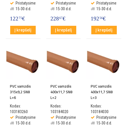
Pristatysime
Pristatysime
Pristatysime
15-30 d.d.
15-30 d.d.
15-30 d.d.
122
€
228
€
192
€
75
67
56
Į krepšelį
Į krepšelį
Į krepšelį
PVC vamzdis
PVC vamzdis
PVC vamzdis
315x9,2 SN8
400x11,7 SN8
400x11,7 SN8
L=6
L=2
L=3
Kodas:
Kodas:
Kodas:
103183260
103184020
103184030
Pristatysime
Pristatysime
Pristatysime
15-30 d.d.
15-30 d.d.
15-30 d.d.