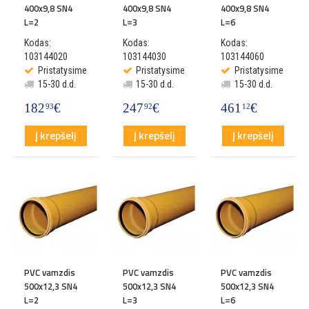
400x9,8 SN4
400x9,8 SN4
400x9,8 SN4
L=2
L=3
L=6
Kodas:
Kodas:
Kodas:
103144020
103144030
103144060
Pristatysime
Pristatysime
Pristatysime
15-30 d.d.
15-30 d.d.
15-30 d.d.
182
€
247
€
461
€
93
92
12
Į krepšelį
Į krepšelį
Į krepšelį
PVC vamzdis
PVC vamzdis
PVC vamzdis
500x12,3 SN4
500x12,3 SN4
500x12,3 SN4
L=2
L=3
L=6