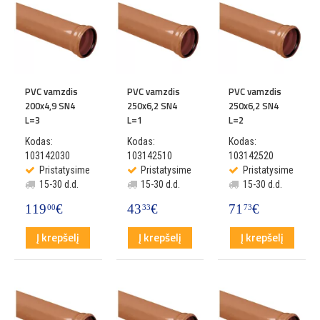
PVC vamzdis
PVC vamzdis
PVC vamzdis
200x4,9 SN4
250x6,2 SN4
250x6,2 SN4
L=3
L=1
L=2
Kodas:
Kodas:
Kodas:
103142030
103142510
103142520
Pristatysime
Pristatysime
Pristatysime
15-30 d.d.
15-30 d.d.
15-30 d.d.
119
€
43
€
71
€
00
33
73
Į krepšelį
Į krepšelį
Į krepšelį