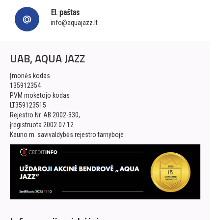
El. paštas
info@aquajazz.lt
UAB, AQUA JAZZ
Įmonės kodas
135912354
PVM mokėtojo kodas
LT359123515
Rejestro Nr. AB 2002-330,
įregistruota 2002.07.12
Kauno m. savivaldybės rejestro tarnyboje