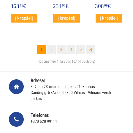
363
€
231
€
308
€
45
07
09
Į krepšelį
Į krepšelį
Į krepšelį
1
2
3
4
>
>|
Rodoma nuo 1 iki 30 iš 107 (4 puslapių)
Adresai:
Birželio 23-iosios g. 29, 50201, Kaunas
Gariūnų g. 57A/25, 02300 Vilnius - Vilniaus verslo
parkas
Telefonas
+370 620 99111