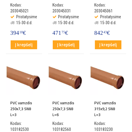
Kodas:
Kodas:
Kodas:
203045021
203045031
203045061
Pristatysime
Pristatysime
Pristatysime
15-30 d.d.
15-30 d.d.
15-30 d.d.
394
€
471
€
842
€
18
75
43
Į krepšelį
Į krepšelį
Į krepšelį
PVC vamzdis
PVC vamzdis
PVC vamzdis
250x7,3 SN8
250x7,3 SN8
315x9,2 SN8
L=3
L=6
L=3
Kodas:
Kodas:
Kodas:
103182530
103182560
103183230