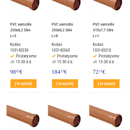
PVC vamzdis
PVC vamzdis
PVC vamzdis
250x6,2 SN4
250x6,2 SN4
315x7,7 SN4
L=3
L=6
L=1
Kodas:
Kodas:
Kodas:
103142530
103142560
103143210
Pristatysime
Pristatysime
Pristatysime
15-30 d.d.
15-30 d.d.
15-30 d.d.
98
€
184
€
72
€
63
23
21
Į krepšelį
Į krepšelį
Į krepšelį