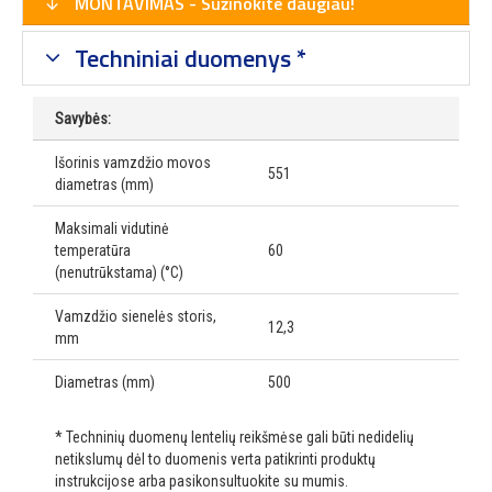
MONTAVIMAS - Sužinokite daugiau!
Techniniai duomenys *
Savybės:
Išorinis vamzdžio movos
551
diametras (mm)
Maksimali vidutinė
temperatūra
60
(nenutrūkstama) (°C)
Vamzdžio sienelės storis,
12,3
mm
Diametras (mm)
500
* Techninių duomenų lentelių reikšmėse gali būti nedidelių
netikslumų dėl to duomenis verta patikrinti produktų
instrukcijose arba pasikonsultuokite su mumis.