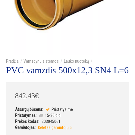
Vamzdynų sistemos
Lauko nuotekų
PVC vamzdis 500x12,3 SN4 L=6
842
.
43
€
Atsargų būsena:
Pristatysime
Pristatymas:
15-30 d.d.
Prekės kodas:
203045061
Gamintojas:
Keletas gamintojų 5