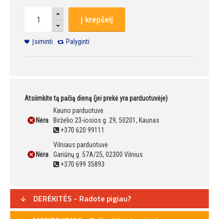
Į krepšelį
Įsiminti
Palyginti
Atsiimkite tą pačią dieną (jei prekė yra parduotuvėje)
Kauno parduotuvė
Nėra
Birželio 23-iosios g. 29, 50201, Kaunas
+370 620 99111
Vilniaus parduotuvė
Nėra
Gariūnų g. 57A/25, 02300 Vilnius
+370 699 35893
DERĖKITĖS - Radote pigiau?