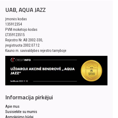
UAB, AQUA JAZZ
Įmonės kodas
135912354
PVM mokėtojo kodas
LT359123515
Rejestro Nr. AB 2002-330,
įregistruota 2002.07.12
Kauno m. savivaldybės rejestro tarnyboje
Informacija pirkėjui
Apie mus
Susisiekite su mumis
Apmokėjimo būdai