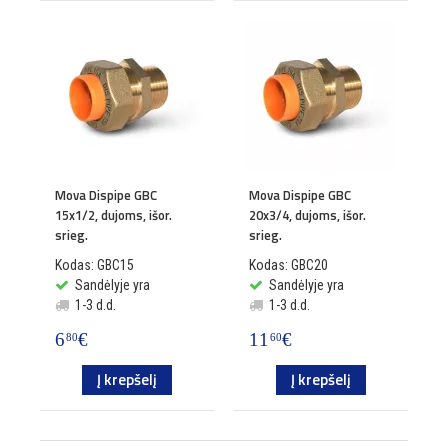
Mova Dispipe GBC
Mova Dispipe GBC
15x1/2, dujoms, išor.
20x3/4, dujoms, išor.
srieg.
srieg.
Kodas: GBC15
Kodas: GBC20
Sandėlyje yra
Sandėlyje yra
1-3 d.d.
1-3 d.d.
6
€
11
€
80
60
Į krepšelį
Į krepšelį