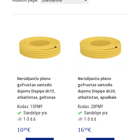
Rūšiuoti pagal:
Nerūdijančio plieno
Nerūdijančio plieno
gofruotas vamzdis
gofruotas vamzdis
dujoms Dispipe dn15,
dujoms Dispipe dn20,
atkaitintas, geltonas
atkaitintas, apvalkale
Kodas: 15PMY
Kodas: 20PMY
Sandėlyje yra
Sandėlyje yra
1-3 d.d.
1-3 d.d.
10
€
16
€
80
90