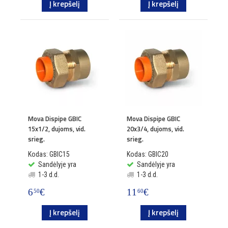
Į krepšelį
Į krepšelį
Mova Dispipe GBIC
Mova Dispipe GBIC
15x1/2, dujoms, vid.
20x3/4, dujoms, vid.
srieg.
srieg.
Kodas: GBIC15
Kodas: GBIC20
Sandėlyje yra
Sandėlyje yra
1-3 d.d.
1-3 d.d.
6
€
11
€
50
60
Į krepšelį
Į krepšelį