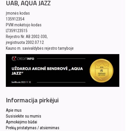
UAB, AQUA JAZZ
Įmonės kodas
135912354
PVM mokėtojo kodas
LT359123515
Rejestro Nr. AB 2002-330,
įregistruota 2002.07.12
Kauno m. savivaldybės rejestro tarnyboje
Informacija pirkėjui
Apie mus
Susisiekite su mumis
Apmokėjimo būdai
Prekių pristatymas / atsiėmimas