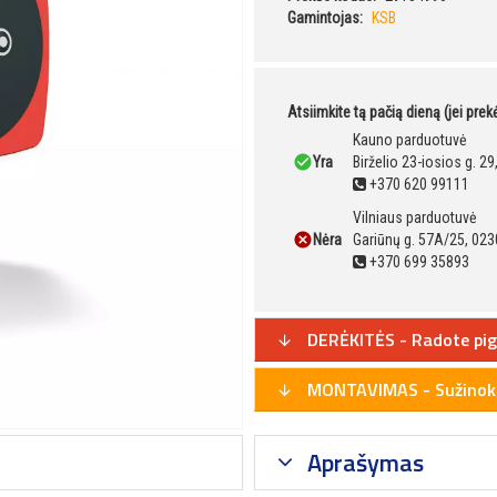
Gamintojas:
KSB
Atsiimkite tą pačią dieną (jei pre
Kauno parduotuvė
Yra
Birželio 23-iosios g. 2
+370 620 99111
Vilniaus parduotuvė
Nėra
Gariūnų g. 57A/25, 023
+370 699 35893
DERĖKITĖS - Radote pig
MONTAVIMAS - Sužinoki
Aprašymas