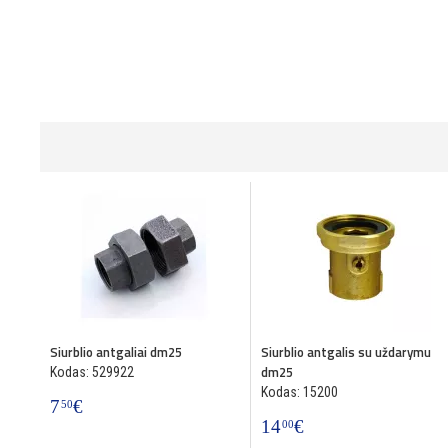
Siurblio antgaliai dm25
Siurblio antgalis su uždarymu
dm25
Kodas: 529922
Kodas: 15200
7
€
50
14
€
00