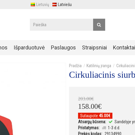
Lietuvių
Latviešu
nos
Išparduotuvė
Paslaugos
Straipsniai
Kontakta
Katilinių įranga
Cirkuliacini
Cirkuliacinis siu
203
.
00
€
158
.
00
€
Sutaupote
45.00€
Atsargų būsena:
Sandėlyje y
Pristatymas:
1-3 d.d.
Prekės kodas:
29134990