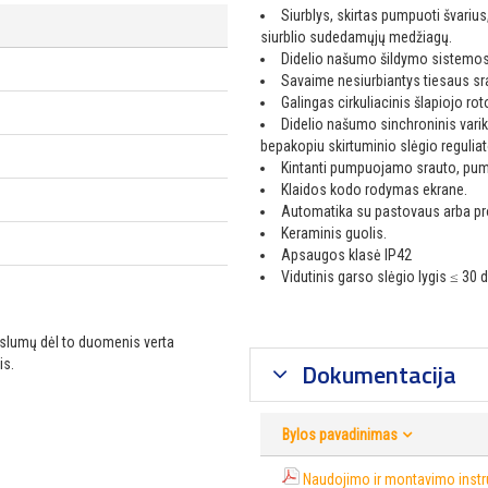
Siurblys, skirtas pumpuoti švariu
siurblio sudedamųjų medžiagų.
Didelio našumo šildymo sistemos ci
Savaime nesiurbiantys tiesaus srau
Galingas cirkuliacinis šlapiojo rot
Didelio našumo sinchroninis varik
bepakopiu skirtuminio slėgio reguliat
Kintanti pumpuojamo srauto, pump
Klaidos kodo rodymas ekrane.
Automatika su pastovaus arba pro
Keraminis guolis.
Apsaugos klasė IP42
Vidutinis garso slėgio lygis ≤ 30 
ikslumų dėl to duomenis verta
is.
Dokumentacija
Bylos pavadinimas
Naudojimo ir montavimo instru