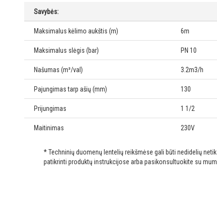
Savybės:
Maksimalus kėlimo aukštis (m)
6m
Maksimalus slėgis (bar)
PN 10
Našumas (m³/val)
3.2m3/h
Pajungimas tarp ašių (mm)
130
Prijungimas
1 1/2
Maitinimas
230V
* Techninių duomenų lentelių reikšmėse gali būti nedidelių net
patikrinti produktų instrukcijose arba pasikonsultuokite su mum