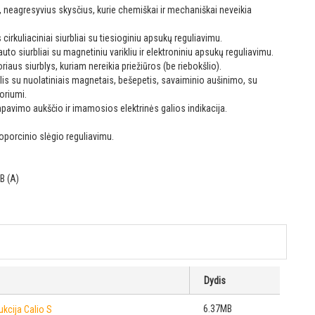
s, neagresyvius skysčius, kurie chemiškai ir mechaniškai neveikia
rkuliaciniai siurbliai su tiesioginiu apsukų reguliavimu.
to siurbliai su magnetiniu varikliu ir elektroniniu apsukų reguliavimu.
oriaus siurblys, kuriam nereikia priežiūros (be riebokšlio).
lis su nuolatiniais magnetais, bešepetis, savaiminio aušinimo, su
oriumi.
avimo aukščio ir imamosios elektrinės galios indikacija.
porcinio slėgio reguliavimu.
dB (A)
Dydis
6.37MB
kcija Calio S