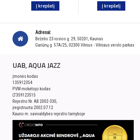
Į krepšelį
Į krepšelį
Adresai:
Birželio 23-iosios g. 29, 50201, Kaunas
Gariūnų g. 57A/25, 02300 Vilnius - Vilniaus verslo parkas
UAB, AQUA JAZZ
Įmonės kodas
135912354
PVM mokėtojo kodas
LT359123515
Rejestro Nr. AB 2002-330,
įregistruota 2002.07.12
Kauno m. savivaldybės rejestro tarnyboje