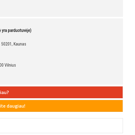
kė yra parduotuvėje)
9, 50201, Kaunas
00 Vilnius
iau?
te daugiau!