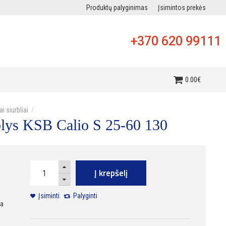
Produktų palyginimas
Įsimintos prekės
+370 620 99111
i
0
.
00
€
ai siurbliai
rblys KSB Calio S 25-60 130
Į krepšelį
Įsiminti
Palyginti
ra