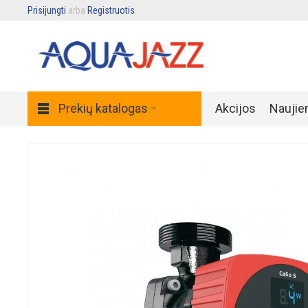
Prisijungti
arba
Registruotis
.
Prekių katalogas
Akcijos
Naujie