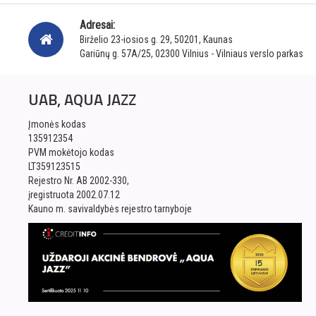
Adresai:
Birželio 23-iosios g. 29, 50201, Kaunas
Gariūnų g. 57A/25, 02300 Vilnius - Vilniaus verslo parkas
UAB, AQUA JAZZ
Įmonės kodas
135912354
PVM mokėtojo kodas
LT359123515
Rejestro Nr. AB 2002-330,
įregistruota 2002.07.12
Kauno m. savivaldybės rejestro tarnyboje