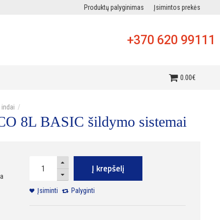
Produktų palyginimas
Įsimintos prekės
+370 620 99111
i
0
.
00
€
 indai
s CO 8L BASIC šildymo sistemai
Į krepšelį
ra
Įsiminti
Palyginti