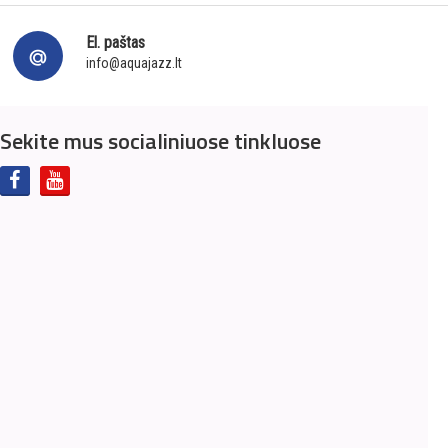
El. paštas
info@aquajazz.lt
Sekite mus socialiniuose tinkluose