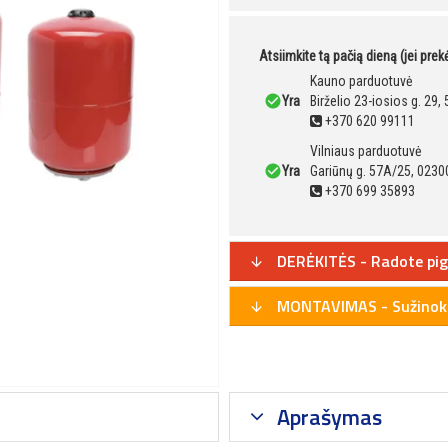
Atsiimkite tą pačią dieną (jei pre
Kauno parduotuvė
Yra
Birželio 23-iosios g. 29
+370 620 99111
Vilniaus parduotuvė
Yra
Gariūnų g. 57A/25, 02300
+370 699 35893
DERĖKITĖS - Radote pig
MONTAVIMAS - Sužinoki
Aprašymas