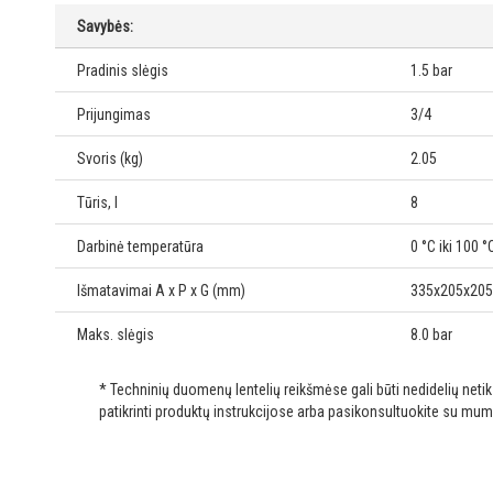
Savybės:
Pradinis slėgis
1.5 bar
Prijungimas
3/4
Svoris (kg)
2.05
Tūris, l
8
Darbinė temperatūra
0 °C iki 100 °
Išmatavimai A x P x G (mm)
335x205x205
Maks. slėgis
8.0 bar
* Techninių duomenų lentelių reikšmėse gali būti nedidelių net
patikrinti produktų instrukcijose arba pasikonsultuokite su mum