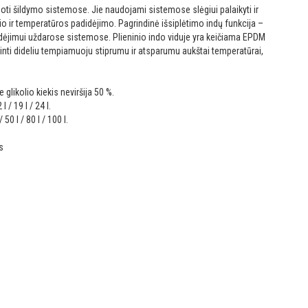
doti šildymo sistemose. Jie naudojami sistemose slėgiui palaikyti ir
tūrio ir temperatūros padidėjimo.
Pagrindinė išsiplėtimo indų funkcija –
adidėjimui uždarose sistemose.
Plieninio indo viduje yra keičiama EPDM
ti dideliu tempiamuoju stiprumu ir atsparumu aukštai temperatūrai,
glikolio kiekis neviršija 50 %.
l / 19 l / 24 l.
50 l / 80 l / 100 l.
s