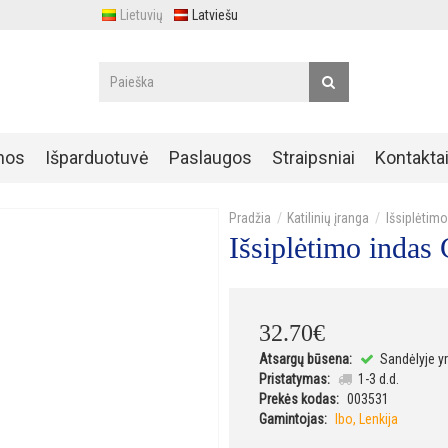
Lietuvių
Latviešu
nos
Išparduotuvė
Paslaugos
Straipsniai
Kontakta
Katilinių įranga
Išsiplėtimo
Išsiplėtimo inda
32
.
70
€
Atsargų būsena:
Sandėlyje y
Pristatymas:
1-3 d.d.
Prekės kodas:
003531
Gamintojas:
Ibo, Lenkija