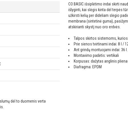
CO BASIC išsiplėtimo indai skirti nau
išlyginti, kai slėgis kinta dėl terpės 
užkirsti kelią per dideliam slėgio p
membrana (sintetinė guma), pasižymin
atskirianti skystį nuo oro erdvės.
Talpos skirtos sistemoms, kuriose 
Prie sienos tvirtinami indai: 8 l / 12 
Ant grindų montuojami indai: 36 l / 
Montavimo padėtis: vertikali
Korpusas: dažytas anglinis pliena
C
Diafragma: EPDM
ikslumų dėl to duomenis verta
is.