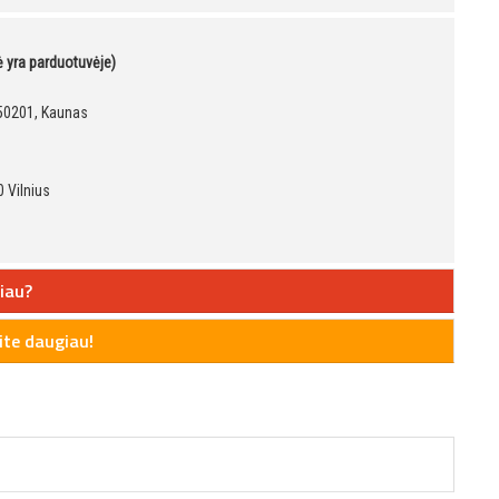
kė yra parduotuvėje)
, 50201, Kaunas
 Vilnius
iau?
te daugiau!