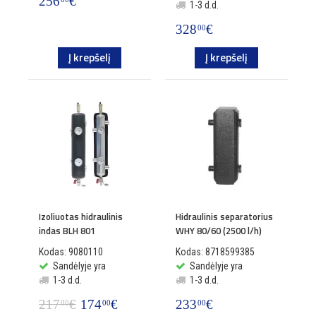
256
€
1-3 d.d.
328
€
00
Į krepšelį
Į krepšelį
Izoliuotas hidraulinis
Hidraulinis separatorius
indas BLH 801
WHY 80/60 (2500 l/h)
Kodas: 9080110
Kodas: 8718599385
Sandėlyje yra
Sandėlyje yra
1-3 d.d.
1-3 d.d.
217
€
174
€
233
€
00
00
00