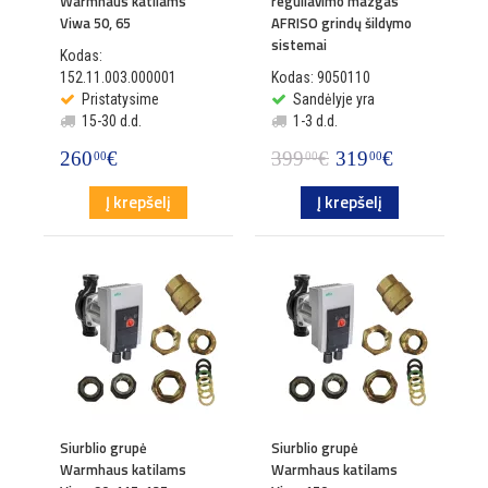
Warmhaus katilams
reguliavimo mazgas
Viwa 50, 65
AFRISO grindų šildymo
sistemai
Kodas:
152.11.003.000001
Kodas: 9050110
Pristatysime
Sandėlyje yra
15-30 d.d.
1-3 d.d.
260
€
399
€
319
€
00
00
00
Į krepšelį
Į krepšelį
Siurblio grupė
Siurblio grupė
Warmhaus katilams
Warmhaus katilams