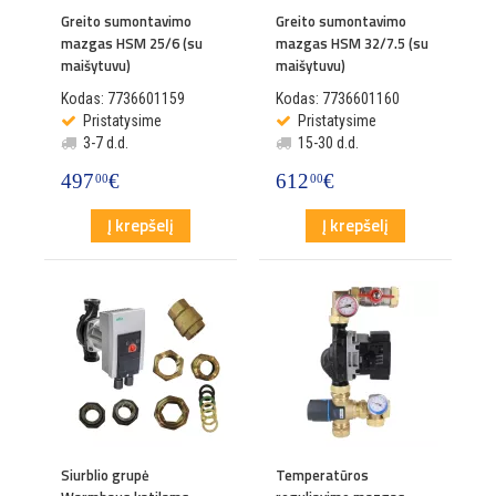
Greito sumontavimo
Greito sumontavimo
mazgas HSM 25/6 (su
mazgas HSM 32/7.5 (su
maišytuvu)
maišytuvu)
Kodas: 7736601159
Kodas: 7736601160
Pristatysime
Pristatysime
3-7 d.d.
15-30 d.d.
497
€
612
€
00
00
Į krepšelį
Į krepšelį
Siurblio grupė
Temperatūros