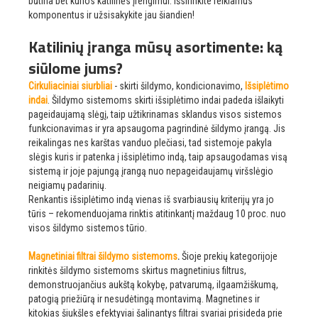
būtina bet kurios katilinės įrengimui. Išsirinkite reikiamus
komponentus ir užsisakykite jau šiandien!
Katilinių įranga mūsų asortimente: ką
siūlome jums?
Cirkuliaciniai siurbliai
- skirti šildymo, kondicionavimo,
Išsiplėtimo
indai
. Šildymo sistemoms skirti išsiplėtimo indai padeda išlaikyti
pageidaujamą slėgį, taip užtikrinamas sklandus visos sistemos
funkcionavimas ir yra apsaugoma pagrindinė šildymo įrangą. Jis
reikalingas nes karštas vanduo plečiasi, tad sistemoje pakyla
slėgis kuris ir patenka į išsiplėtimo indą, taip apsaugodamas visą
sistemą ir joje pajungą įrangą nuo nepageidaujamų viršslėgio
neigiamų padarinių.
Renkantis išsiplėtimo indą vienas iš svarbiausių kriterijų yra jo
tūris – rekomenduojama rinktis atitinkantį maždaug 10 proc. nuo
visos šildymo sistemos tūrio.
Magnetiniai filtrai šildymo sistemoms
.
Šioje prekių kategorijoje
rinkitės šildymo sistemoms skirtus magnetinius filtrus,
demonstruojančius aukštą kokybę, patvarumą, ilgaamžiškumą,
patogią priežiūrą ir nesudėtingą montavimą. Magnetines ir
kitokias šiukšles efektyviai šalinantys filtrai svariai prisideda prie