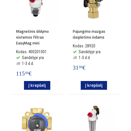
Magnetinis šildymo
Pajungimo mazgas
sistemos filtras
išsiplėtimo indams
EasyMag mini
Kodas: 28920
Kodas: 400201001
Sandėlyje yra
Sandėlyje yra
1-3 d.d.
1-3 d.d.
31
€
00
115
€
00
Į krepšelį
Į krepšelį