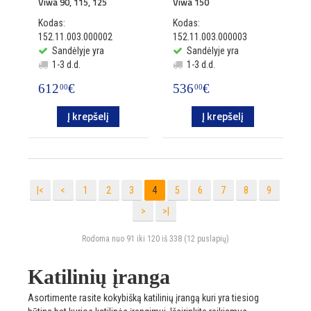
Viwa 90, 115, 125
Viwa 150
Kodas:
Kodas:
152.11.003.000002
152.11.003.000003
Sandėlyje yra
Sandėlyje yra
1-3 d.d.
1-3 d.d.
612
€
536
€
00
00
Į krepšelį
Į krepšelį
|<
<
1
2
3
4
5
6
7
8
9
>
>|
Rodoma nuo 91 iki 120 iš 338 (12 puslapių)
Katilinių įranga
Asortimente rasite kokybišką katilinių įrangą kuri yra tiesiog