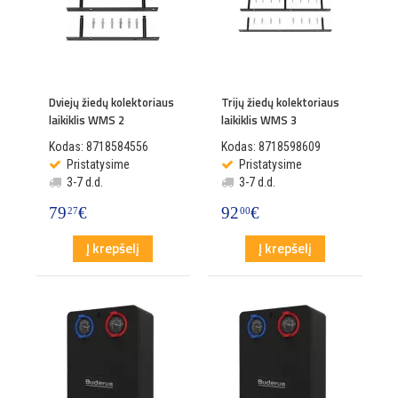
Dviejų žiedų kolektoriaus
Trijų žiedų kolektoriaus
laikiklis WMS 2
laikiklis WMS 3
Kodas: 8718584556
Kodas: 8718598609
Pristatysime
Pristatysime
3-7 d.d.
3-7 d.d.
79
€
92
€
27
00
Į krepšelį
Į krepšelį