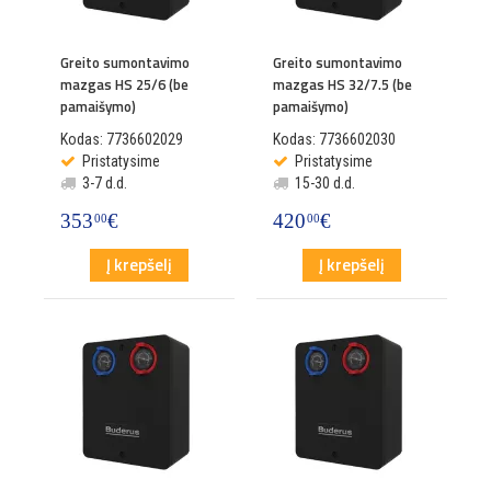
Greito sumontavimo
Greito sumontavimo
mazgas HS 25/6 (be
mazgas HS 32/7.5 (be
pamaišymo)
pamaišymo)
Kodas: 7736602029
Kodas: 7736602030
Pristatysime
Pristatysime
3-7 d.d.
15-30 d.d.
353
€
420
€
00
00
Į krepšelį
Į krepšelį