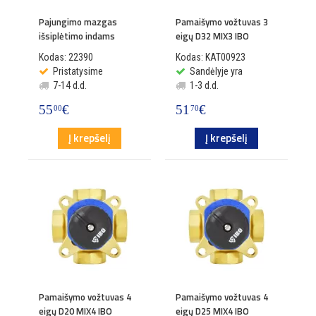
Pajungimo mazgas
Pamaišymo vožtuvas 3
išsiplėtimo indams
eigų D32 MIX3 IBO
Kodas: 22390
Kodas: KAT00923
Pristatysime
Sandėlyje yra
7-14 d.d.
1-3 d.d.
55
€
51
€
00
70
Į krepšelį
Į krepšelį
Pamaišymo vožtuvas 4
Pamaišymo vožtuvas 4
eigų D20 MIX4 IBO
eigų D25 MIX4 IBO