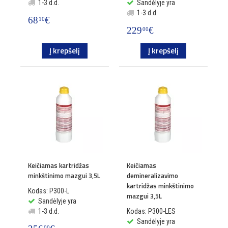
1-3 d.d.
Sandėlyje yra
1-3 d.d.
68
€
10
229
€
00
Į krepšelį
Į krepšelį
Keičiamas kartridžas
Keičiamas
minkštinimo mazgui 3,5L
demineralizavimo
kartridžas minkštinimo
Kodas: P300-L
mazgui 3,5L
Sandėlyje yra
1-3 d.d.
Kodas: P300-LES
Sandėlyje yra
00