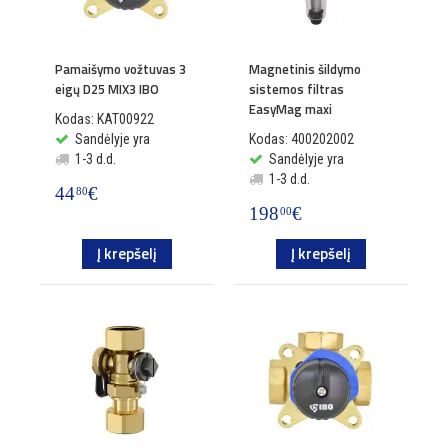
Pamaišymo vožtuvas 3
Magnetinis šildymo
eigų D25 MIX3 IBO
sistemos filtras
EasyMag maxi
Kodas: KAT00922
Sandėlyje yra
Kodas: 400202002
1-3 d.d.
Sandėlyje yra
1-3 d.d.
44
€
80
198
€
00
Į krepšelį
Į krepšelį