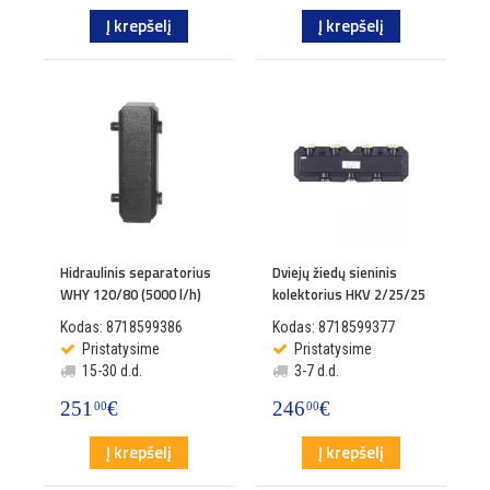
Į krepšelį
Į krepšelį
Hidraulinis separatorius
Dviejų žiedų sieninis
WHY 120/80 (5000 l/h)
kolektorius HKV 2/25/25
Kodas: 8718599386
Kodas: 8718599377
Pristatysime
Pristatysime
15-30 d.d.
3-7 d.d.
251
€
246
€
00
00
Į krepšelį
Į krepšelį