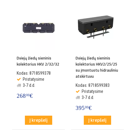
Dviejų žiedų sieninis
Dviejų žiedų sieninis
kolektorius HKV 2/32/32
kolektorius HKV2/25/25
su įmontuotu hidrauliniu
Kodas: 8718599378
atskirtuvu
Pristatysime
3-7 d.d.
Kodas: 8718599383
Pristatysime
268
€
00
3-7 d.d.
395
€
00
Į krepšelį
Į krepšelį