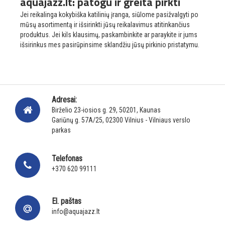
aquajazz.lt: patogu ir greita pirkti
Jei reikalinga kokybiška katilinių įranga, siūlome pasižvalgyti po
mūsų asortimentą ir išsirinkti jūsų reikalavimus atitinkančius
produktus. Jei kils klausimų, paskambinkite ar paraykite ir jums
išsirinkus mes pasirūpinsime sklandžiu jūsų pirkinio pristatymu.
Adresai:
Birželio 23-iosios g. 29, 50201, Kaunas
Gariūnų g. 57A/25, 02300 Vilnius - Vilniaus verslo
parkas
Telefonas
+370 620 99111
El. paštas
info@aquajazz.lt