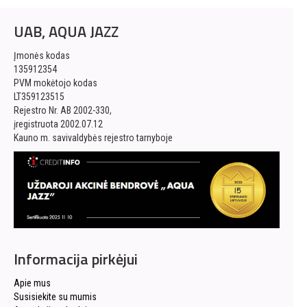
UAB, AQUA JAZZ
Įmonės kodas
135912354
PVM mokėtojo kodas
LT359123515
Rejestro Nr. AB 2002-330,
įregistruota 2002.07.12
Kauno m. savivaldybės rejestro tarnyboje
Informacija pirkėjui
Apie mus
Susisiekite su mumis