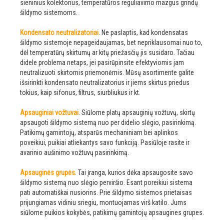
sieninius kolektorius, temperatūros reguliavimo mazgus grindų
šildymo sistemoms.
Kondensato neutralizatoriai
. Ne paslaptis, kad kondensatas
šildymo sistemoje nepageidaujamas, bet nepriklausomai nuo to,
dėl temperatūrų skirtumų ar kitų priežasčių jis susidaro. Tačiau
didele problema netaps, jei pasirūpinsite efektyviomis jam
neutralizuoti skirtomis priemonėmis. Mūsų asortimente galite
išsirinkti kondensato neutralizatorius ir jiems skirtus priedus
tokius, kaip sifonus, filtrus, siurbliukus ir kt.
Apsauginiai vožtuvai
. Siūlome platų apsauginių vožtuvų, skirtų
apsaugoti šildymo sistemą nuo per didelio slėgio, pasirinkimą.
Patikimų gamintojų, atsparūs mechaniniam bei aplinkos
poveikiui, puikiai atliekantys savo funkciją. Pasiūloje rasite ir
avarinio aušinimo vožtuvų pasirinkimą.
Apsauginės grupės
. Tai įranga, kurios dėka apsaugosite savo
šildymo sistemą nuo slėgio perviršio. Esant poreikiui sistema
pati automatiškai nusiorins. Prie šildymo sistemos prietaisas
prijungiamas vidiniu sriegiu, montuojamas virš katilo. Jums
siūlome puikios kokybės, patikimų gamintojų apsaugines grupes.