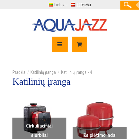
Lietuvių
Latviešu
Katilinių įranga
Katilinių įranga - 4
Katilinių įranga
Cirkuliaciniai
siurbliai
Išsiplėtimo indai