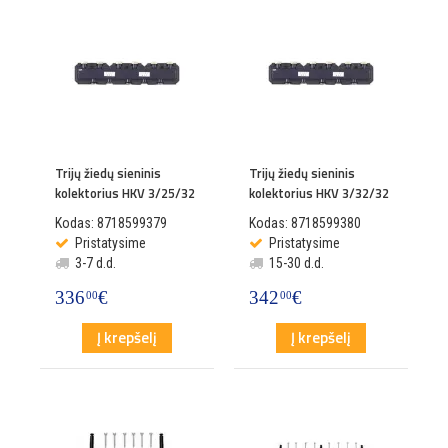
Trijų žiedų sieninis
Trijų žiedų sieninis
kolektorius HKV 3/25/32
kolektorius HKV 3/32/32
Kodas: 8718599379
Kodas: 8718599380
Pristatysime
Pristatysime
3-7 d.d.
15-30 d.d.
336
€
342
€
00
00
Į krepšelį
Į krepšelį