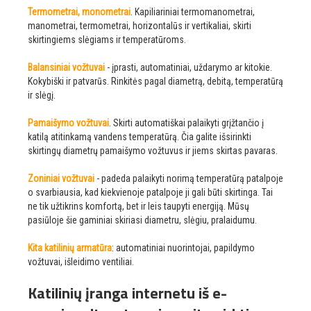
Termometrai, monometrai
. Kapiliariniai termomanometrai,
manometrai, termometrai, horizontalūs ir vertikaliai, skirti
skirtingiems slėgiams ir temperatūroms.
Balansiniai vožtuvai
- įprasti, automatiniai, uždarymo ar kitokie.
Kokybiški ir patvarūs. Rinkitės pagal diametrą, debitą, temperatūrą
ir slėgį.
Pamaišymo vožtuvai
. Skirti automatiškai palaikyti grįžtančio į
katilą atitinkamą vandens temperatūrą. Čia galite išsirinkti
skirtingų diametrų pamaišymo vožtuvus ir jiems skirtas pavaras.
Zoniniai vožtuvai
- padeda palaikyti norimą temperatūrą patalpoje
o svarbiausia, kad kiekvienoje patalpoje ji gali būti skirtinga. Tai
ne tik užtikrins komfortą, bet ir leis taupyti energiją. Mūsų
pasiūloje šie gaminiai skiriasi diametru, slėgiu, pralaidumu.
Kita katilinių armatūra
: automatiniai nuorintojai, papildymo
vožtuvai, išleidimo ventiliai.
Katilinių įranga internetu iš e-