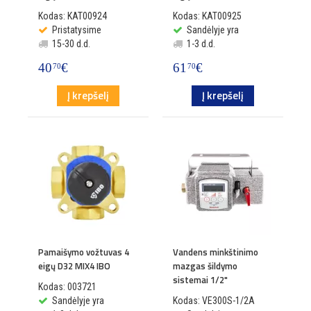
Kodas: KAT00924
Kodas: KAT00925
Pristatysime
Sandėlyje yra
15-30 d.d.
1-3 d.d.
40
€
61
€
70
70
Į krepšelį
Į krepšelį
Pamaišymo vožtuvas 4
Vandens minkštinimo
eigų D32 MIX4 IBO
mazgas šildymo
sistemai 1/2"
Kodas: 003721
Sandėlyje yra
Kodas: VE300S-1/2A