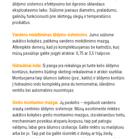
šildymo sistemos efektyvumo bei ilgesnio sklandaus
eksploatavimo laiko. Siūlome įvairaus diametro, pralaidumo,
galinčių funkcionuoti prie skirtingų slėgių ir temperatūros
produktus.
Vandens minkštinimas šildymo sistemoms
. Jums siūlome
aukštos kokybės, patikimą vandens minkštinimo mazgą.
Atkreipkite dėmesį, kad jis komplektuojamas be kartridžo, kurį
mūsų pasiūloje galite įsigyti atskirai: 0,75 ar 3,5 l talpose.
Hidrauliniai indai
. Ši įranga yra reikalinga jei turite kelis šildymo
kontūrus, kuriems būdingi skirtingi reikalavimai ir atskiri siurbliai.
Montuojama tarp šilumos šaltinio (pvz., katilo) ir šildymo kontūro.
Į hidraulinio indo komplektą įeina du termometrai, išleidimo
ventilis bei automatinis nuorintojas.
Greito montavimo mazgai
. Jų paskirtis – reguliuoti vandens
srautą centrinio šildymo sistemoje. Mūsų asortimente rinkitės
aukštos kokybės greito montavimo mazgus, išsiskiriančius tvirtu,
mechaniniam poveikiui atspariu korpusu, taip pat patogiu
valdymu, labai gera šilumos izoliacija. Galite rinktis su maišytuvu
arba be jo. Taip pat čia galite išsirinkti ir dviejų ar trijų žiedų