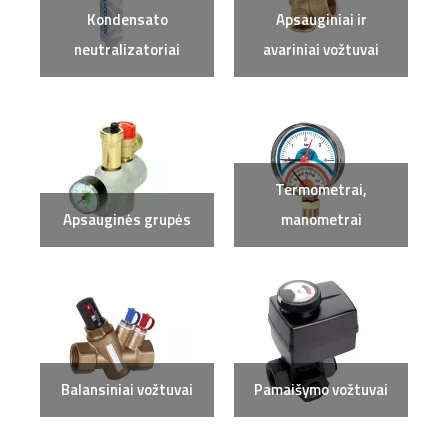
Kondensato
Apsauginiai ir
neutralizatoriai
avariniai vožtuvai
Termometrai,
Apsauginės grupės
manometrai
Balansiniai vožtuvai
Pamaišymo vožtuvai