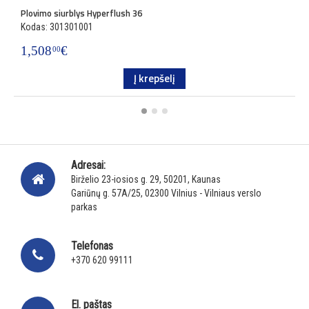
Plovimo siurblys Hyperflush 36
P
Kodas: 301301001
K
1,508
€
7
00
Į krepšelį
Adresai:
Birželio 23-iosios g. 29, 50201, Kaunas
Gariūnų g. 57A/25, 02300 Vilnius - Vilniaus verslo
parkas
Telefonas
+370 620 99111
El. paštas