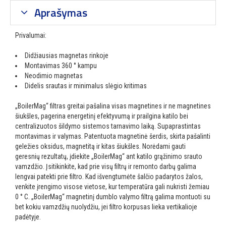
Aprašymas
Privalumai:
Didžiausias magnetas rinkoje
Montavimas 360 ° kampu
Neodimio magnetas
Didelis srautas ir minimalus slėgio kritimas
„BoilerMag“ filtras greitai pašalina visas magnetines ir ne magnetines
šiukšles, pagerina energetinį efektyvumą ir prailgina katilo bei
centralizuotos šildymo sistemos tarnavimo laiką. Supaprastintas
montavimas ir valymas. Patentuota magnetinė šerdis, skirta pašalinti
geležies oksidus, magnetitą ir kitas šiukšles. Norėdami gauti
geresnių rezultatų, įdiekite „BoilerMag“ ant katilo grąžinimo srauto
vamzdžio. Įsitikinkite, kad prie visų filtrų ir remonto darbų galima
lengvai patekti prie filtro. Kad išvengtumėte šalčio padarytos žalos,
venkite įrengimo visose vietose, kur temperatūra gali nukristi žemiau
0 ° C. „BoilerMag“ magnetinį dumblo valymo filtrą galima montuoti su
bet kokiu vamzdžių nuolydžiu, jei filtro korpusas lieka vertikalioje
padėtyje.