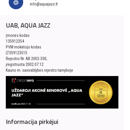
info@aquajazz.lt
UAB, AQUA JAZZ
Įmonės kodas
135912354
PVM mokėtojo kodas
LT359123515
Rejestro Nr. AB 2002-330,
įregistruota 2002.07.12
Kauno m. savivaldybės rejestro tarnyboje
Informacija pirkėjui