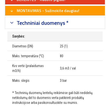
MONTAVIMAS - Sužinokite daugiau!
Techniniai duomenys *
Savybės:
Diametras (DN)
25 (1)
Maks. temperatūra (°C)
80
Kvs vertė (pralaidumas
3,6 m3 / val
m3/h)
Maks. slėgis
3 bar
* Techninių duomenų lentelių reikšmėse gali būti nedidelių
netikslumų dėl to duomenis verta patikrinti produktų
instrukcijose arba pasikonsultuokite su mumis.