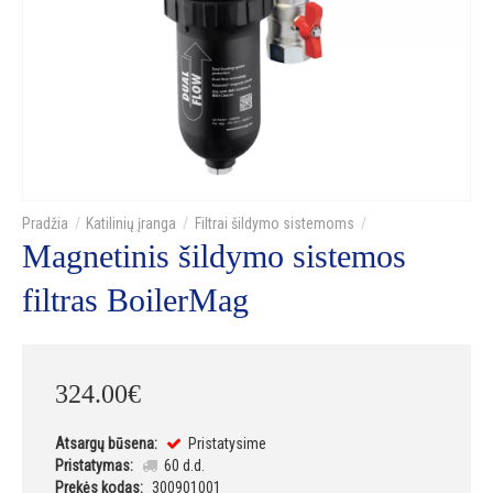
Katilinių įranga
Filtrai šildymo sistemoms
Magnetinis šildymo sistemos
filtras BoilerMag
324
.
00
€
Atsargų būsena:
Pristatysime
Pristatymas:
60 d.d.
Prekės kodas:
300901001