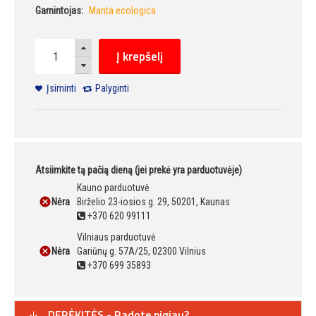
Gamintojas:
Manta ecologica
Į krepšelį
Įsiminti
Palyginti
Atsiimkite tą pačią dieną (jei prekė yra parduotuvėje)
Kauno parduotuvė
Nėra
Birželio 23-iosios g. 29, 50201, Kaunas
+370 620 99111
Vilniaus parduotuvė
Nėra
Gariūnų g. 57A/25, 02300 Vilnius
+370 699 35893
DERĖKITĖS - Radote pigiau?