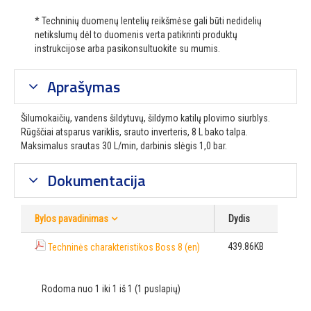
* Techninių duomenų lentelių reikšmėse gali būti nedidelių
netikslumų dėl to duomenis verta patikrinti produktų
instrukcijose arba pasikonsultuokite su mumis.
Aprašymas
Šilumokaičių, vandens šildytuvų, šildymo katilų plovimo siurblys.
Rūgščiai atsparus variklis, srauto inverteris, 8 L bako talpa.
Maksimalus srautas 30 L/min, darbinis slėgis 1,0 bar.
Dokumentacija
Bylos pavadinimas
Dydis
439.86KB
Techninės charakteristikos Boss 8 (en)
Rodoma nuo 1 iki 1 iš 1 (1 puslapių)