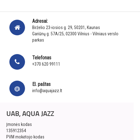
Adresai:
Birželio 23-iosios g. 29, 50201, Kaunas
Gariūnų g. 57A/25, 02300 Vilnius - Vilniaus verslo
parkas
Telefonas
+370 620 99111
El. paštas
info@aquajazz.lt
UAB, AQUA JAZZ
Įmonės kodas
135912354
PVM mokėtojo kodas