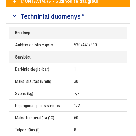
MONTAVIMAS - Sužinokite daugiau!
Techniniai duomenys *
Bendrieji:
Aukštis x plotis x gylis
530x440x330
Savybės:
Darbinis slėgis (bar)
1
Maks. srautas (l/min)
30
Svoris (kg)
7,7
Prijungimas prie sistemos
1/2
Maks. temperatūra (°C)
60
Talpos tūris (l)
8