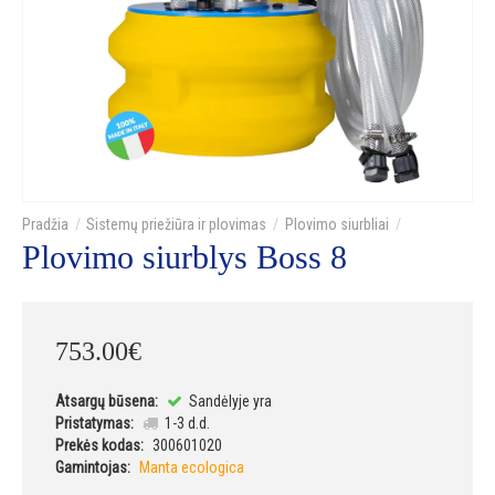
Sistemų priežiūra ir plovimas
Plovimo siurbliai
Plovimo siurblys Boss 8
753
.
00
€
Atsargų būsena:
Sandėlyje yra
Pristatymas:
1-3 d.d.
Prekės kodas:
300601020
Gamintojas:
Manta ecologica