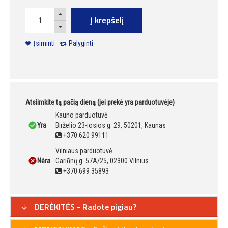
Į krepšelį
Įsiminti
Palyginti
Atsiimkite tą pačią dieną (jei prekė yra parduotuvėje)
Kauno parduotuvė
Yra
Birželio 23-iosios g. 29, 50201, Kaunas
+370 620 99111
Vilniaus parduotuvė
Nėra
Gariūnų g. 57A/25, 02300 Vilnius
+370 699 35893
DERĖKITĖS - Radote pigiau?