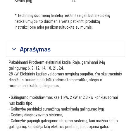
Svoris (kg)
24
* Techninių duomenų lentelių reikšmėse gali būti nedidelių
netikslumų dėl to duomenis verta patikrinti produktų
instrukcijose arba pasikonsultuokite su mumis.
Aprašymas
Pakabinami Protherm elektriniai katilai Raja, gaminami 8-ių
galingumų: 6, 9, 12, 14, 18, 21, 24,
28 kW. Elektrinis katilas valdomas mygtukų pagalba. Yra skaitmeninis
displėjus, kuriame gali būti rodoma temperatūra, slėgis ir
momentinis katilo galingumas.
- Galingumo moduliavimas kas 1 kW, 2 kW ar 2,3 kW - priklausomai
nuo katilo tipo.
- Galimybė pasirinkti sumažintą maksimalų galingumo lygį;
- Gedimų diagnozavimo sistema;
- Galimybė pajungti galingumo ribojimo sistemą, kuri mažina katilo
galingumą, kai didėja kitų elektros prietaisų naudojama galia;