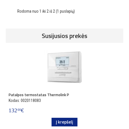
Rodoma nuo 1 iki 2 iš 2 (1 puslapių)
Susijusios prekės
Patalpos termostatas Thermolink P
P
Kodas: 0020118083
K
132
€
3
00
Į krepšelį