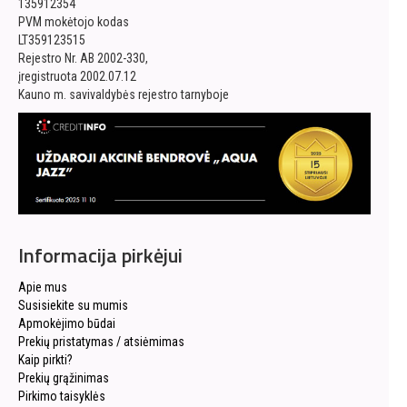
135912354
PVM mokėtojo kodas
LT359123515
Rejestro Nr. AB 2002-330,
įregistruota 2002.07.12
Kauno m. savivaldybės rejestro tarnyboje
Informacija pirkėjui
Apie mus
Susisiekite su mumis
Apmokėjimo būdai
Prekių pristatymas / atsiėmimas
Kaip pirkti?
Prekių grąžinimas
Pirkimo taisyklės