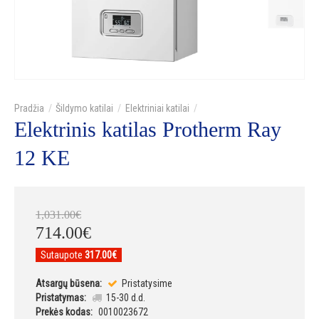
Šildymo katilai
Elektriniai katilai
Elektrinis katilas Protherm Ray
12 KE
1,031
.
00
€
714
.
00
€
Sutaupote
317.00€
Atsargų būsena:
Pristatysime
Pristatymas:
15-30 d.d.
Prekės kodas:
0010023672