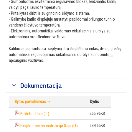
- Sumontuotas ekviterminio reguliavimo blokas, leidžiantis katilą
valdyti pagal lauko temperatūrą.
- Pritaikytas dirbti ir su grindinio šildymo sistema.
- Galimybė katilo displėjuje nustatyti papildomai prijungto tūrinio
vandens šildytuvo temperatūrą.
- Elektroninis, automatiškai valdomas cirkuliacinis siurblys su
automatiniu oro išleidimo vožtuvu.
Katiluose sumontuota: septynių litrų išsiplėtimo indas, dviejų greičių
automatiškai reguliuojamas cirkuliacinis siurblys su nuorintojų,
apsauginis vožtuvas.
Dokumentacija
Bylos pavadinimas
Dydis
265.96KB
Bukletas Raja (LT)
634.65KB
Eksploatacijos instrukcija Raja (LT)