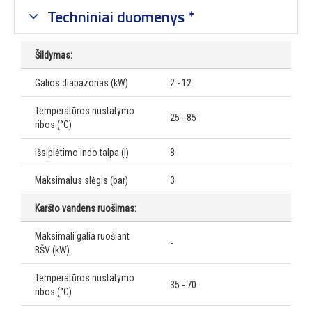
Techniniai duomenys *
Šildymas:
Galios diapazonas (kW)
2 - 12
Temperatūros nustatymo
25 - 85
ribos (°C)
Išsiplėtimo indo talpa (l)
8
Maksimalus slėgis (bar)
3
Karšto vandens ruošimas:
Maksimali galia ruošiant
-
BŠV (kW)
Temperatūros nustatymo
35 - 70
ribos (°C)