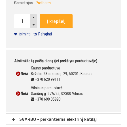
Gamintojas:
Protherm
Į krepšelį
Įsiminti
Palyginti
Atsiimkite tą pačią dieną (jei prekė yra parduotuvėje)
Kauno parduotuvė
Nėra
Birželio 23-iosios g. 29, 50201, Kaunas
+370 620 99111
Vilniaus parduotuvė
Nėra
Gariūnų g. 57A/25, 02300 Vilnius
+370 699 35893
SVARBU - perkantiems elektrinį katilą!