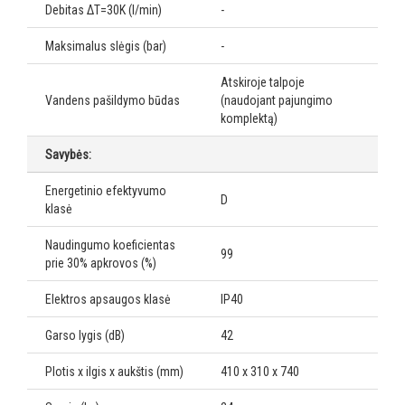
Debitas ΔT=30K (l/min)
-
Maksimalus slėgis (bar)
-
Atskiroje talpoje
Vandens pašildymo būdas
(naudojant pajungimo
komplektą)
Savybės:
Energetinio efektyvumo
D
klasė
Naudingumo koeficientas
99
prie 30% apkrovos (%)
Elektros apsaugos klasė
IP40
Garso lygis (dB)
42
Plotis x ilgis x aukštis (mm)
410 x 310 x 740