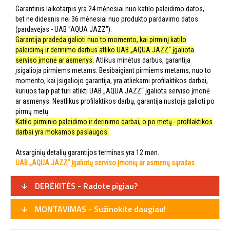
Garantinis laikotarpis yra 24 mėnesiai nuo katilo paleidimo datos,
bet ne didesnis nei 36 mėnesiai nuo produkto pardavimo datos
(pardavėjas - UAB "AQUA JAZZ").
Garantija pradeda galioti nuo to momento, kai pirminį katilo
paleidimą ir derinimo darbus atliko UAB „AQUA JAZZ“ įgaliota
serviso įmonė ar asmenys.
Atlikus minėtus darbus, garantija
įsigalioja pirmiems metams. Besibaigiant pirmiems metams, nuo to
momento, kai įsigaliojo garantija, yra atliekami profilaktikos darbai,
kuriuos taip pat turi atlikti UAB „AQUA JAZZ“ įgaliota serviso įmonė
ar asmenys. Neatlikus profilaktikos darbų, garantija nustoja galioti po
pirmų metų.
Katilo pirminio paleidimo ir derinimo darbai, o po metų - profilaktikos
darbai yra mokamos paslaugos.
Atsarginių detalių garantijos terminas yra 12 mėn.
UAB „AQUA JAZZ“ įgaliotų serviso įmonių ar asmenų sąrašas
.
DERĖKITĖS - Radote pigiau?
MONTAVIMAS - Sužinokite daugiau!