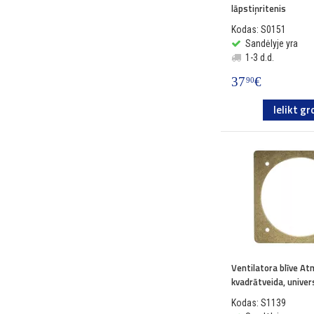
lāpstiņritenis
Kodas: S0151
Sandėlyje yra
1-3 d.d.
37
€
90
Ielikt gr
Ventilatora blīve A
kvadrātveida, univer
Kodas: S1139