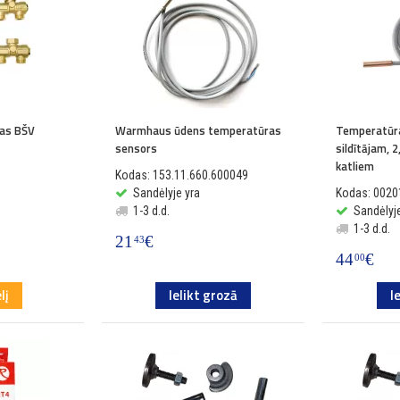
as BŠV
Warmhaus ūdens temperatūras
Temperatūr
sensors
sildītājam, 
katliem
Kodas: 153.11.660.600049
Sandėlyje yra
Kodas: 002
1-3 d.d.
Sandėlyje
1-3 d.d.
21
€
43
44
€
00
lį
Ielikt grozā
I