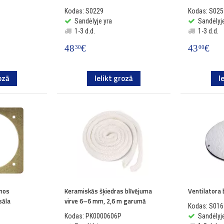
Kodas: S0229
Kodas: S025
Sandėlyje yra
Sandėlyje
1-3 d.d.
1-3 d.d.
48
€
43
€
30
00
ozā
Ielikt grozā
I
tmos
Keramiskās šķiedras blīvējuma
Ventilatora 
sāla
virve 6–6 mm, 2,6 m garumā
Kodas: S016
Kodas: PK0000606P
Sandėlyje