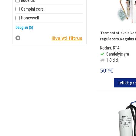
Buderus
Termometri, manometri...
Campini corel
Blīvēšanas materiāli
Honeywell
Rokturi
Regulus
Daugiau (5)
Termostatiskais kat
Citi
Resideo Braukmann
regulators Regulus
Teknix Engineering
Kodas: RT4
Temac
Sandėlyje yra
1-3 d.d.
Warmhaus
50
€
00
Ielikt gr