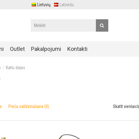
Lietuvių
Latviešu
mi
Outlet
Pakalpojumi
Kontakti
i
Katlu daļas
s
s
Preču salīdzināšana (0)
Skatīt vienlaicī