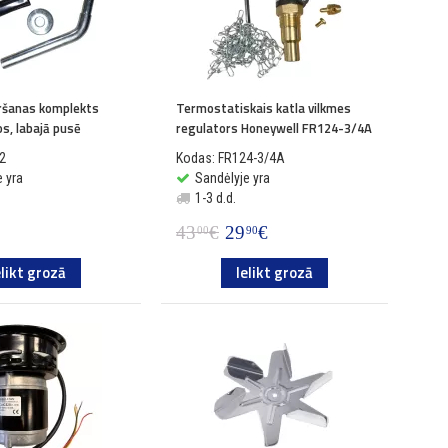
ēršanas komplekts
Termostatiskais katla vilkmes
s, labajā pusē
regulators Honeywell FR124-3/4A
2
Kodas: FR124-3/4A
 yra
Sandėlyje yra
1-3 d.d.
43
€
29
€
00
90
elikt grozā
Ielikt grozā