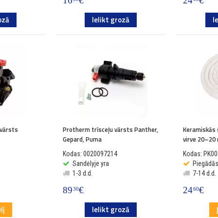
16
€
24
€
ozā
Ielikt grozā
I
 vārsts
Protherm trīsceļu vārsts Panther,
Keramiskās 
Gepard, Puma
virve 20–20
Kodas: 0020097214
Kodas: PK0
Sandėlyje yra
Piegādā
1-3 d.d.
7-14 d.d.
89
€
24
€
30
60
lį
Ielikt grozā