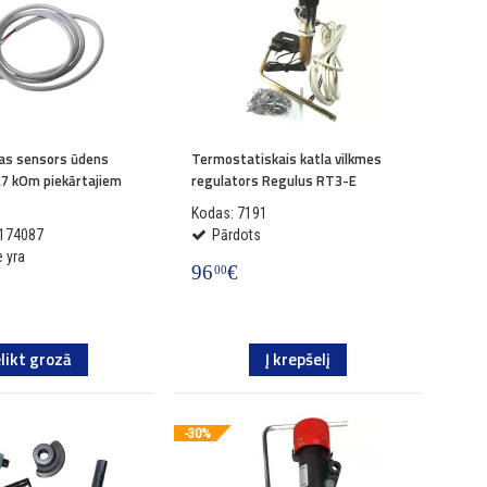
as sensors ūdens
Termostatiskais katla vilkmes
2,7 kOm piekārtajiem
regulators Regulus RT3-E
Kodas: 7191
0174087
Pārdots
 yra
96
€
00
elikt grozā
Į krepšelį
-30%