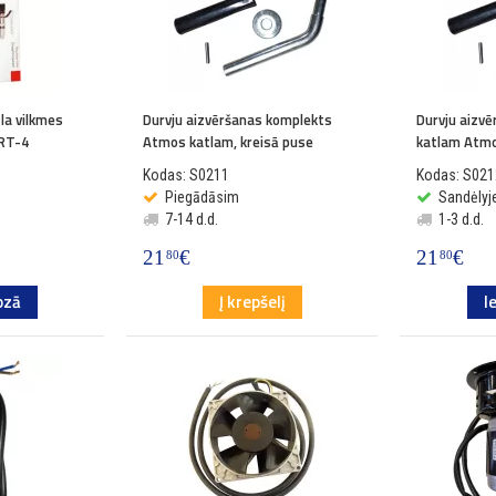
la vilkmes
Durvju aizvēršanas komplekts
Durvju aizv
 RT-4
Atmos katlam, kreisā puse
katlam Atmo
Kodas: S0211
Kodas: S021
Piegādāsim
Sandėlyje
7-14 d.d.
1-3 d.d.
21
€
21
€
80
80
ozā
Į krepšelį
I