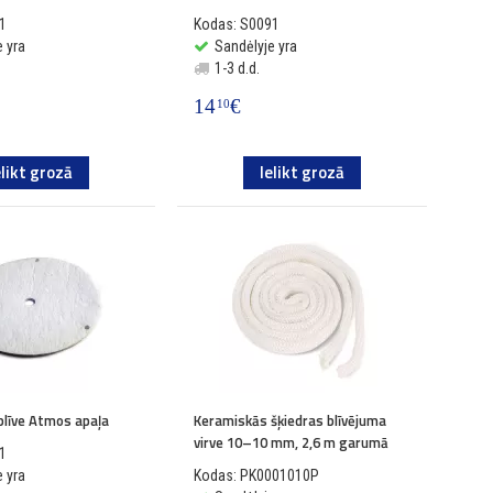
1
Kodas: S0091
 yra
Sandėlyje yra
1-3 d.d.
14
€
10
elikt grozā
Ielikt grozā
blīve Atmos apaļa
Keramiskās šķiedras blīvējuma
virve 10–10 mm, 2,6 m garumā
1
 yra
Kodas: PK0001010P