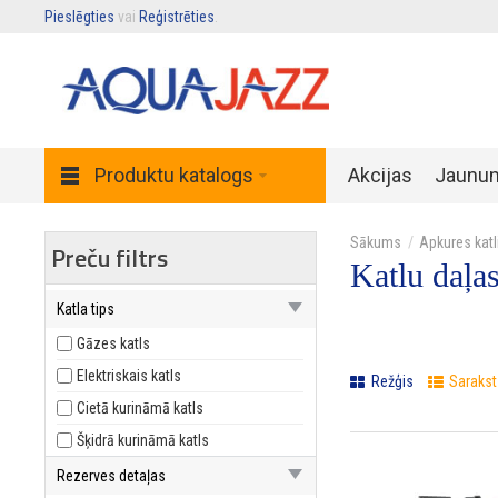
Pieslēgties
vai
Reģistrēties
.
Produktu katalogs
Akcijas
Jaunu
Apkures katl
Preču filtrs
Katlu daļa
Katla tips
Gāzes katls
Elektriskais katls
Režģis
Sarakst
Cietā kurināmā katls
Šķidrā kurināmā katls
Rezerves detaļas