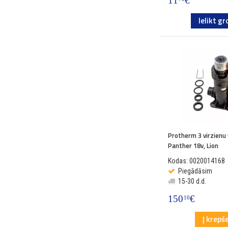
11
€
Ielikt gr
Protherm 3 virzienu
Panther 18v, Lion
Kodas: 0020014168
Piegādāsim
15-30 d.d.
150
€
10
Į krepše