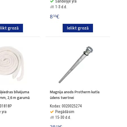
Sandėlyje yra
1-3 d.d.
8
€
50
elikt grozā
Ielikt grozā
šķiedras blīvējuma
Magnija anods Protherm katla
 mm, 2,6 m garumā
ūdens tvertnei
001818P
Kodas: 0020025274
 yra
Piegādāsim
15-30 d.d.
19