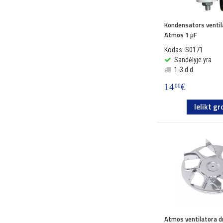
Kondensators venti
Atmos 1 µF
Kodas: S0171
Sandėlyje yra
1-3 d.d.
14
€
00
Ielikt gr
Atmos ventilatora 