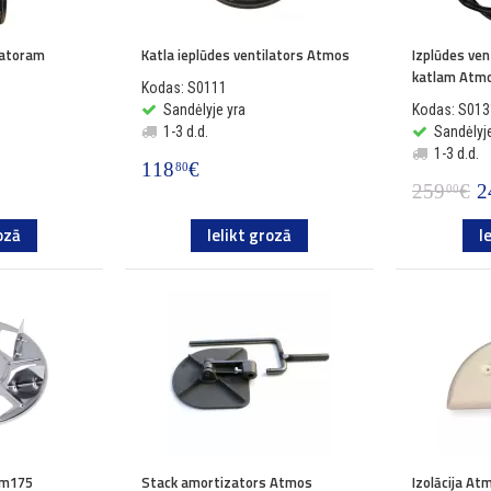
latoram
Katla ieplūdes ventilators Atmos
Izplūdes ven
katlam Atm
Kodas: S0111
Sandėlyje yra
Kodas: S013
1-3 d.d.
Sandėlyje
1-3 d.d.
118
€
80
259
€
2
00
ozā
Ielikt grozā
I
dm175
Stack amortizators Atmos
Izolācija At