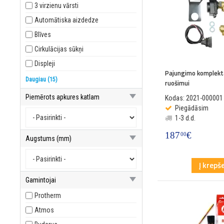
3 virzienu vārsti
Automātiska aizdedze
Blīves
Cirkulācijas sūkņi
Displeji
Pajungimo komplekt
Drošības vārsti
Daugiau (15)
ruošimui
Elektrodi
Piemērots apkures katlam
Kodas: 2021-000001
Fani
Piegādāsim
1-3 d.d.
Gāzes vārsti
187
€
00
Izplešanās trauki
Augstums (mm)
Releji
Į krepše
Sensori, sensori
Siltummaiņi
Gamintojai
Vadības paneļi
Protherm
Zobrati
Atmos
Termostati