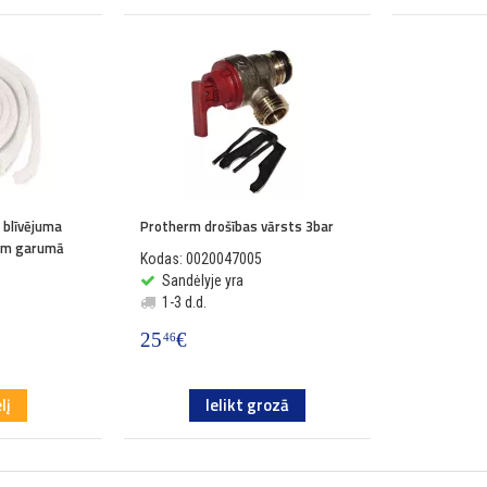
 blīvējuma
Protherm drošības vārsts 3bar
6 m garumā
Kodas: 0020047005
Sandėlyje yra
1-3 d.d.
25
€
46
lį
Ielikt grozā