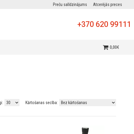
Preču salīdzinājums
Atcerējās preces
+370 620 99111
0
,
00
€
gi:
Kārtošanas secība: