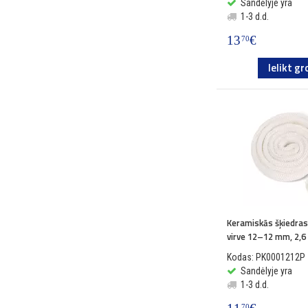
Sandėlyje yra
1-3 d.d.
13
€
70
Ielikt gr
Keramiskās šķiedras
virve 12–12 mm, 2,
Kodas: PK0001212P
Sandėlyje yra
1-3 d.d.
70