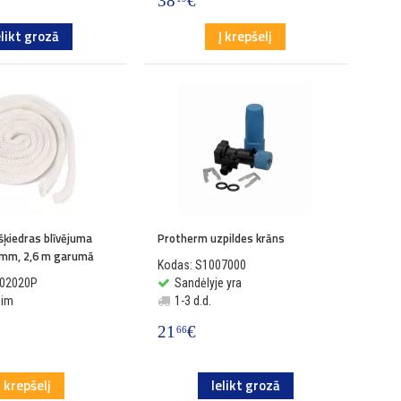
38
€
elikt grozā
Į krepšelį
šķiedras blīvējuma
Protherm uzpildes krāns
 mm, 2,6 m garumā
Kodas: S1007000
002020P
Sandėlyje yra
sim
1-3 d.d.
21
€
66
Į krepšelį
Ielikt grozā