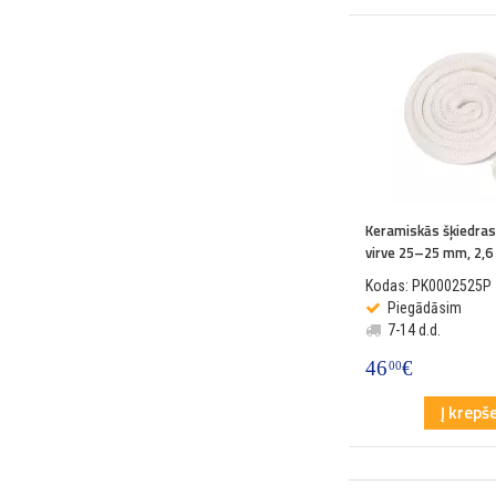
Keramiskās šķiedras
virve 25–25 mm, 2,
Kodas: PK0002525P
Piegādāsim
7-14 d.d.
46
€
00
Į krepše