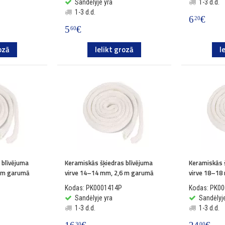
Sandėlyje yra
1-3 d.d.
1-3 d.d.
6
€
20
5
€
60
ozā
Ielikt grozā
I
 blīvējuma
Keramiskās šķiedras blīvējuma
Keramiskās 
6 m garumā
virve 14–14 mm, 2,6 m garumā
virve 18–18
Kodas: PK0001414P
Kodas: PK0
Sandėlyje yra
Sandėlyje
1-3 d.d.
1-3 d.d.
30
00