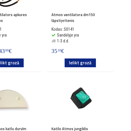
tilators apkures
Atmos ventilatora dm150
os
lāpstiņritenis
1
Kodas: S0141
 yra
Sandėlyje yra
1-3 d.d.
43
€
35
€
00
10
elikt grozā
Ielikt grozā
mos katlu durvīm
Katilo Atmos jungiklis