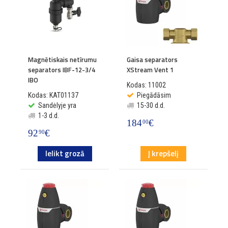
Magnētiskais netīrumu
Gaisa separators
separators IBF-12-3/4
XStream Vent 1
IBO
Kodas: 11002
Kodas: KAT01137
Piegādāsim
Sandėlyje yra
15-30 d.d.
1-3 d.d.
184
€
00
92
€
90
Ielikt grozā
Į krepšelį