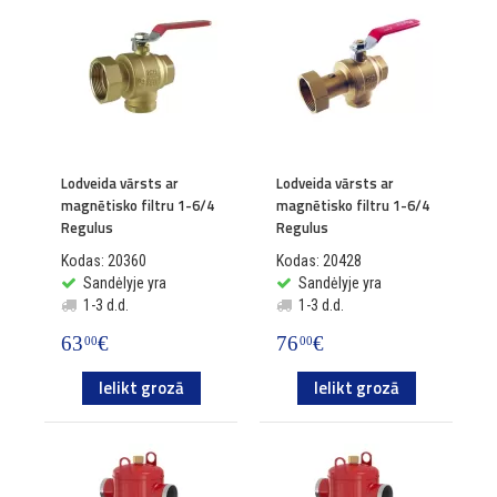
Lodveida vārsts ar
Lodveida vārsts ar
magnētisko filtru 1-6/4
magnētisko filtru 1-6/4
Regulus
Regulus
Kodas: 20360
Kodas: 20428
Sandėlyje yra
Sandėlyje yra
1-3 d.d.
1-3 d.d.
63
€
76
€
00
00
Ielikt grozā
Ielikt grozā