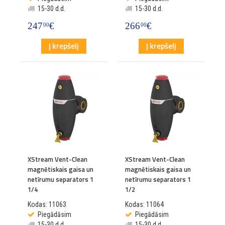
15-30 d.d.
15-30 d.d.
247
€
266
€
00
00
Į krepšelį
Į krepšelį
XStream Vent-Clean
XStream Vent-Clean
magnētiskais gaisa un
magnētiskais gaisa un
netīrumu separators 1
netīrumu separators 1
1/4
1/2
Kodas: 11063
Kodas: 11064
Piegādāsim
Piegādāsim
15-30 d.d.
15-30 d.d.