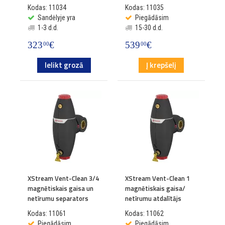
Kodas: 11034
Kodas: 11035
Sandėlyje yra
Piegādāsim
1-3 d.d.
15-30 d.d.
323
€
539
€
00
00
Ielikt grozā
Į krepšelį
XStream Vent-Clean 3/4
XStream Vent-Clean 1
magnētiskais gaisa un
magnētiskais gaisa/
netīrumu separators
netīrumu atdalītājs
Kodas: 11061
Kodas: 11062
Piegādāsim
Piegādāsim