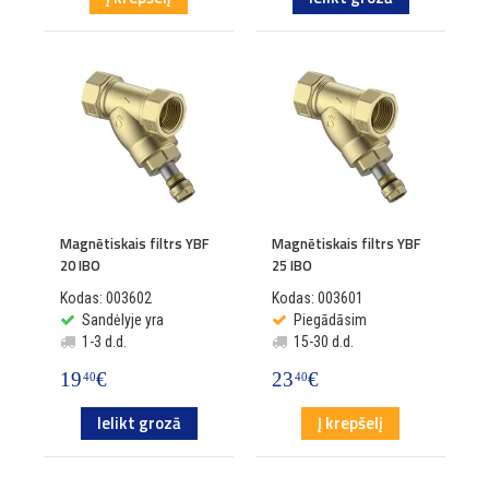
Magnētiskais filtrs YBF
Magnētiskais filtrs YBF
20 IBO
25 IBO
Kodas: 003602
Kodas: 003601
Sandėlyje yra
Piegādāsim
1-3 d.d.
15-30 d.d.
19
€
23
€
40
40
Ielikt grozā
Į krepšelį