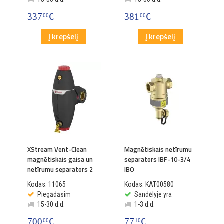
337
€
381
€
00
00
Į krepšelį
Į krepšelį
XStream Vent-Clean
Magnētiskais netīrumu
magnētiskais gaisa un
separators IBF-10-3/4
netīrumu separators 2
IBO
Kodas: 11065
Kodas: KAT00580
Piegādāsim
Sandėlyje yra
15-30 d.d.
1-3 d.d.
700
€
77
€
00
10