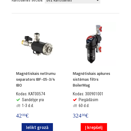
Kārtošanas secība:
Magnētiskais netīrumu
Magnētiskais apkures
separators IBF-05-3/4
sistēmas filtrs
IBO
BoilerMag
Kodas: KAT00574
Kodas: 300901001
Sandėlyje yra
Piegādāsim
1-3 d.d.
60 d.d.
42
€
324
€
00
00
Ielikt grozā
Į krepšelį