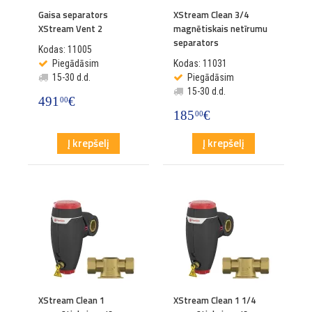
Gaisa separators
XStream Clean 3/4
XStream Vent 2
magnētiskais netīrumu
separators
Kodas: 11005
Piegādāsim
Kodas: 11031
15-30 d.d.
Piegādāsim
15-30 d.d.
491
€
00
185
€
00
Į krepšelį
Į krepšelį
XStream Clean 1
XStream Clean 1 1/4