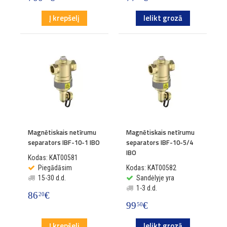
Į krepšelį
Ielikt grozā
Magnētiskais netīrumu
Magnētiskais netīrumu
separators IBF-10-1 IBO
separators IBF-10-5/4
IBO
Kodas: KAT00581
Piegādāsim
Kodas: KAT00582
15-30 d.d.
Sandėlyje yra
1-3 d.d.
86
€
20
99
€
50
Į krepšelį
Ielikt grozā