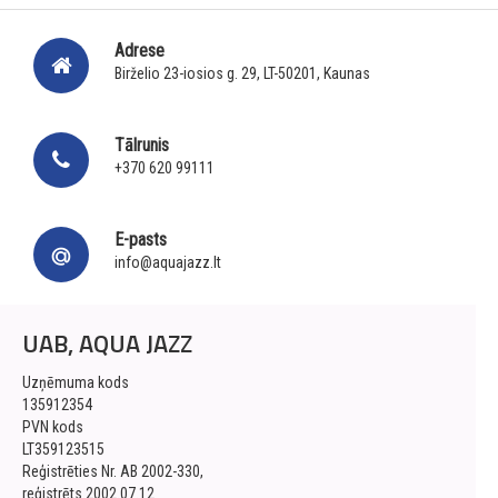
Adrese
Birželio 23-iosios g. 29, LT-50201, Kaunas
Tālrunis
+370 620 99111
E-pasts
info@aquajazz.lt
UAB, AQUA JAZZ
Uzņēmuma kods
135912354
PVN kods
LT359123515
Reģistrēties Nr. AB 2002-330,
reģistrēts 2002.07.12