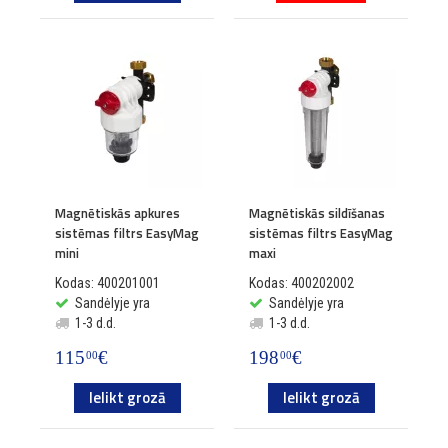
Magnētiskās apkures
Magnētiskās sildīšanas
sistēmas filtrs EasyMag
sistēmas filtrs EasyMag
mini
maxi
Kodas: 400201001
Kodas: 400202002
Sandėlyje yra
Sandėlyje yra
1-3 d.d.
1-3 d.d.
115
€
198
€
00
00
Ielikt grozā
Ielikt grozā