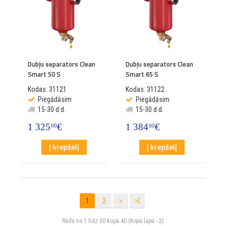
Dubļu separators Clean
Dubļu separators Clean
Smart 50 S
Smart 65 S
Kodas: 31121
Kodas: 31122
Piegādāsim
Piegādāsim
15-30 d.d.
15-30 d.d.
1 325
€
1 384
€
00
00
Į krepšelį
Į krepšelį
1
2
>
>|
Rāda no 1 līdz 30 kopā 40 (Kopā lapu - 2)