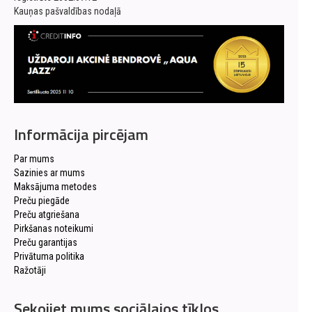
Kauņas pašvaldības nodaļā
Informācija pircējam
Par mums
Sazinies ar mums
Maksājuma metodes
Preču piegāde
Preču atgriešana
Pirkšanas noteikumi
Preču garantijas
Privātuma politika
Ražotāji
Sekojiet mums sociālajos tīklos