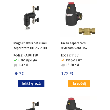
Magnētiskais netīrumu
Gaisa separators
separators IBF-12-1 IBO
XStream Vent 3/4
Kodas: KAT01138
Kodas: 11001
Sandėlyje yra
Piegādāsim
1-3 d.d.
15-30 d.d.
96
€
172
€
30
00
Ielikt grozā
Į krepšelį