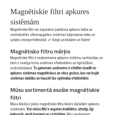
Magnētiskie filtri apkures
sistēmām
Magnētiskie filtri vai separatori paildzina apkures katla un
centralizētās siltumapgādes sistēmas kalpošanas laiku un
uzlabo energoefektivitāti. ✔ Viegli uzstādāmi un tīrāmi!
Magnētisko filtru mērķis
Magnētiskie filtri ir neatņemama apkures sistēmu sastāvdaļa, un
tiem ir svarīga loma sistēmas efektivitātes un ilgmūžības
nodrošināšanā.
To galvenais uzdevums ir efektīvi izvadīt no
apkures sistēmas magnētiskos un citus gružus, kas var bojāt
sistēmas darbību un traucēt tās optimālai efektivitātei
.
Mūsu sortimentā esošie magnētiskie
filtri
Mūsu klāstā ir plašs magnētisko filtru klāsts dažādām apkures
sistēmām.
Visi mūsu filtri ir augstas kvalitātes, izturīgi, ilgi
kalpojoši, viegli kopjami un uzstādāmi
. Mēs piedāvājam