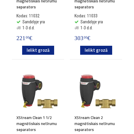
magnētiskais netīrumu
magnētiskais netīrumu
separators
separators
Kodas: 11032
Kodas: 11033
Sandėlyje yra
Sandėlyje yra
1-3 d.d.
1-3 d.d.
221
€
303
€
00
00
Ielikt grozā
Ielikt grozā
XStream Clean 1 1/2
XStream Clean 2
magnētiskais netīrumu
magnētiskais netīrumu
separators
separators