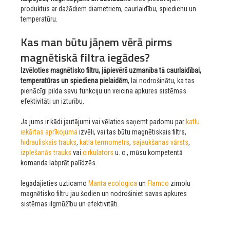
produktus ar dažādiem diametriem, caurlaidību, spiedienu un
temperatūru.
Kas man būtu jāņem vērā pirms
magnētiskā filtra iegādes?
Izvēloties magnētisko filtru, jāpievērš uzmanība tā caurlaidībai,
temperatūras un spiediena pielaidēm
, lai nodrošinātu, ka tas
pienācīgi pilda savu funkciju un veicina apkures sistēmas
efektivitāti un izturību.
Ja jums ir kādi jautājumi vai vēlaties saņemt padomu par
katlu
iekārtas aprīkojuma
izvēli, vai tas būtu magnētiskais filtrs,
hidrauliskais trauks
,
katla termometrs
,
sajaukšanas vārsts
,
izplešanās trauks
vai
cirkulators
u. c., mūsu kompetentā
komanda labprāt palīdzēs.
Iegādājieties uzticamo
Manta ecologica
un
Flamco
zīmolu
magnētisko filtru jau šodien un nodrošiniet savas apkures
sistēmas ilgmūžību un efektivitāti.