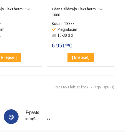
tājs FlexTherm LS-E
Ūdens sildītājs FlexTherm LS-E
1000
2
Kodas: 18333
sim
Piegādāsim
.
15-30 d.d.
6 951
€
00
Į krepšelį
Į krepšelį
Rāda no 1 līdz 12 kopā 12 (Kopā lapu - 1)
E-pasts
info@aquajazz.lt