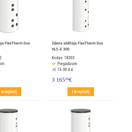
tājs FlexTherm Duo
Ūdens sildītājs FlexTherm Duo
HLS-E 300
2
Kodas: 18303
sim
Piegādāsim
.
15-30 d.d.
3 165
€
00
Į krepšelį
Į krepšelį