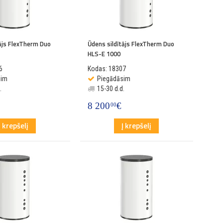
tājs FlexTherm Duo
Ūdens sildītājs FlexTherm Duo
HLS-E 1000
6
Kodas: 18307
sim
Piegādāsim
.
15-30 d.d.
8 200
€
00
Į krepšelį
Į krepšelį