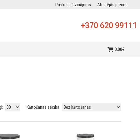
Preču salīdzinājums
Atcerējās preces
+370 620 99111
0
,
00
€
gi:
Kārtošanas secība: