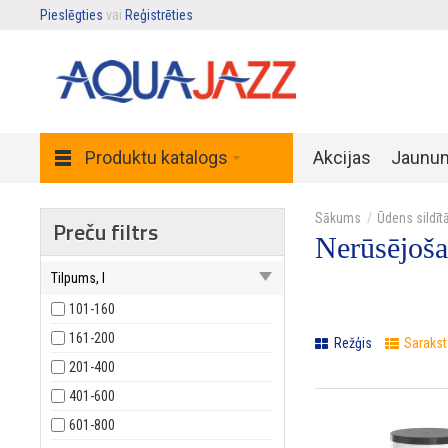
Pieslēgties
vai
Reģistrēties
.
Produktu katalogs
Akcijas
Jaunu
Ūdens sildītā
Preču filtrs
Nerūsējoša
Tilpums, l
101-160
161-200
Režģis
Sarakst
201-400
401-600
601-800