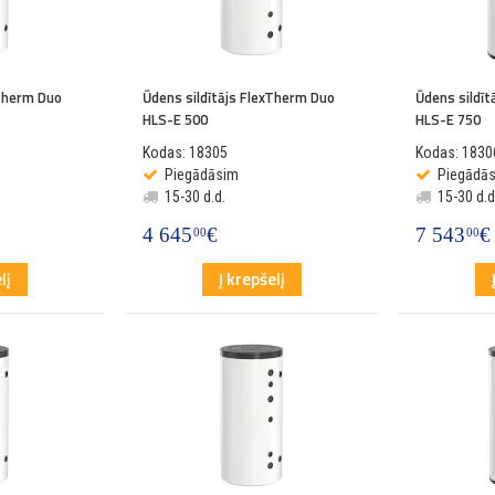
xTherm Duo
Ūdens sildītājs FlexTherm Duo
Ūdens sildī
HLS-E 500
HLS-E 750
Kodas: 18305
Kodas: 1830
Piegādāsim
Piegādā
15-30 d.d.
15-30 d.d
4 645
€
7 543
€
00
00
lį
Į krepšelį