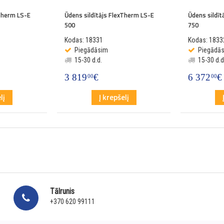
xTherm LS-E
Ūdens sildītājs FlexTherm LS-E
Ūdens sildī
500
750
Kodas: 18331
Kodas: 1833
Piegādāsim
Piegādā
15-30 d.d.
15-30 d.d
3 819
€
6 372
€
00
00
lį
Į krepšelį
Tālrunis
+370 620 99111