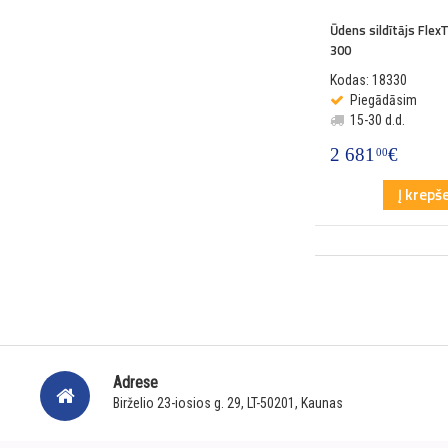
Ūdens sildītājs Fle
300
Kodas: 18330
Piegādāsim
15-30 d.d.
2 681
€
00
Į krepše
Adrese
Birželio 23-iosios g. 29, LT-50201, Kaunas