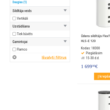
801-1000
Daugiau (1)
Sildītāja veids
Vertikāli
Uzstādīšana
Tiek būvēts
Ūdens sildītājs Fle
HLS-E 120
Gamintojai
Kodas: 18300
Flamco
Piegādāsim
15-30 d.d.
1 699
€
00
Į krepše