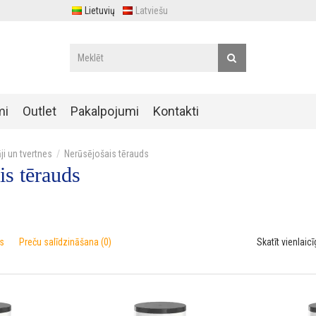
Lietuvių
Latviešu
mi
Outlet
Pakalpojumi
Kontakti
ji un tvertnes
Nerūsējošais tērauds
is tērauds
s
Preču salīdzināšana (0)
Skatīt vienlaicī