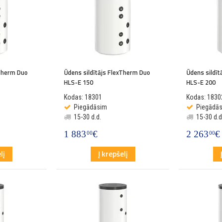
xTherm Duo
Ūdens sildītājs FlexTherm Duo
Ūdens sildī
HLS-E 150
HLS-E 200
Kodas: 18301
Kodas: 1830
Piegādāsim
Piegādā
15-30 d.d.
15-30 d.d
1 883
€
2 263
€
00
00
lį
Į krepšelį