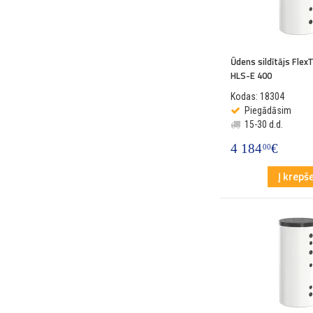
Ūdens sildītājs Fle
HLS-E 400
Kodas: 18304
Piegādāsim
15-30 d.d.
4 184
€
00
Į krepše