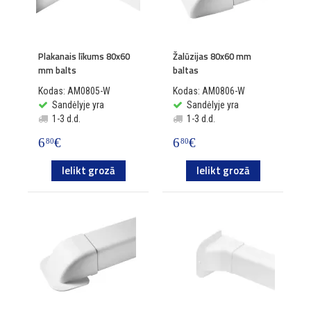
Plakanais līkums 80x60
Žalūzijas 80x60 mm
mm balts
baltas
Kodas: AM0805-W
Kodas: AM0806-W
Sandėlyje yra
Sandėlyje yra
1-3 d.d.
1-3 d.d.
6
€
6
€
80
80
Ielikt grozā
Ielikt grozā