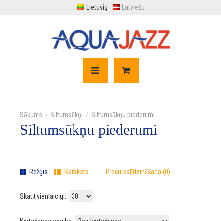
Lietuvių
Latviešu
Siltumsūkņi
Siltumsūkņu piederumi
Siltumsūkņu piederumi
Režģis
Saraksts
Preču salīdzināšana (0)
Skatīt vienlaicīgi: