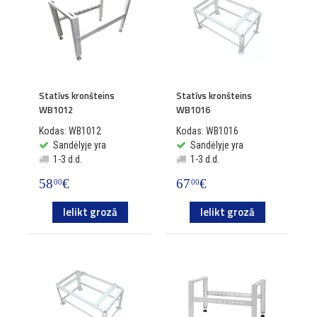
Statīvs kronšteins
Statīvs kronšteins
WB1012
WB1016
Kodas: WB1012
Kodas: WB1016
Sandėlyje yra
Sandėlyje yra
1-3 d.d.
1-3 d.d.
58
€
67
€
00
00
Ielikt grozā
Ielikt grozā