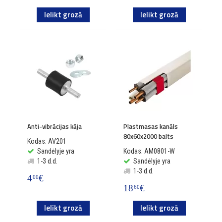
Ielikt grozā
Ielikt grozā
Anti-vibrācijas kāja
Plastmasas kanāls
80x60x2000 balts
Kodas: AV201
Sandėlyje yra
Kodas: AM0801-W
1-3 d.d.
Sandėlyje yra
1-3 d.d.
4
€
00
18
€
60
Ielikt grozā
Ielikt grozā