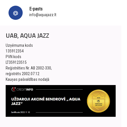
E-pasts
info@aquajazz.lt
UAB, AQUA JAZZ
Uzņēmuma kods
135912354
PVN kods
LT359123515
Reģistrēties Nr. AB 2002-330,
reģistrēts 2002.07.12
Kauņas pašvaldības nodaļā