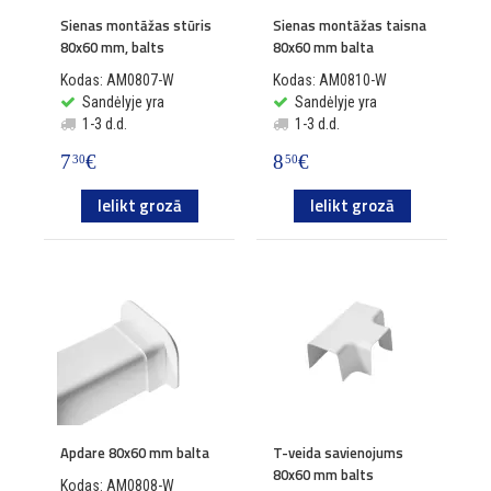
Sienas montāžas stūris
Sienas montāžas taisna
80x60 mm, balts
80x60 mm balta
Kodas: AM0807-W
Kodas: AM0810-W
Sandėlyje yra
Sandėlyje yra
1-3 d.d.
1-3 d.d.
7
€
8
€
30
50
Ielikt grozā
Ielikt grozā
Apdare 80x60 mm balta
T-veida savienojums
80x60 mm balts
Kodas: AM0808-W