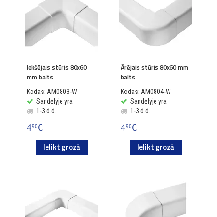
Iekšējais stūris 80x60
Ārējais stūris 80x60 mm
mm balts
balts
Kodas: AM0803-W
Kodas: AM0804-W
Sandėlyje yra
Sandėlyje yra
1-3 d.d.
1-3 d.d.
4
€
4
€
90
90
Ielikt grozā
Ielikt grozā