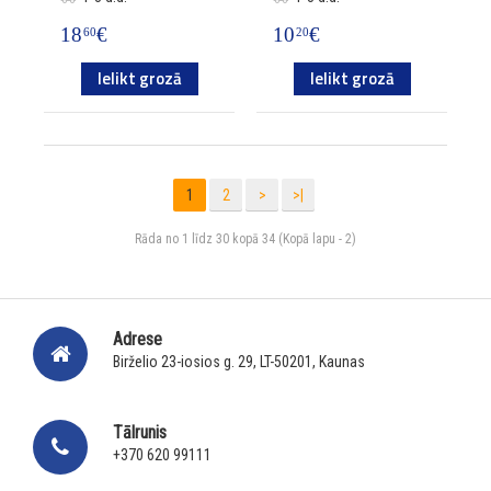
18
€
10
€
60
20
Ielikt grozā
Ielikt grozā
1
2
>
>|
Rāda no 1 līdz 30 kopā 34 (Kopā lapu - 2)
Adrese
Birželio 23-iosios g. 29, LT-50201, Kaunas
Tālrunis
+370 620 99111