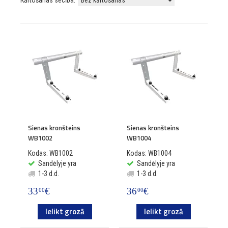
Kārtošanas secība:
Sienas kronšteins
Sienas kronšteins
WB1002
WB1004
Kodas: WB1002
Kodas: WB1004
Sandėlyje yra
Sandėlyje yra
1-3 d.d.
1-3 d.d.
33
€
36
€
00
00
Ielikt grozā
Ielikt grozā