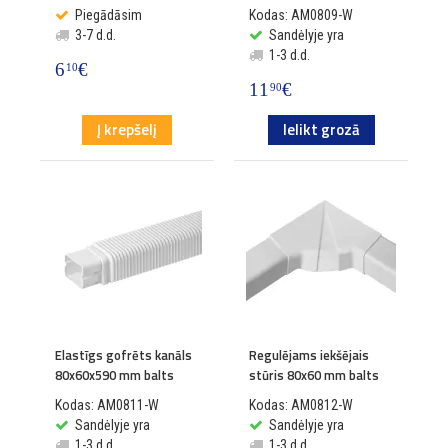
Piegādāsim
Kodas: AM0809-W
3-7 d.d.
Sandėlyje yra
1-3 d.d.
6
€
10
11
€
90
Į krepšelį
Ielikt grozā
Elastīgs gofrēts kanāls
Regulējams iekšējais
80x60x590 mm balts
stūris 80x60 mm balts
Kodas: AM0811-W
Kodas: AM0812-W
Sandėlyje yra
Sandėlyje yra
1-3 d.d.
1-3 d.d.