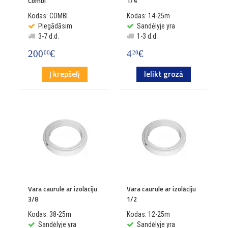
Combi
1/4
Kodas: COMBI
Kodas: 14-25m
Piegādāsim
Sandėlyje yra
3-7 d.d.
1-3 d.d.
200
€
4
€
00
20
Į krepšelį
Ielikt grozā
Vara caurule ar izolāciju
Vara caurule ar izolāciju
3/8
1/2
Kodas: 38-25m
Kodas: 12-25m
Sandėlyje yra
Sandėlyje yra