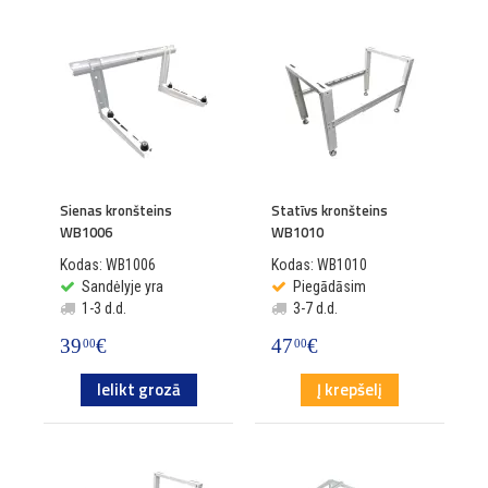
Sienas kronšteins
Statīvs kronšteins
WB1006
WB1010
Kodas: WB1006
Kodas: WB1010
Sandėlyje yra
Piegādāsim
1-3 d.d.
3-7 d.d.
39
€
47
€
00
00
Ielikt grozā
Į krepšelį