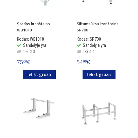
Statīvs kronšteins
Siltumsūkņa kronšteins
WB1018
SP700
Kodas: WB1018
Kodas: SP700
Sandėlyje yra
Sandėlyje yra
1-3 d.d.
1-3 d.d.
75
€
54
€
00
00
Ielikt grozā
Ielikt grozā