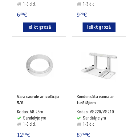
1-3 d.d.
1-3 d.d.
6
€
9
€
50
20
Ielikt grozā
Ielikt grozā
Vara caurule ar izolāciju
Kondensāta vanna ar
5/8
turētājiem
Kodas: 58-25m
Kodas: VS220/VS210
Sandėlyje yra
Sandėlyje yra
1-3 d.d.
1-3 d.d.
12
€
87
€
60
60