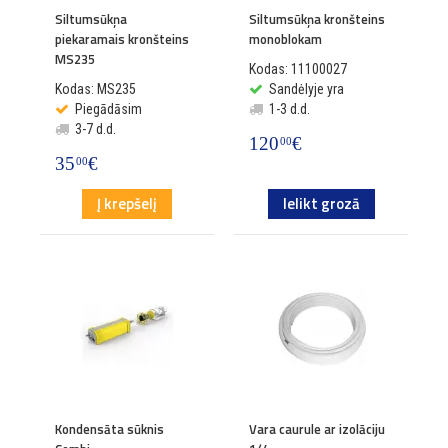
Siltumsūkņa
Siltumsūkņa kronšteins
piekaramais kronšteins
monoblokam
MS235
Kodas: 11100027
Kodas: MS235
Sandėlyje yra
Piegādāsim
1-3 d.d.
3-7 d.d.
120
€
00
35
€
00
Į krepšelį
Ielikt grozā
Kondensāta sūknis
Vara caurule ar izolāciju