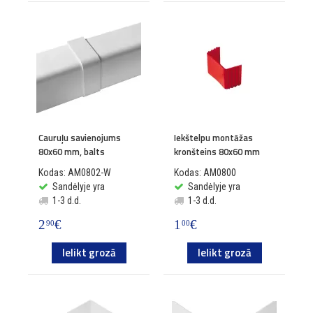
Cauruļu savienojums
Iekštelpu montāžas
80x60 mm, balts
kronšteins 80x60 mm
Kodas: AM0802-W
Kodas: AM0800
Sandėlyje yra
Sandėlyje yra
1-3 d.d.
1-3 d.d.
2
€
1
€
90
00
Ielikt grozā
Ielikt grozā