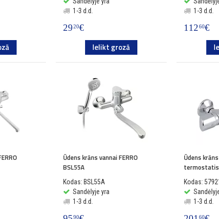
Sandėlyje yra
Sandėlyje
1-3 d.d.
1-3 d.d.
29
€
112
€
20
60
ozā
Ielikt grozā
I
 FERRO
Ūdens krāns vannai FERRO
Ūdens krāns
BSL55A
termostatis
Kodas: BSL55A
Kodas: 5792
Sandėlyje yra
Sandėlyje
1-3 d.d.
1-3 d.d.
95
€
201
€
90
60