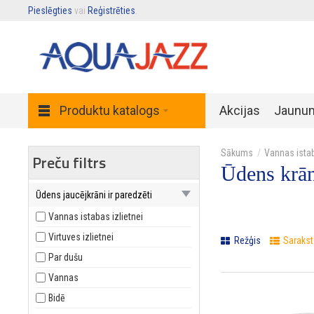
Pieslēgties
vai
Reģistrēties
.
Produktu katalogs
Akcijas
Jaunu
Vannas ista
Preču filtrs
Ūdens krān
Ūdens jaucējkrāni ir paredzēti
Vannas istabas izlietnei
Virtuves izlietnei
Režģis
Sarakst
Par dušu
Vannas
Bidē