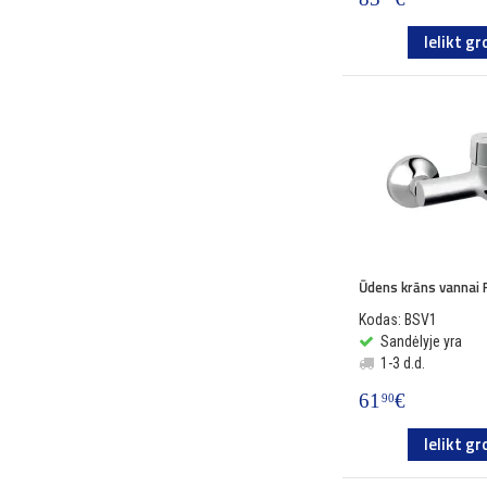
Ielikt gr
Ūdens krāns vannai
Kodas: BSV1
Sandėlyje yra
1-3 d.d.
61
€
90
Ielikt gr