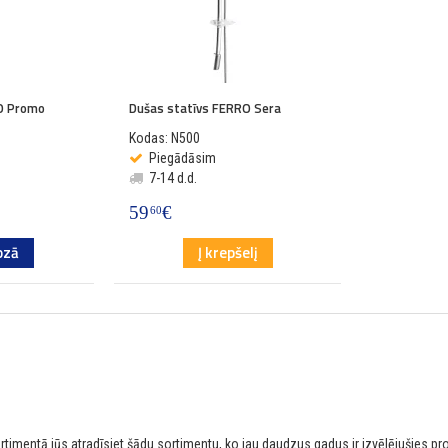
O Promo
Dušas statīvs FERRO Sera
Kodas: N500
Piegādāsim
7-14 d.d.
59
€
60
ozā
Į krepšelį
timentā jūs atradīsiet šādu sortimentu, ko jau daudzus gadus ir izvēlējušies prof