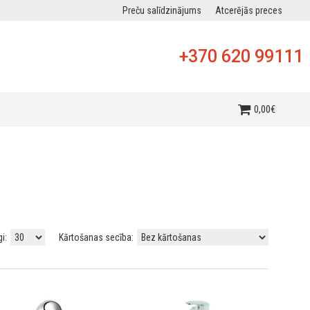
Preču salīdzinājums
Atcerējās preces
+370 620 99111
0
,
00
€
gi:
Kārtošanas secība: