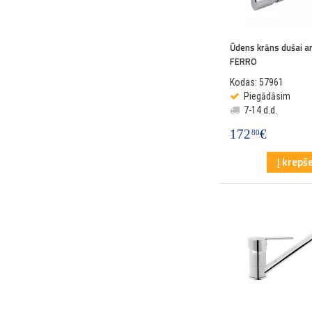
Ūdens krāns dušai a
FERRO
Kodas: 57961
Piegādāsim
7-14 d.d.
172
€
80
Į krepše