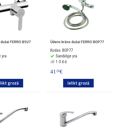
 dušai FERRO BSV7
Ūdens krāns dušai FERRO BOP77
7
Kodas: BOP77
 yra
Sandėlyje yra
1-3 d.d.
41
€
20
elikt grozā
Ielikt grozā