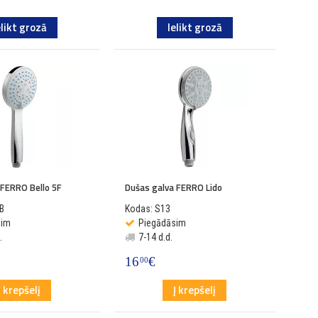
elikt grozā
Ielikt grozā
 FERRO Bello 5F
Dušas galva FERRO Lido
B
Kodas: S13
sim
Piegādāsim
.
7-14 d.d.
16
€
00
Į krepšelį
Į krepšelį