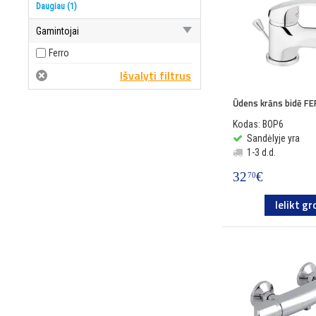
Pielikumi
Daugiau (1)
Gamintojai
Ferro
Ūdens krāns bidē F
Kodas: BOP6
Sandėlyje yra
1-3 d.d.
32
€
70
Ielikt gr