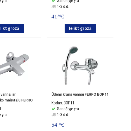
 yra
Sandėlyje yra
1-3 d.d.
41
€
30
elikt grozā
Ielikt grozā
 vannai ar
Ūdens krāns vannai FERRO BOP11
ko maisītāju FERRO
Kodas: BOP11
1
Sandėlyje yra
 yra
1-3 d.d.
54
€
50