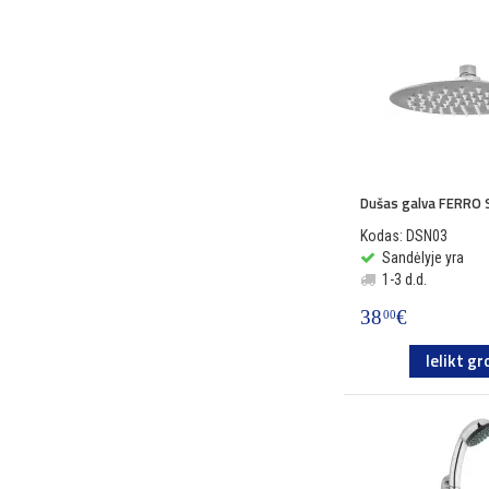
Dušas galva FERRO 
Kodas: DSN03
Sandėlyje yra
1-3 d.d.
38
€
00
Ielikt gr