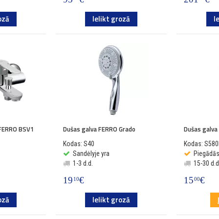
ozā
Ielikt grozā
I
 FERRO BSV1
Dušas galva FERRO Grado
Dušas galva
Kodas: S40
Kodas: S580
Sandėlyje yra
Piegādā
1-3 d.d.
15-30 d.d
19
€
15
€
10
00
ozā
Ielikt grozā