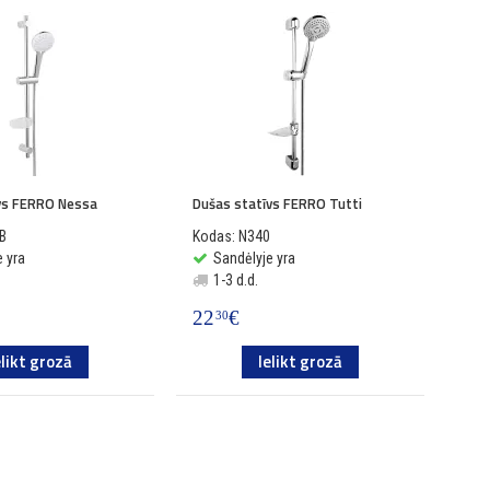
vs FERRO Nessa
Dušas statīvs FERRO Tutti
B
Kodas: N340
 yra
Sandėlyje yra
1-3 d.d.
22
€
30
elikt grozā
Ielikt grozā