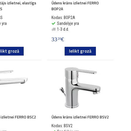
ājs izlietnei, elastīgs
Ūdens krāns izlietnei FERRO
4S
BOP2A
4S
Kodas: BOP2A
 yra
Sandėlyje yra
1-3 d.d.
33
€
20
elikt grozā
Ielikt grozā
 izlietnei FERRO BSC2
Ūdens krāns izlietnei FERRO BSV2
2
Kodas: BSV2