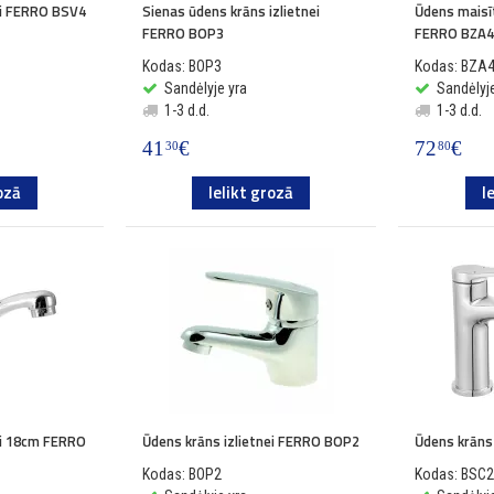
ei FERRO BSV4
Sienas ūdens krāns izlietnei
Ūdens maisīt
FERRO BOP3
FERRO BZA
Kodas: BOP3
Kodas: BZA
Sandėlyje yra
Sandėlyje
1-3 d.d.
1-3 d.d.
41
€
72
€
30
80
ozā
Ielikt grozā
I
ei 18cm FERRO
Ūdens krāns izlietnei FERRO BOP2
Ūdens krāns
Kodas: BOP2
Kodas: BSC