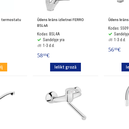
r termostatu
Ūdens krāns izlietnei FERRO
Ūdens krāns
BSL4A
Kodas: 5509
Kodas: BSL4A
Sandėlyje
Sandėlyje yra
1-3 d.d.
1-3 d.d.
56
€
00
58
€
60
lį
Ielikt grozā
I