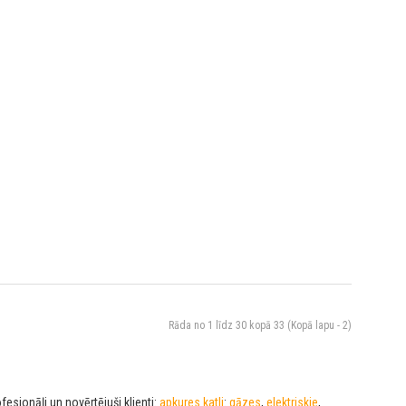
Rāda no 1 līdz 30 kopā 33 (Kopā lapu - 2)
esionāļi un novērtējuši klienti:
apkures katli
:
gāzes
,
elektriskie
,