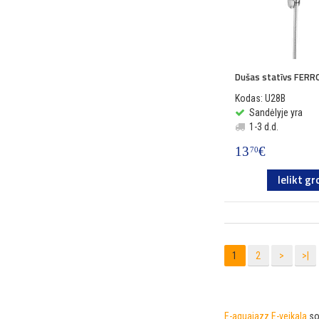
Dušas statīvs FERR
Kodas: U28B
Sandėlyje yra
1-3 d.d.
13
€
70
Ielikt gr
1
2
>
>|
E-aquajazz.E-veikala
sor