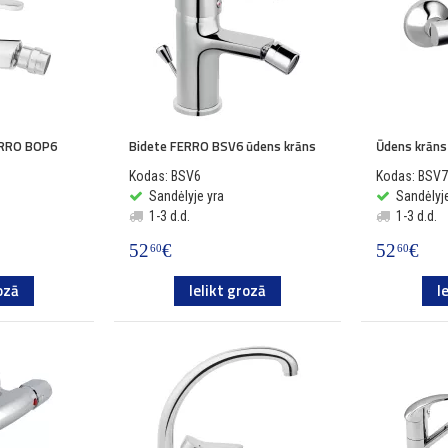
ERRO BOP6
Bidete FERRO BSV6 ūdens krāns
Ūdens krāns
Kodas: BSV6
Kodas: BSV
Sandėlyje yra
Sandėlyje
1-3 d.d.
1-3 d.d.
52
€
52
€
60
60
ozā
Ielikt grozā
I