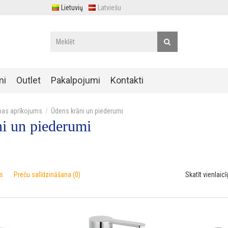
Lietuvių
Latviešu
mi
Outlet
Pakalpojumi
Kontakti
bas aprīkojums
Ūdens krāni un piederumi
i un piederumi
s
Preču salīdzināšana (0)
Skatīt vienlaicī