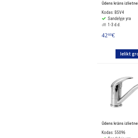
Ūdens krāns izlietn
Kodas: BSV4
Sandėlyje yra
1-3 d.d.
42
€
60
Ielikt gr
Ūdens krāns izlietn
Kodas: 55096