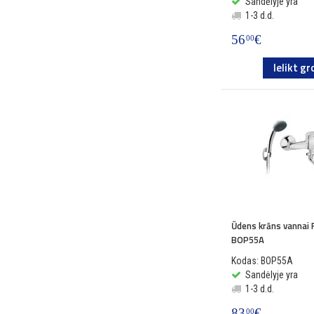
Sandėlyje yra
1-3 d.d.
56
€
00
Ielikt gr
Ūdens krāns vannai
BOP55A
Kodas: BOP55A
Sandėlyje yra
1-3 d.d.
83
€
00