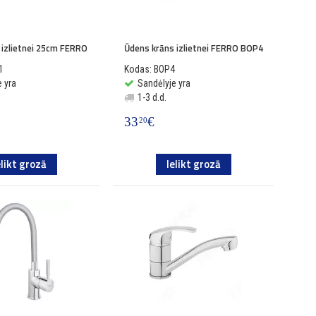
 izlietnei 25cm FERRO
Ūdens krāns izlietnei FERRO BOP4
1
Kodas: BOP4
 yra
Sandėlyje yra
1-3 d.d.
33
€
20
elikt grozā
Ielikt grozā