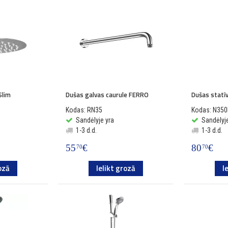
Slim
Dušas galvas caurule FERRO
Dušas statī
Kodas: RN35
Kodas: N350
Sandėlyje yra
Sandėlyje
1-3 d.d.
1-3 d.d.
55
€
80
€
70
70
ozā
Ielikt grozā
I