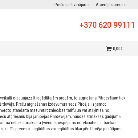
Preču salīdzinājums
Atcerējās preces
+370 620 99111
0
,
00
€
ā veikalā e-aquajazz.lt iegādātajām precēm, to atgriešana Pārdevējam tiek
c Pārdevējs. Preču atgriešanas izdevumus sedz Pircējs, izņemot
emēroto standarta mazumtirdzniecības tarifu un var atšķirties no
reču atgriešanu bija jārūpējas Pārdevējam, naudas atmaksas gadījumā
 summa netiek atmaksāta (vienmēr iespējams norēķināties ar bankas
, ka šīs preces ir sagādātas vai iegādātas tikai pēc Pircēja pasūtījuma,