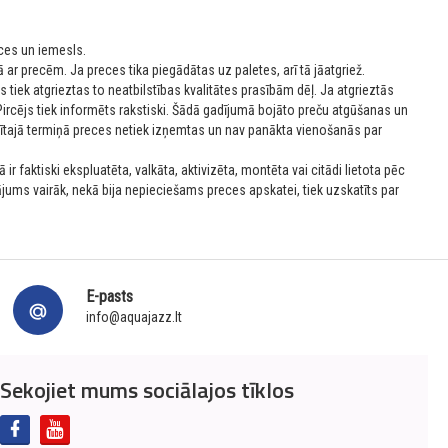
ces un iemesls.
 ar precēm. Ja preces tika piegādātas uz paletes, arī tā jāatgriež.
tiek atgrieztas to neatbilstības kvalitātes prasībām dēļ. Ja atgrieztās
ircējs tiek informēts rakstiski. Šādā gadījumā bojāto preču atgūšanas un
ītajā termiņā preces netiek izņemtas un nav panākta vienošanās par
ir faktiski ekspluatēta, valkāta, aktivizēta, montēta vai citādi lietota pēc
ums vairāk, nekā bija nepieciešams preces apskatei, tiek uzskatīts par
E-pasts
info@aquajazz.lt
Sekojiet mums sociālajos tīklos