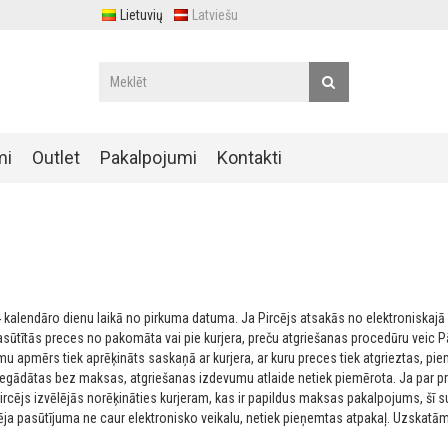
Lietuvių
Latviešu
mi
Outlet
Pakalpojumi
Kontakti
 14 kalendāro dienu laikā no pirkuma datuma. Ja Pircējs atsakās no elektroniskaj
a pasūtītās preces no pakomāta vai pie kurjera, preču atgriešanas procedūru vei
mu apmērs tiek aprēķināts saskaņā ar kurjera, ar kuru preces tiek atgrieztas, pi
iegādātas bez maksas, atgriešanas izdevumu atlaide netiek piemērota. Ja par p
rcējs izvēlējās norēķināties kurjeram, kas ir papildus maksas pakalpojums, šī
ēja pasūtījuma ne caur elektronisko veikalu, netiek pieņemtas atpakaļ. Uzskatāms