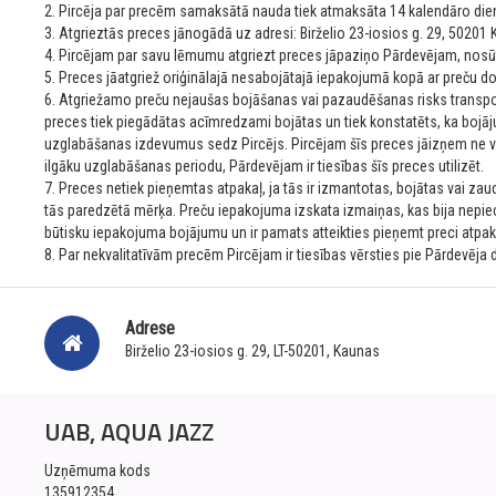
2. Pircēja par precēm samaksātā nauda tiek atmaksāta 14 kalendāro dien
3. Atgrieztās preces jānogādā uz adresi: Birželio 23-iosios g. 29, 50201
4. Pircējam par savu lēmumu atgriezt preces jāpaziņo Pārdevējam, nosū
5. Preces jāatgriež oriģinālajā nesabojātajā iepakojumā kopā ar preču doku
6. Atgriežamo preču nejaušas bojāšanas vai pazaudēšanas risks transportē
preces tiek piegādātas acīmredzami bojātas un tiek konstatēts, ka bojāj
uzglabāšanas izdevumus sedz Pircējs. Pircējam šīs preces jāizņem ne v
ilgāku uzglabāšanas periodu, Pārdevējam ir tiesības šīs preces utilizēt.
7. Preces netiek pieņemtas atpakaļ, ja tās ir izmantotas, bojātas vai zaudē
tās paredzētā mērķa. Preču iepakojuma izskata izmaiņas, kas bija nepiec
būtisku iepakojuma bojājumu un ir pamats atteikties pieņemt preci atpak
8. Par nekvalitatīvām precēm Pircējam ir tiesības vērsties pie Pārdevēja 
Adrese
Birželio 23-iosios g. 29, LT-50201, Kaunas
UAB, AQUA JAZZ
Uzņēmuma kods
135912354