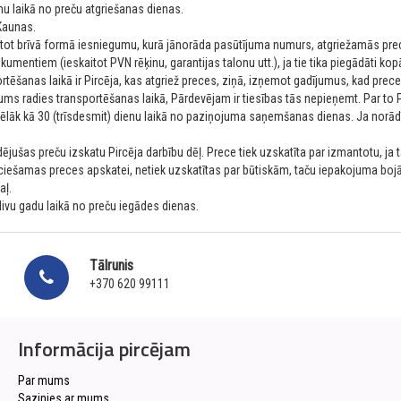
u laikā no preču atgriešanas dienas.
 Kaunas.
tot brīvā formā iesniegumu, kurā jānorāda pasūtījuma numurs, atgriežamās pre
mentiem (ieskaitot PVN rēķinu, garantijas talonu utt.), ja tie tika piegādāti kopā
šanas laikā ir Pircēja, kas atgriež preces, ziņā, izņemot gadījumus, kad preces 
ums radies transportēšanas laikā, Pārdevējam ir tiesības tās nepieņemt. Par to P
ēlāk kā 30 (trīsdesmit) dienu laikā no paziņojuma saņemšanas dienas. Ja norād
jušas preču izskatu Pircēja darbību dēļ. Prece tiek uzskatīta par izmantotu, ja tā 
iešamas preces apskatei, netiek uzskatītas par būtiskām, taču iepakojuma bojāj
aļ.
divu gadu laikā no preču iegādes dienas.
Tālrunis
+370 620 99111
Informācija pircējam
Par mums
Sazinies ar mums