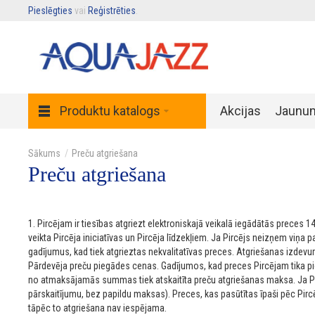
Pieslēgties
vai
Reģistrēties
.
Produktu katalogs
Akcijas
Jaunu
Preču atgriešana
Preču atgriešana
1. Pircējam ir tiesības atgriezt elektroniskajā veikalā iegādātās preces
veikta Pircēja iniciatīvas un Pircēja līdzekļiem. Ja Pircējs neizņem viņ
gadījumus, kad tiek atgrieztas nekvalitatīvas preces. Atgriešanas izdevu
Pārdevēja preču piegādes cenas. Gadījumos, kad preces Pircējam tika p
no atmaksājamās summas tiek atskaitīta preču atgriešanas maksa. Ja Pi
pārskaitījumu, bez papildu maksas). Preces, kas pasūtītas īpaši pēc Pirc
tāpēc to atgriešana nav iespējama.