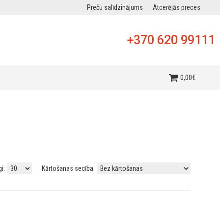
Preču salīdzinājums
Atcerējās preces
+370 620 99111
0
,
00
€
gi:
Kārtošanas secība: