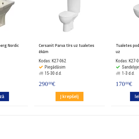
erg Nordic
Cersanit Parva tīrs uz tualetes
Tualetes pod
ēkām
uz
Kodas: K27-062
Kodas: K27-
Piegādāsim
Sandėlyje
15-30 d.d.
1-3 d.d.
290
€
170
€
00
00
ozā
Į krepšelį
Ie