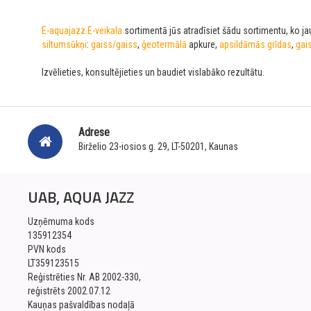
E-aquajazz.E-veikala
sortimentā jūs atradīsiet šādu sortimentu, ko jau
siltumsūkņi
:
gaiss/gaiss
,
ģeotermālā
apkure,
apsildāmās grīdas
,
gai
Izvēlieties, konsultējieties un baudiet vislabāko rezultātu.
Adrese
Birželio 23-iosios g. 29, LT-50201, Kaunas
UAB, AQUA JAZZ
Uzņēmuma kods
135912354
PVN kods
LT359123515
Reģistrēties Nr. AB 2002-330,
reģistrēts 2002.07.12
Kauņas pašvaldības nodaļā