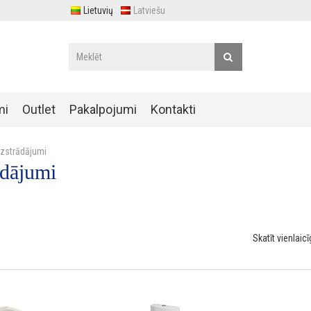
Lietuvių
Latviešu
mi
Outlet
Pakalpojumi
Kontakti
izstrādājumi
ādājumi
Skatīt vienlaicī