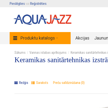
Pieslēgties
vai
Reģistrēties
.
Produktu katalogs
Akcijas
Jaunu
Vannas istabas aprīkojums
Keramikas sanitārtehnikas 
Keramikas sanitārtehnikas izstr
Režģis
Saraksts
Preču salīdzināšana (0)