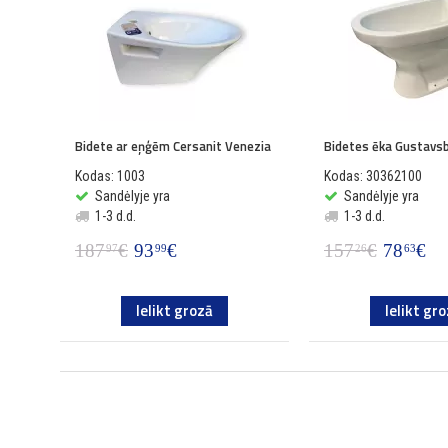
Bidete ar eņģēm Cersanit Venezia
Bidetes ēka Gustavsb
Kodas: 1003
Kodas: 30362100
Sandėlyje yra
Sandėlyje yra
1-3 d.d.
1-3 d.d.
187
€
93
€
157
€
78
€
97
99
26
63
Ielikt grozā
Ielikt gr