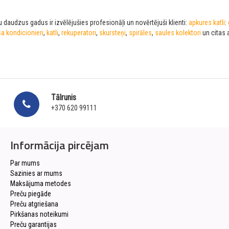
 daudzus gadus ir izvēlējušies profesionāļi un novērtējuši klienti:
apkures katli
:
sa kondicionieri
,
katli
,
rekuperatori
,
skursteņi
,
spirāles
,
saules kolektori
un citas 
Tālrunis
+370 620 99111
Informācija pircējam
Par mums
Sazinies ar mums
Maksājuma metodes
Preču piegāde
Preču atgriešana
Pirkšanas noteikumi
Preču garantijas