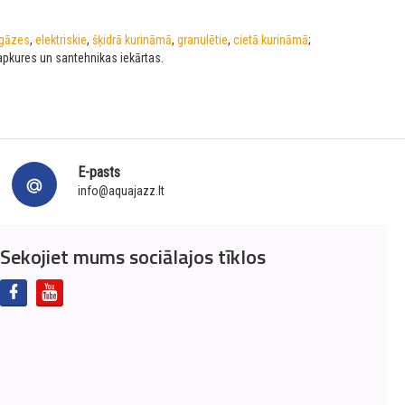
gāzes
,
elektriskie
,
šķidrā kurināmā
,
granulētie
,
cietā kurināmā
;
apkures un santehnikas iekārtas.
E-pasts
info@aquajazz.lt
Sekojiet mums sociālajos tīklos