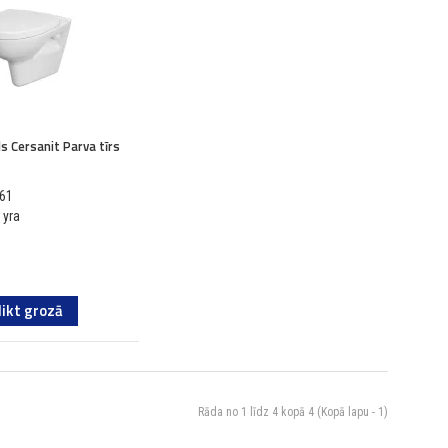
s Cersanit Parva tīrs
061
 yra
likt grozā
Rāda no 1 līdz 4 kopā 4 (Kopā lapu - 1)