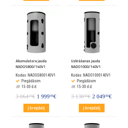
Akumulatora jauda
Uzkrāšanas jauda
NADOS800/140V1
NADO1000/140V1
Kodas: NADOS800140V1
Kodas: NADO1000140V1
Piegādāsim
Piegādāsim
15-30 d.d.
15-30 d.d.
3 064
€
1 999
€
3 130
€
2 049
€
00
00
00
00
Į krepšelį
Į krepšelį