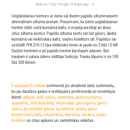
Rāda no 1 līdz 19 kopā 19 (Kopā lapu - 1)
Uzglabāšanas tvertnes ar vienu vai diviem papildu siltummaiņiem
alternatīvam siltuma avotam. Pieņemsim, ka ūdeni uzglabāšanas
tvertnē sildīs cietā kurināmā katls, ir iespēja pieslēgt arī divus
citus siltuma avotus. Papildu siltuma avots var būt gāzes, šķidrā
kurināmā vai elektriskais katls, saules kolektors utt. Papildus var
uzstādīt TPK 210-12 tipa elektrisko teneri ar jaudu no 2 līdz 12 kW.
Dažām tvertnēm ir arī papildu tvertne karstajam ūdenim. Šim
traukam ir satura ūdens sildītāja funkcija. Trauku tilpums ir no 100
līdz 300 litriem.
E-aquajazz.E-veikala
sortimentā jūs atradīsiet šādu sortimentu,
ko jau daudzus gadus ir izvēlējušies profesionāļi un novērtējuši
klienti:
apkures katli
:
gāzes
,
elektriskie
,
šķidrā kurināmā
,
granulētie
,
cietā kurināmā
;
siltumsūkņi
:
gaiss/gaiss
,
gaiss/
ūdens
,
ģeotermālā
apkure, apsildāmās grīdas
,
gaisa
kondicionieri
,
katli
,
rekuperatori
,
skursteņi
,
spirāles
,
saules
kolektori
un citas apkures un santehnikas iekārtas.