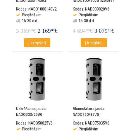
NADO1000/140V2
NADO300/20V6 (izolēts)
Kodas: NADO1000140V2
Kodas: NADO30020V6
Piegādāsim
Piegādāsim
15-30 d.d.
15-30 d.d.
3 359
€
2 169
€
4 694
€
3 079
€
00
00
00
00
Į krepšelį
Į krepšelį
Uzkrāšanas jauda
Akumulatora jauda
NADO500/25V6
NADO750/35V6
Kodas: NADO50025V6
Kodas: NADO75035V6
Piegādāsim
Piegādāsim