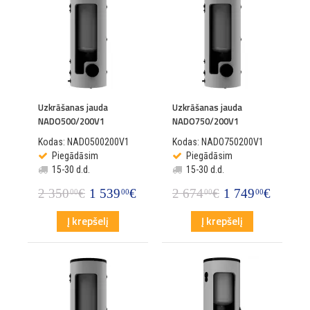
Uzkrāšanas jauda
Uzkrāšanas jauda
NADO500/200V1
NADO750/200V1
Kodas: NADO500200V1
Kodas: NADO750200V1
Piegādāsim
Piegādāsim
15-30 d.d.
15-30 d.d.
2 350
€
1 539
€
2 674
€
1 749
€
00
00
00
00
Į krepšelį
Į krepšelį