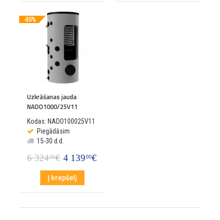
-35%
Uzkrāšanas jauda
NADO1000/25V11
Kodas: NADO100025V11
Piegādāsim
15-30 d.d.
6 324
€
4 139
€
00
00
Į krepšelį