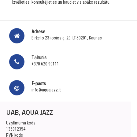
Izvēlieties, konsultējieties un baudiet vislabāko rezultātu.
Adrese
Birželio 23-iosios g. 29, LT-50201, Kaunas
Tālrunis
+370 620 99111
E-pasts
info@aquajazz.lt
UAB, AQUA JAZZ
Uzņēmuma kods
135912354
PVN kods