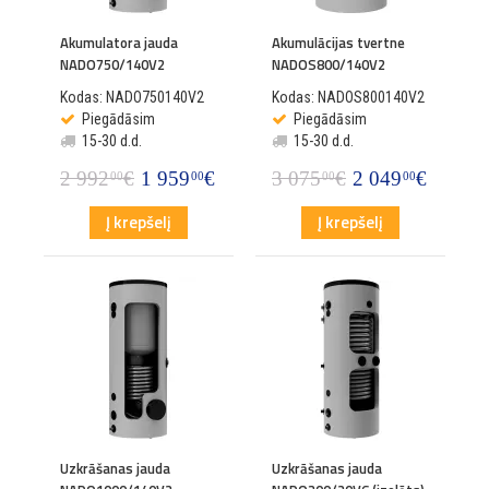
Akumulatora jauda
Akumulācijas tvertne
NADO750/140V2
NADOS800/140V2
Kodas: NADO750140V2
Kodas: NADOS800140V2
Piegādāsim
Piegādāsim
15-30 d.d.
15-30 d.d.
2 992
€
1 959
€
3 075
€
2 049
€
00
00
00
00
Į krepšelį
Į krepšelį
Uzkrāšanas jauda
Uzkrāšanas jauda