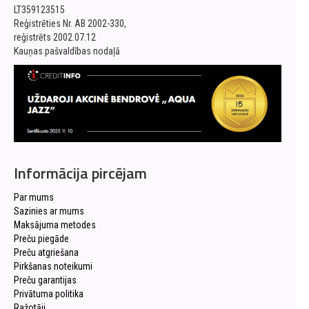
LT359123515
Reģistrēties Nr. AB 2002-330,
reģistrēts 2002.07.12
Kauņas pašvaldības nodaļā
Informācija pircējam
Par mums
Sazinies ar mums
Maksājuma metodes
Preču piegāde
Preču atgriešana
Pirkšanas noteikumi
Preču garantijas
Privātuma politika
Ražotāji