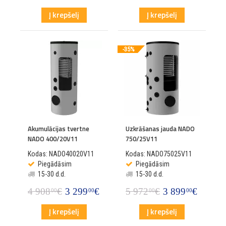
Į krepšelį
Į krepšelį
-35%
Akumulācijas tvertne
Uzkrāšanas jauda NADO
NADO 400/20V11
750/25V11
Kodas: NADO40020V11
Kodas: NADO75025V11
Piegādāsim
Piegādāsim
15-30 d.d.
15-30 d.d.
4 908
€
3 299
€
5 972
€
3 899
€
00
00
00
00
Į krepšelį
Į krepšelį