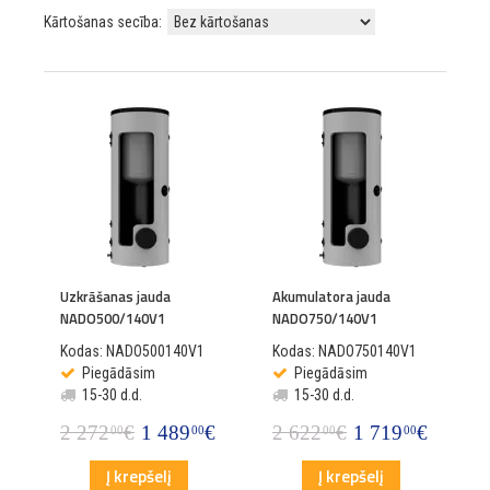
Kārtošanas secība:
Uzkrāšanas jauda
Akumulatora jauda
NADO500/140V1
NADO750/140V1
Kodas: NADO500140V1
Kodas: NADO750140V1
Piegādāsim
Piegādāsim
15-30 d.d.
15-30 d.d.
2 272
€
1 489
€
2 622
€
1 719
€
00
00
00
00
Į krepšelį
Į krepšelį