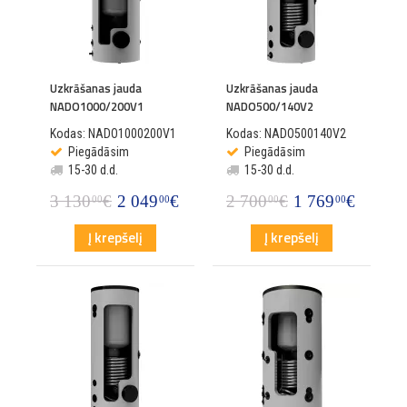
Uzkrāšanas jauda
Uzkrāšanas jauda
NADO1000/200V1
NADO500/140V2
Kodas: NADO1000200V1
Kodas: NADO500140V2
Piegādāsim
Piegādāsim
15-30 d.d.
15-30 d.d.
3 130
€
2 049
€
2 700
€
1 769
€
00
00
00
00
Į krepšelį
Į krepšelį