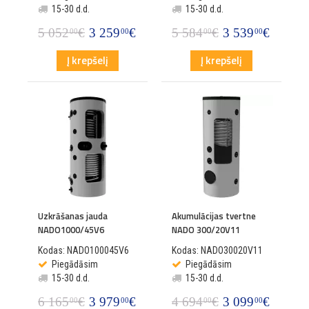
15-30 d.d.
15-30 d.d.
5 052
€
3 259
€
5 584
€
3 539
€
00
00
00
00
Į krepšelį
Į krepšelį
Uzkrāšanas jauda
Akumulācijas tvertne
NADO1000/45V6
NADO 300/20V11
Kodas: NADO100045V6
Kodas: NADO30020V11
Piegādāsim
Piegādāsim
15-30 d.d.
15-30 d.d.
6 165
€
3 979
€
4 694
€
3 099
€
00
00
00
00