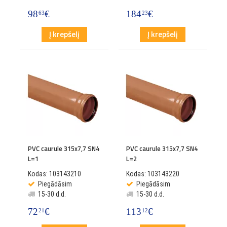
98
€
184
€
63
23
Į krepšelį
Į krepšelį
PVC caurule 315x7,7 SN4
PVC caurule 315x7,7 SN4
L=1
L=2
Kodas: 103143210
Kodas: 103143220
Piegādāsim
Piegādāsim
15-30 d.d.
15-30 d.d.
72
€
113
€
21
12