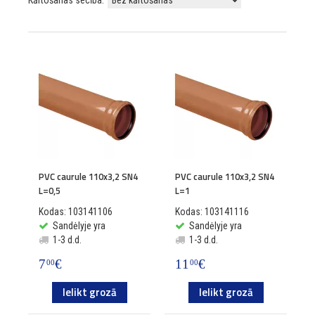
Kārtošanas secība:
PVC caurule 110x3,2 SN4
PVC caurule 110x3,2 SN4
L=0,5
L=1
Kodas: 103141106
Kodas: 103141116
Sandėlyje yra
Sandėlyje yra
1-3 d.d.
1-3 d.d.
7
€
11
€
00
00
Ielikt grozā
Ielikt grozā