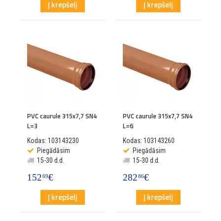
Į krepšelį
Į krepšelį
PVC caurule 315x7,7 SN4
PVC caurule 315x7,7 SN4
L=3
L=6
Kodas: 103143230
Kodas: 103143260
Piegādāsim
Piegādāsim
15-30 d.d.
15-30 d.d.
152
€
282
€
69
86
Į krepšelį
Į krepšelį