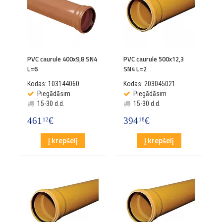
PVC caurule 400x9,8 SN4
PVC caurule 500x12,3
L=6
SN4 L=2
Kodas: 103144060
Kodas: 203045021
Piegādāsim
Piegādāsim
15-30 d.d.
15-30 d.d.
461
€
394
€
12
18
Į krepšelį
Į krepšelį