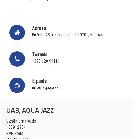
Adrese
Birželio 23-iosios g. 29, LT-50201, Kaunas
Tālrunis
+370 620 99111
E-pasts
info@aquajazz.lt
UAB, AQUA JAZZ
Uzņēmuma kods
135912354
PVN kods