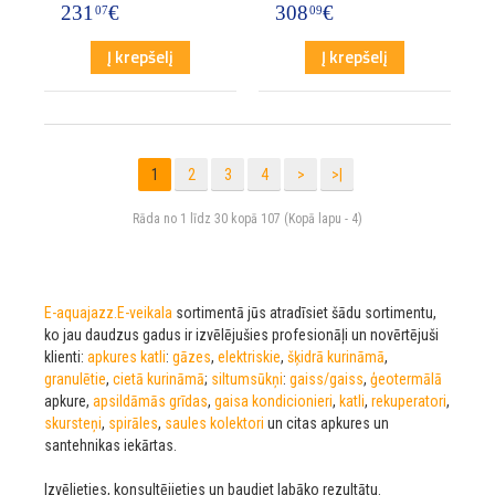
231
€
308
€
07
09
Į krepšelį
Į krepšelį
1
2
3
4
>
>|
Rāda no 1 līdz 30 kopā 107 (Kopā lapu - 4)
E-aquajazz.E-veikala
sortimentā jūs atradīsiet šādu sortimentu,
ko jau daudzus gadus ir izvēlējušies profesionāļi un novērtējuši
klienti:
apkures katli
:
gāzes
,
elektriskie
,
šķidrā kurināmā
,
granulētie
,
cietā kurināmā
;
siltumsūkņi
:
gaiss/gaiss
,
ģeotermālā
apkure,
apsildāmās grīdas
,
gaisa kondicionieri
,
katli
,
rekuperatori
,
skursteņi
,
spirāles
,
saules kolektori
un citas apkures un
santehnikas iekārtas.
Izvēlieties, konsultējieties un baudiet labāko rezultātu.