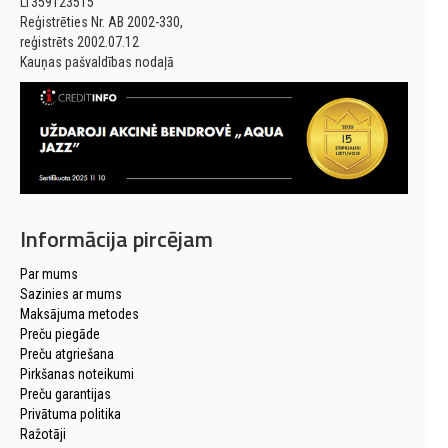
LT359123515
Reģistrēties Nr. AB 2002-330,
reģistrēts 2002.07.12
Kauņas pašvaldības nodaļā
Informācija pircējam
Par mums
Sazinies ar mums
Maksājuma metodes
Preču piegāde
Preču atgriešana
Pirkšanas noteikumi
Preču garantijas
Privātuma politika
Ražotāji