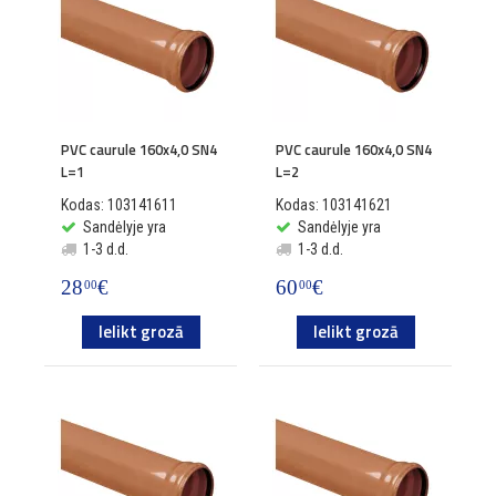
PVC caurule 160x4,0 SN4
PVC caurule 160x4,0 SN4
L=1
L=2
Kodas: 103141611
Kodas: 103141621
Sandėlyje yra
Sandėlyje yra
1-3 d.d.
1-3 d.d.
28
€
60
€
00
00
Ielikt grozā
Ielikt grozā