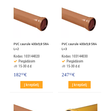
PVC caurule 400x9,8 SN4
PVC caurule 400x9,8 SN4
L=2
L=3
Kodas: 103144020
Kodas: 103144030
Piegādāsim
Piegādāsim
15-30 d.d.
15-30 d.d.
182
€
247
€
93
92
Į krepšelį
Į krepšelį