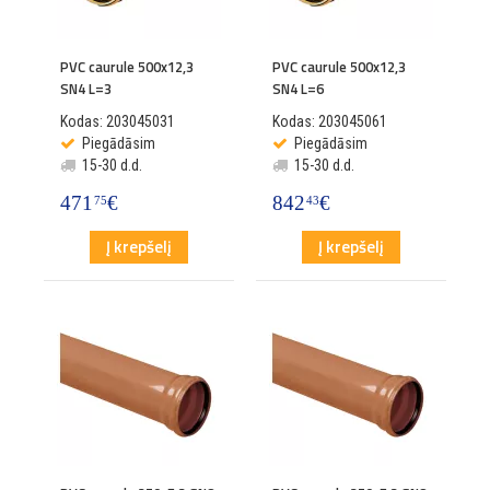
PVC caurule 500x12,3
PVC caurule 500x12,3
SN4 L=3
SN4 L=6
Kodas: 203045031
Kodas: 203045061
Piegādāsim
Piegādāsim
15-30 d.d.
15-30 d.d.
471
€
842
€
75
43
Į krepšelį
Į krepšelį