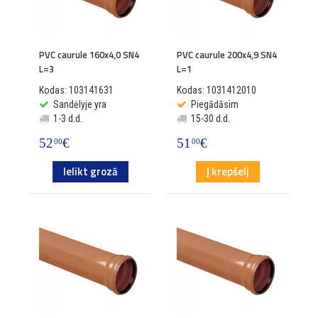
PVC caurule 160x4,0 SN4
PVC caurule 200x4,9 SN4
L=3
L=1
Kodas: 103141631
Kodas: 1031412010
Sandėlyje yra
Piegādāsim
1-3 d.d.
15-30 d.d.
52
€
51
€
00
00
Ielikt grozā
Į krepšelį