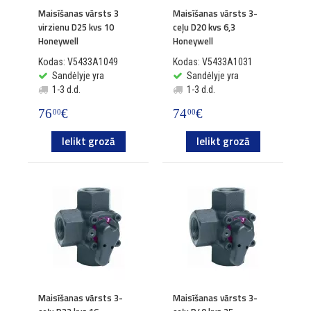
Maisīšanas vārsts 3
Maisīšanas vārsts 3-
virzienu D25 kvs 10
ceļu D20 kvs 6,3
Honeywell
Honeywell
Kodas: V5433A1049
Kodas: V5433A1031
Sandėlyje yra
Sandėlyje yra
1-3 d.d.
1-3 d.d.
76
€
74
€
00
00
Ielikt grozā
Ielikt grozā
Maisīšanas vārsts 3-
Maisīšanas vārsts 3-