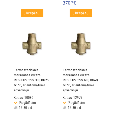
370
€
00
Į krepšelį
Į krepšelį
Termostatiskais
Termostatiskais
maisīšanas vārsts
maisīšanas vārsts
REGULUS TSV 3 B, DN25,
REGULUS TSV 6 B, DN40,
65°C, ar automātisko
65°C, ar automātisko
apvadlīniju
apvadlīniju
Kodas: 10080
Kodas: 12976
Piegādāsim
Piegādāsim
15-30 d.d.
15-30 d.d.