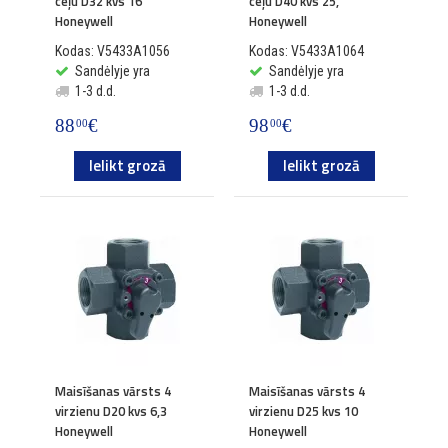
ceļu D32 kvs 16
ceļu D40 kvs 25,
Honeywell
Honeywell
Kodas: V5433A1056
Kodas: V5433A1064
Sandėlyje yra
Sandėlyje yra
1-3 d.d.
1-3 d.d.
88
€
98
€
00
00
Ielikt grozā
Ielikt grozā
Maisīšanas vārsts 4
Maisīšanas vārsts 4
virzienu D20 kvs 6,3
virzienu D25 kvs 10
Honeywell
Honeywell