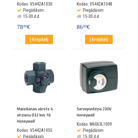
Kodas: V5442A1030
Kodas: V5442A1048
Piegādāsim
Piegādāsim
15-30 d.d.
15-30 d.d.
78
€
86
€
00
00
Į krepšelį
Į krepšelį
Maisīšanas vārsts 4
Servopiedziņa 230V
virzienu D32 kvs 16
Honeywell
Honeywell
Kodas: M6063L1009
Kodas: V5442A1055
Piegādāsim
Piegādāsim
15-30 d.d.