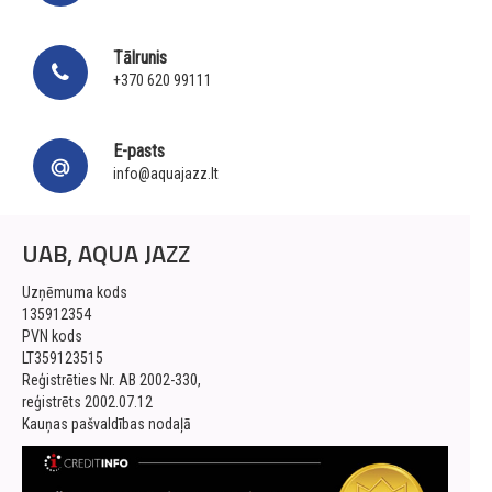
Tālrunis
+370 620 99111
E-pasts
info@aquajazz.lt
UAB, AQUA JAZZ
Uzņēmuma kods
135912354
PVN kods
LT359123515
Reģistrēties Nr. AB 2002-330,
reģistrēts 2002.07.12
Kauņas pašvaldības nodaļā