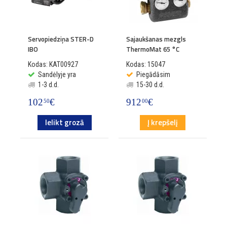
Servopiedziņa STER-D
Sajaukšanas mezgls
IBO
ThermoMat 65 °C
Kodas: KAT00927
Kodas: 15047
Sandėlyje yra
Piegādāsim
1-3 d.d.
15-30 d.d.
102
€
912
€
50
00
Ielikt grozā
Į krepšelį