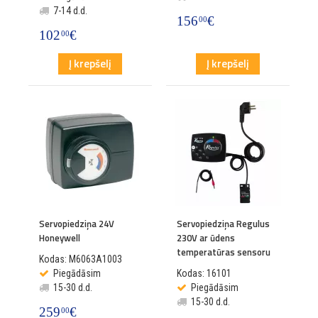
7-14 d.d.
156
€
00
102
€
00
Į krepšelį
Į krepšelį
Servopiedziņa 24V
Servopiedziņa Regulus
Honeywell
230V ar ūdens
temperatūras sensoru
Kodas: M6063A1003
Piegādāsim
Kodas: 16101
15-30 d.d.
Piegādāsim
15-30 d.d.
259
€
00