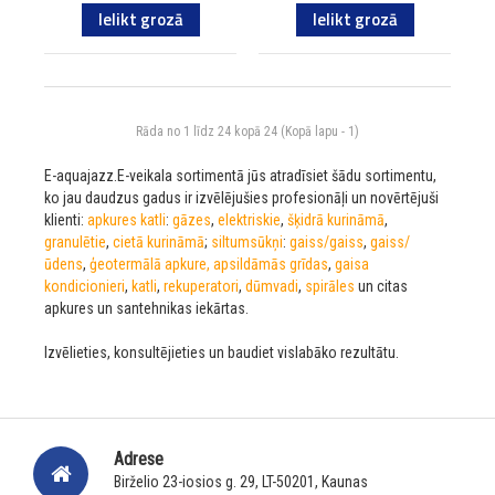
Ielikt grozā
Ielikt grozā
Rāda no 1 līdz 24 kopā 24 (Kopā lapu - 1)
E-aquajazz.E-veikala sortimentā jūs atradīsiet šādu sortimentu,
ko jau daudzus gadus ir izvēlējušies profesionāļi un novērtējuši
klienti:
apkures katli
:
gāzes
,
elektriskie
,
šķidrā kurināmā
,
granulētie
,
cietā kurināmā
;
siltumsūkņi
:
gaiss/gaiss
,
gaiss/
ūdens
,
ģeotermālā
apkure, apsildāmās grīdas
,
gaisa
kondicionieri
,
katli
,
rekuperatori
,
dūmvadi
,
spirāles
un citas
apkures un santehnikas iekārtas.
Izvēlieties, konsultējieties un baudiet vislabāko rezultātu.
Adrese
Birželio 23-iosios g. 29, LT-50201, Kaunas