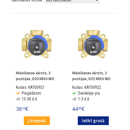
Kārtošanas secība:
Maisīšanas vārsts, 3
Maisīšanas vārsts, 3
pozīcijas, D20 MIX3 IBO
pozīcijas, D25 MIX3 IBO
Kodas: KAT00921
Kodas: KAT00922
Piegādāsim
Sandėlyje yra
15-30 d.d.
1-3 d.d.
38
€
44
€
10
80
Į krepšelį
Ielikt grozā