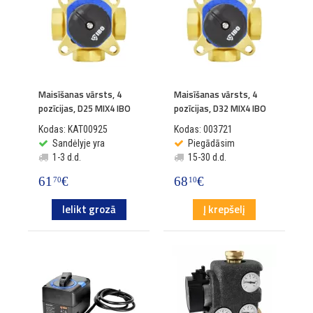
Maisīšanas vārsts, 4
Maisīšanas vārsts, 4
pozīcijas, D25 MIX4 IBO
pozīcijas, D32 MIX4 IBO
Kodas: KAT00925
Kodas: 003721
Sandėlyje yra
Piegādāsim
1-3 d.d.
15-30 d.d.
61
€
68
€
70
10
Ielikt grozā
Į krepšelį