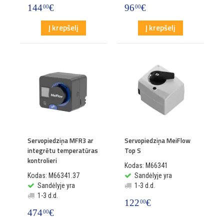
144
€
96
€
00
00
Į krepšelį
Į krepšelį
Servopiedziņa MFR3 ar
Servopiedziņa MeiFlow
integrētu temperatūras
Top S
kontrolieri
Kodas: M66341
Kodas: M66341.37
Sandėlyje yra
Sandėlyje yra
1-3 d.d.
1-3 d.d.
122
€
00
474
€
00