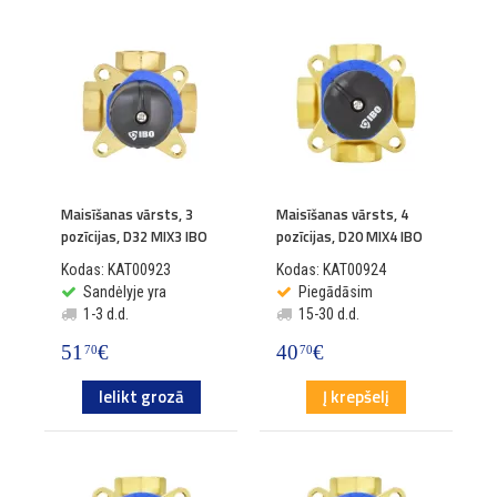
Maisīšanas vārsts, 3
Maisīšanas vārsts, 4
pozīcijas, D32 MIX3 IBO
pozīcijas, D20 MIX4 IBO
Kodas: KAT00923
Kodas: KAT00924
Sandėlyje yra
Piegādāsim
1-3 d.d.
15-30 d.d.
51
€
40
€
70
70
Ielikt grozā
Į krepšelį