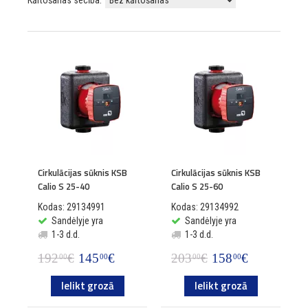
Kārtošanas secība:
Cirkulācijas sūknis KSB
Cirkulācijas sūknis KSB
Calio S 25-40
Calio S 25-60
Kodas: 29134991
Kodas: 29134992
Sandėlyje yra
Sandėlyje yra
1-3 d.d.
1-3 d.d.
192
€
145
€
203
€
158
€
00
00
00
00
Ielikt grozā
Ielikt grozā