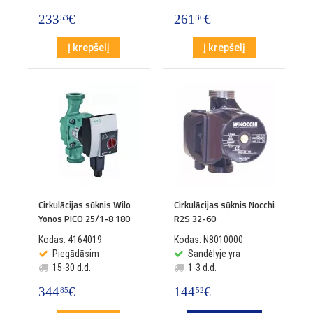
233
€
261
€
53
36
Į krepšelį
Į krepšelį
Cirkulācijas sūknis Wilo
Cirkulācijas sūknis Nocchi
Yonos PICO 25/1-8 180
R2S 32-60
Kodas: 4164019
Kodas: N8010000
Piegādāsim
Sandėlyje yra
15-30 d.d.
1-3 d.d.
344
€
144
€
85
52