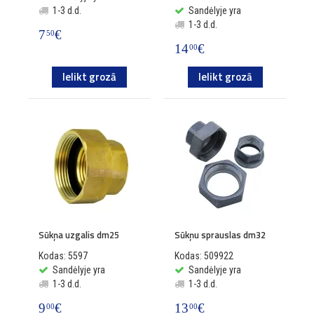
1-3 d.d.
Sandėlyje yra
1-3 d.d.
7
€
50
14
€
00
Ielikt grozā
Ielikt grozā
Sūkņa uzgalis dm25
Sūkņu sprauslas dm32
Kodas: 5597
Kodas: 509922
Sandėlyje yra
Sandėlyje yra
1-3 d.d.
1-3 d.d.
9
€
13
€
00
00