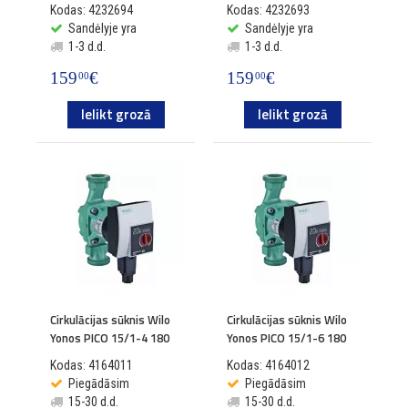
Kodas: 4232694
Kodas: 4232693
Sandėlyje yra
Sandėlyje yra
1-3 d.d.
1-3 d.d.
159
€
159
€
00
00
Ielikt grozā
Ielikt grozā
Cirkulācijas sūknis Wilo
Cirkulācijas sūknis Wilo
Yonos PICO 15/1-4 180
Yonos PICO 15/1-6 180
Kodas: 4164011
Kodas: 4164012
Piegādāsim
Piegādāsim
15-30 d.d.
15-30 d.d.