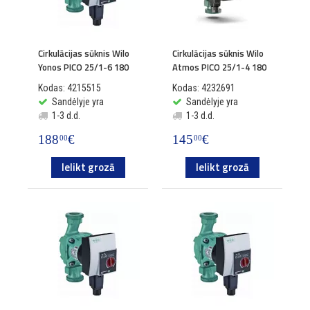
Cirkulācijas sūknis Wilo
Cirkulācijas sūknis Wilo
Yonos PICO 25/1-6 180
Atmos PICO 25/1-4 180
Kodas: 4215515
Kodas: 4232691
Sandėlyje yra
Sandėlyje yra
1-3 d.d.
1-3 d.d.
188
€
145
€
00
00
Ielikt grozā
Ielikt grozā