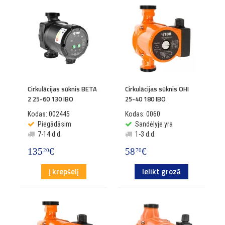
Cirkulācijas sūknis BETA
Cirkulācijas sūknis OHI
2 25-60 130 IBO
25-40 180 IBO
Kodas: 002445
Kodas: 0060
Piegādāsim
Sandėlyje yra
7-14 d.d.
1-3 d.d.
135
€
58
€
20
70
Į krepšelį
Ielikt grozā