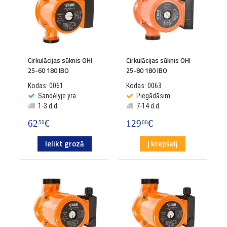
Cirkulācijas sūknis OHI
Cirkulācijas sūknis OHI
25-60 180 IBO
25-80 180 IBO
Kodas: 0061
Kodas: 0063
Sandėlyje yra
Piegādāsim
1-3 d.d.
7-14 d.d.
62
€
129
€
50
00
Ielikt grozā
Į krepšelį