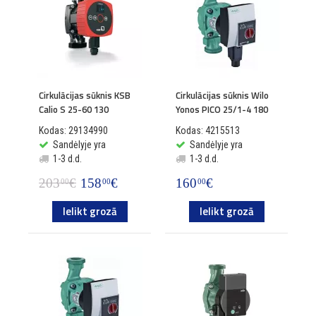
Cirkulācijas sūknis KSB
Cirkulācijas sūknis Wilo
Calio S 25-60 130
Yonos PICO 25/1-4 180
Kodas: 29134990
Kodas: 4215513
Sandėlyje yra
Sandėlyje yra
1-3 d.d.
1-3 d.d.
203
€
158
€
160
€
00
00
00
Ielikt grozā
Ielikt grozā