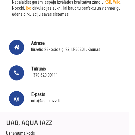
Nepalaidiet garām iespēju izvēlēties kvalitatīvu zīmolu
KSB
,
Wilo
,
Nocchi,
Ibo
cirkulācijas sūkni, lai baudītu perfektu un vienmērīgu
ūdens cirkulāciju savās sistēmās.
Adrese
Birželio 23-iosios g. 29, LT-50201, Kaunas
Tālrunis
+370 620 99111
E-pasts
info@aquajazz.lt
UAB, AQUA JAZZ
Uzņēmuma kods