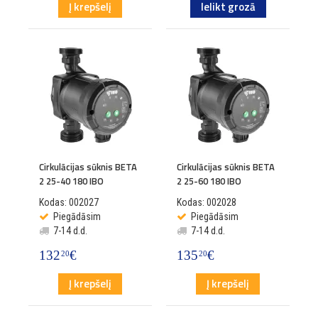
Į krepšelį
Ielikt grozā
Cirkulācijas sūknis BETA
Cirkulācijas sūknis BETA
2 25-40 180 IBO
2 25-60 180 IBO
Kodas: 002027
Kodas: 002028
Piegādāsim
Piegādāsim
7-14 d.d.
7-14 d.d.
132
€
135
€
20
20
Į krepšelį
Į krepšelį