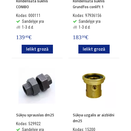
Kondensāta sūknis
Kondensāta sūknis
CONIBO
Grundfos conlift 1
Kodas: 000111
Kodas: 97936156
Sandėlyje yra
Sandėlyje yra
1-3 d.d.
1-3 d.d.
139
€
183
€
40
00
Ielikt grozā
Ielikt grozā
Sūkņu sprauslas dm25
Sūkņa uzgalis ar aizbīdni
dm25
Kodas: 529922
Sandėlyje yra
Kodas: 15200