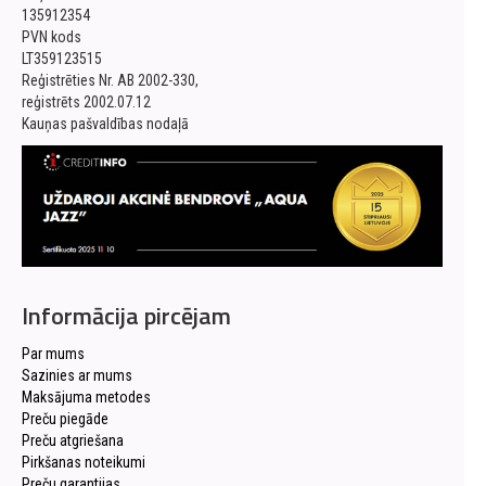
135912354
PVN kods
LT359123515
Reģistrēties Nr. AB 2002-330,
reģistrēts 2002.07.12
Kauņas pašvaldības nodaļā
Informācija pircējam
Par mums
Sazinies ar mums
Maksājuma metodes
Preču piegāde
Preču atgriešana
Pirkšanas noteikumi
Preču garantijas