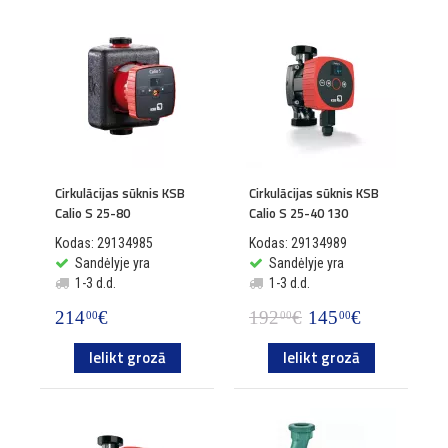
Cirkulācijas sūknis KSB
Cirkulācijas sūknis KSB
Calio S 25-80
Calio S 25-40 130
Kodas: 29134985
Kodas: 29134989
Sandėlyje yra
Sandėlyje yra
1-3 d.d.
1-3 d.d.
214
€
192
€
145
€
00
00
00
Ielikt grozā
Ielikt grozā