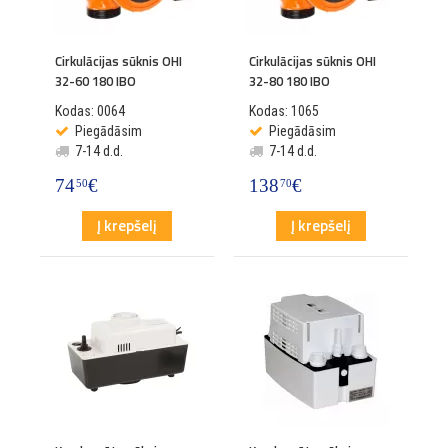
Cirkulācijas sūknis OHI
Cirkulācijas sūknis OHI
32-60 180 IBO
32-80 180 IBO
Kodas: 0064
Kodas: 1065
Piegādāsim
Piegādāsim
7-14 d.d.
7-14 d.d.
74
€
138
€
50
70
Į krepšelį
Į krepšelį