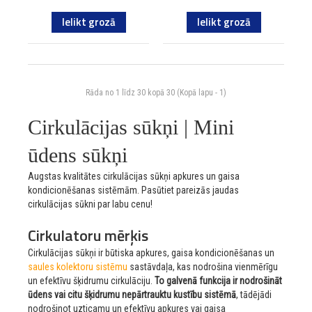
Ielikt grozā
Ielikt grozā
Rāda no 1 līdz 30 kopā 30 (Kopā lapu - 1)
Cirkulācijas sūkņi | Mini
ūdens sūkņi
Augstas kvalitātes cirkulācijas sūkņi apkures un gaisa
kondicionēšanas sistēmām. Pasūtiet pareizās jaudas
cirkulācijas sūkni par labu cenu!
Cirkulatoru mērķis
Cirkulācijas sūkņi ir būtiska apkures, gaisa kondicionēšanas un
saules kolektoru sistēmu
sastāvdaļa, kas nodrošina vienmērīgu
un efektīvu šķidrumu cirkulāciju.
To galvenā funkcija ir nodrošināt
ūdens vai citu šķidrumu nepārtrauktu kustību sistēmā
, tādējādi
nodrošinot uzticamu un efektīvu apkures vai gaisa