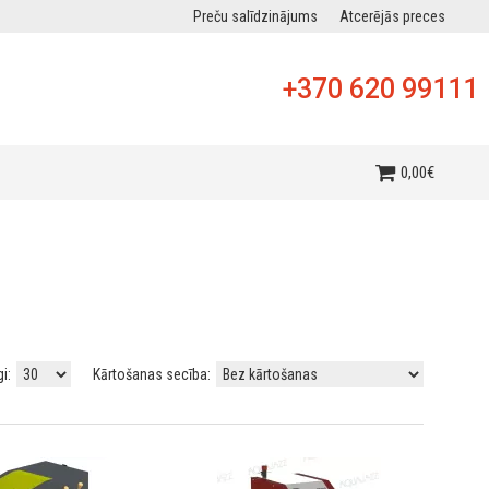
Preču salīdzinājums
Atcerējās preces
+370 620 99111
0
,
00
€
gi:
Kārtošanas secība: