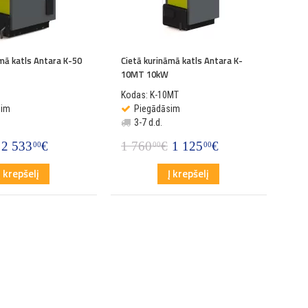
āmā katls Antara K-50
Cietā kurināmā katls Antara K-
10MT 10kW
Kodas: K-10MT
sim
Piegādāsim
3-7 d.d.
2 533
€
1 760
€
1 125
€
00
00
00
Į krepšelį
Į krepšelį