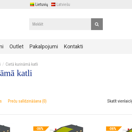
Lietuvių
Latviešu
mi
Outlet
Pakalpojumi
Kontakti
i
Cietā kurināmā katli
āmā katli
s
Preču salīdzināšana (0)
Skatīt vienlaicī
-36%
-36%