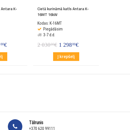
 Antara K-
Cietā kurināmā katls Antara K-
16MT 16kW
Kodas: K-16MT
Piegādāsim
3-7 d.d.
0
€
2 030
€
1 298
€
00
00
00
lį
Į krepšelį
Tālrunis
+370 620 99111