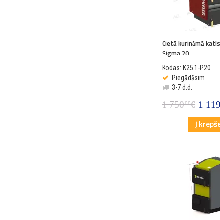
Cietā kurināmā katl
Sigma 20
Kodas: K25.1-P20
Piegādāsim
3-7 d.d.
1 750
€
1 11
00
Į krepše