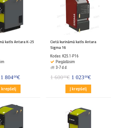
āmā katls Antara K-25
Cietā kurināmā katls Antara
Sigma 16
Kodas: K25.1-P16
sim
Piegādāsim
3-7 d.d.
1 804
€
1 600
€
1 023
€
00
00
00
Į krepšelį
Į krepšelį