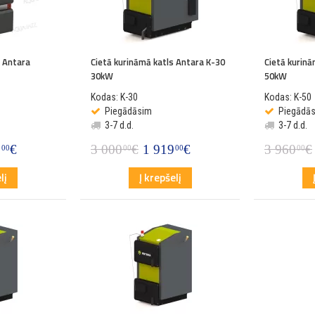
s Antara
Cietā kurināmā katls Antara K-30
Cietā kurin
30kW
50kW
Kodas: K-30
Kodas: K-50
Piegādāsim
Piegādā
3-7 d.d.
3-7 d.d.
9
€
3 000
€
1 919
€
3 960
€
00
00
00
00
lį
Į krepšelį