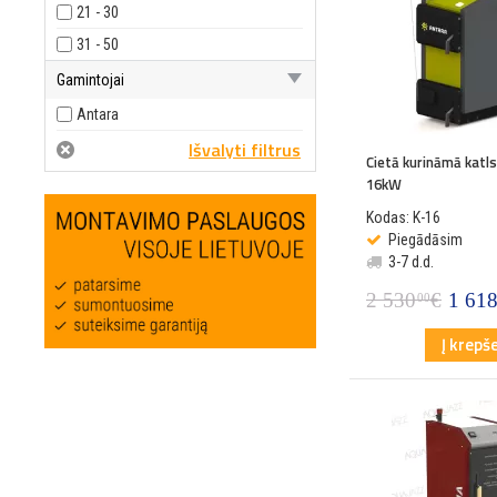
21 - 30
31 - 50
Gamintojai
Antara
Cietā kurināmā katl
16kW
Kodas: K-16
Piegādāsim
3-7 d.d.
2 530
€
1 61
00
Į krepše