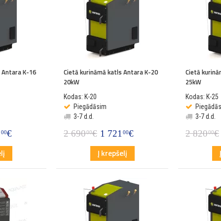
s Antara K-16
Cietā kurināmā katls Antara K-20
Cietā kurin
20kW
25kW
Kodas: K-20
Kodas: K-25
Piegādāsim
Piegādā
3-7 d.d.
3-7 d.d.
8
€
2 690
€
1 721
€
2 820
€
00
00
00
00
lį
Į krepšelį