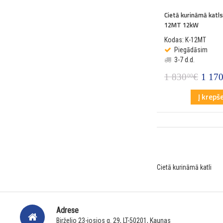
Cietā kurināmā katls
12MT 12kW
Kodas: K-12MT
Piegādāsim
3-7 d.d.
1 830
€
1 17
00
Į krepše
Cietā kurināmā katli
Adrese
Birželio 23-iosios g. 29, LT-50201, Kaunas