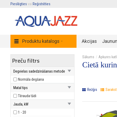
Pieslēgties
vai
Reģistrēties
.
Produktu katalogs
Akcijas
Jaunu
Apkures katl
Preču filtrs
Cietā kurin
Degvielas sadedzināšanas metode
Normāla degšana
Matal tips
Režģis
Sarakst
Tērauda tādi
Jauda, ​​kW
1 - 20