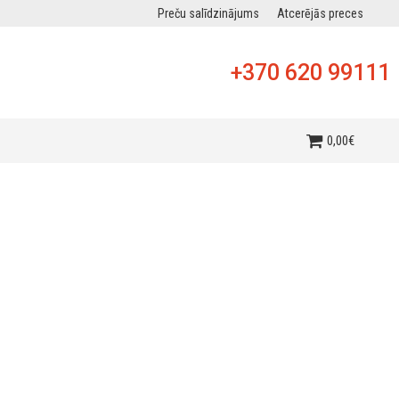
Preču salīdzinājums
Atcerējās preces
+370 620 99111
0
,
00
€