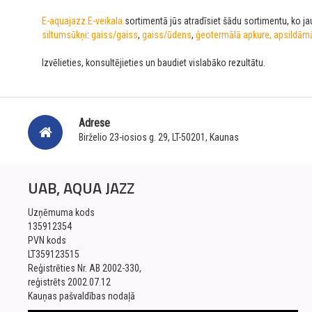
E-aquajazz.E-veikala
sortimentā jūs atradīsiet šādu sortimentu, ko jau
siltumsūkņi
:
gaiss/gaiss
,
gaiss/ūdens
,
ģeotermālā
apkure, apsildām
Izvēlieties, konsultējieties un baudiet vislabāko rezultātu.
Adrese
Birželio 23-iosios g. 29, LT-50201, Kaunas
UAB, AQUA JAZZ
Uzņēmuma kods
135912354
PVN kods
LT359123515
Reģistrēties Nr. AB 2002-330,
reģistrēts 2002.07.12
Kauņas pašvaldības nodaļā