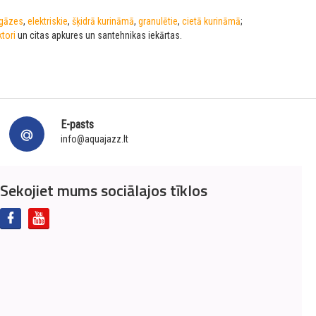
gāzes
,
elektriskie
,
šķidrā kurināmā
,
granulētie
,
cietā kurināmā
;
tori
un citas apkures un santehnikas iekārtas.
E-pasts
info@aquajazz.lt
Sekojiet mums sociālajos tīklos