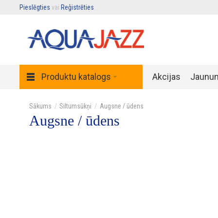
Pieslēgties
vai
Reģistrēties
.
Produktu katalogs
Akcijas
Jaunu
Siltumsūkņi
Augsne / ūdens
Augsne / ūdens