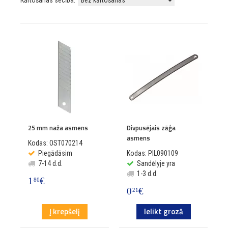
Kārtošanas secība:
25 mm naža asmens
Divpusējais zāģa
asmens
Kodas: OST070214
Piegādāsim
Kodas: PIL090109
7-14 d.d.
Sandėlyje yra
1-3 d.d.
1
€
80
0
€
21
Į krepšelį
Ielikt grozā