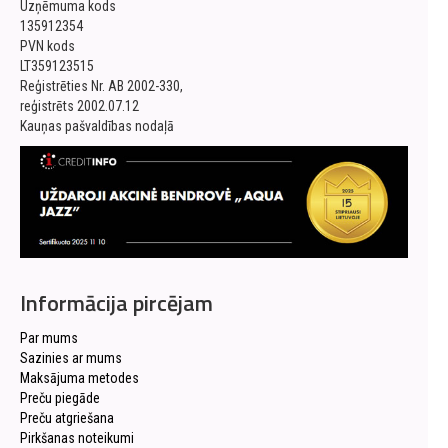
Uzņēmuma kods
135912354
PVN kods
LT359123515
Reģistrēties Nr. AB 2002-330,
reģistrēts 2002.07.12
Kauņas pašvaldības nodaļā
Informācija pircējam
Par mums
Sazinies ar mums
Maksājuma metodes
Preču piegāde
Preču atgriešana
Pirkšanas noteikumi