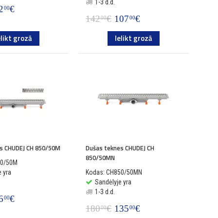
1-3 d.d.
2
€
00
142
€
107
€
00
00
elikt grozā
Ielikt grozā
es CHUDEJ CH 850/50M
Dušas teknes CHUDEJ CH
850/50MN
50/50M
 yra
Kodas: CH850/50MN
Sandėlyje yra
1-3 d.d.
6
€
00
180
€
135
€
00
00