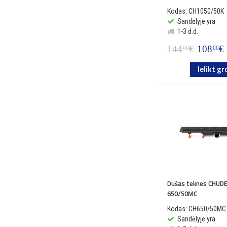
Kodas: CH1050/50K
Sandėlyje yra
1-3 d.d.
144
€
108
€
00
00
Ielikt gr
Dušas teknes CHUDE
650/50MC
Kodas: CH650/50MC
Sandėlyje yra