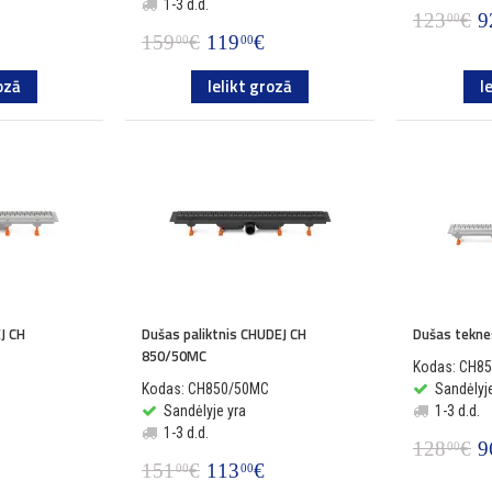
1-3 d.d.
123
€
9
00
159
€
119
€
00
00
ozā
Ielikt grozā
I
J CH
Dušas paliktnis CHUDEJ CH
Dušas tekn
850/50MC
Kodas: CH8
Kodas: CH850/50MC
Sandėlyje
Sandėlyje yra
1-3 d.d.
1-3 d.d.
128
€
9
00
151
€
113
€
00
00