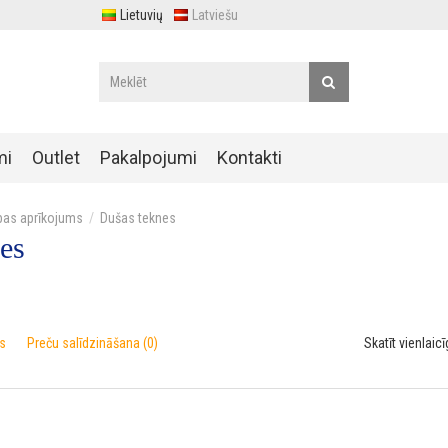
Lietuvių
Latviešu
mi
Outlet
Pakalpojumi
Kontakti
bas aprīkojums
Dušas teknes
es
s
Preču salīdzināšana (0)
Skatīt vienlaicī