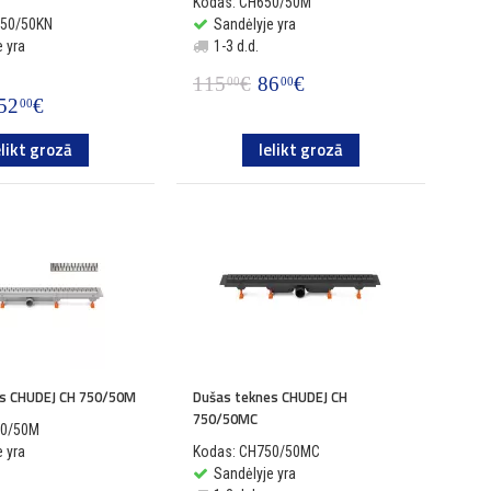
Kodas: CH650/50M
050/50KN
Sandėlyje yra
 yra
1-3 d.d.
115
€
86
€
00
00
52
€
00
elikt grozā
Ielikt grozā
es CHUDEJ CH 750/50M
Dušas teknes CHUDEJ CH
750/50MC
50/50M
 yra
Kodas: CH750/50MC
Sandėlyje yra