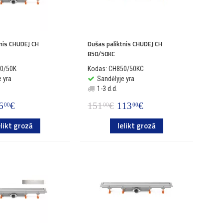
tnis CHUDEJ CH
Dušas paliktnis CHUDEJ CH
850/50KC
50/50K
Kodas: CH850/50KC
 yra
Sandėlyje yra
1-3 d.d.
6
€
151
€
113
€
00
00
00
elikt grozā
Ielikt grozā