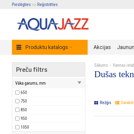
Pieslēgties
vai
Reģistrēties
.
Produktu katalogs
Akcijas
Jaunu
Vannas ista
Preču filtrs
Dušas tekn
Vāka garums, mm
650
750
Režģis
Sarakst
850
950
1050