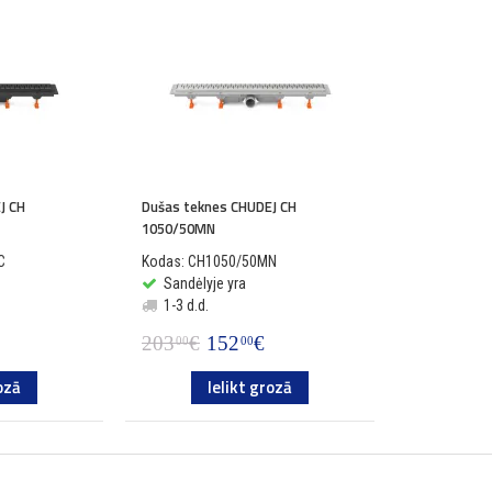
J CH
Dušas teknes CHUDEJ CH
1050/50MN
C
Kodas: CH1050/50MN
Sandėlyje yra
1-3 d.d.
203
€
152
€
00
00
ozā
Ielikt grozā