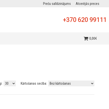
Preču salīdzinājums
Atcerējās preces
+370 620 99111
0
,
00
€
gi:
Kārtošanas secība: