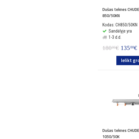
Dušas teknes CHUDE
850/50KN
Kodas: CH850/50KN
Sandėlyje yra
1-3 d.d.
180
€
135
€
00
00
Ielikt gr
Dušas teknes CHUDE
1050/50K