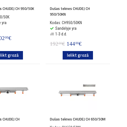
s CHUDEJ CH 950/50K
Dušas teknes CHUDEJ CH
950/50KN
50/50K
 yra
Kodas: CH950/50KN
Sandėlyje yra
1-3 d.d.
02
€
00
192
€
144
€
00
00
elikt grozā
Ielikt grozā
s CHUDEJ CH
Dušas teknes CHUDEJ CH 650/50M