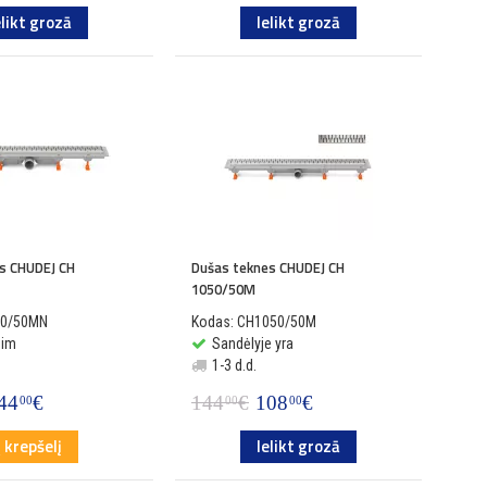
elikt grozā
Ielikt grozā
s CHUDEJ CH
Dušas teknes CHUDEJ CH
1050/50M
50/50MN
Kodas: CH1050/50M
sim
Sandėlyje yra
1-3 d.d.
44
€
144
€
108
€
00
00
00
Į krepšelį
Ielikt grozā