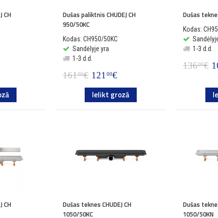
J CH
Dušas paliktnis CHUDEJ CH
Dušas tekne
950/50KC
Kodas: CH9
Kodas: CH950/50KC
Sandėlyje
Sandėlyje yra
1-3 d.d.
1-3 d.d.
136
€
1
00
161
€
121
€
00
00
ozā
Ielikt grozā
I
J CH
Dušas teknes CHUDEJ CH
Dušas tekne
1050/50KC
1050/50KN