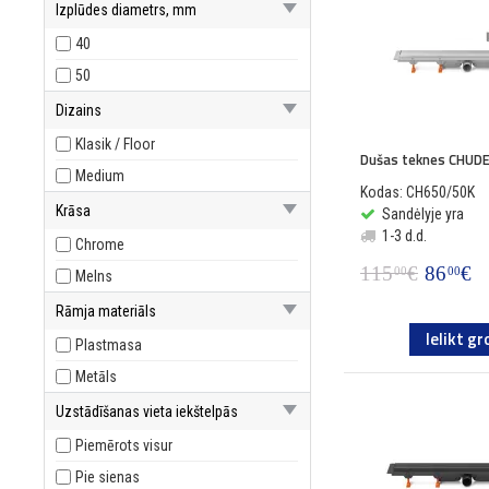
Izplūdes diametrs, mm
40
50
Dizains
Klasik / Floor
Dušas teknes CHUDE
Medium
Kodas: CH650/50K
Krāsa
Sandėlyje yra
1-3 d.d.
Chrome
115
€
86
€
00
00
Melns
Rāmja materiāls
Ielikt gr
Plastmasa
Metāls
Uzstādīšanas vieta iekštelpās
Piemērots visur
Pie sienas