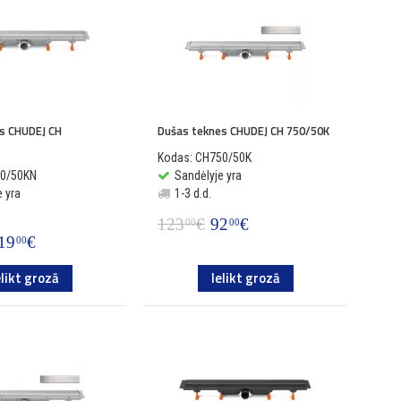
s CHUDEJ CH
Dušas teknes CHUDEJ CH 750/50K
Kodas: CH750/50K
50/50KN
Sandėlyje yra
 yra
1-3 d.d.
123
€
92
€
00
00
19
€
00
elikt grozā
Ielikt grozā