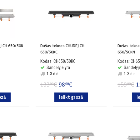
J CH 650/50K
Dušas teknes CHUDEJ CH
Dušas tekne
650/50KC
650/50KN
Kodas: CH650/50KC
Kodas: CH6
Sandėlyje yra
Sandėlyje
1-3 d.d.
1-3 d.d.
133
€
98
€
159
€
1
00
00
00
ozā
Ielikt grozā
I