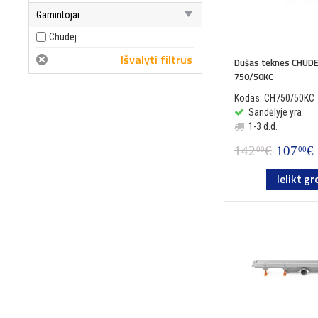
Gamintojai
Chudej
Dušas teknes CHUDE
750/50KC
Kodas: CH750/50KC
Sandėlyje yra
1-3 d.d.
142
€
107
€
00
00
Ielikt gr