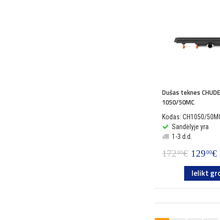
Dušas teknes CHUDE
1050/50MC
Kodas: CH1050/50M
Sandėlyje yra
1-3 d.d.
172
€
129
€
00
00
Ielikt gr