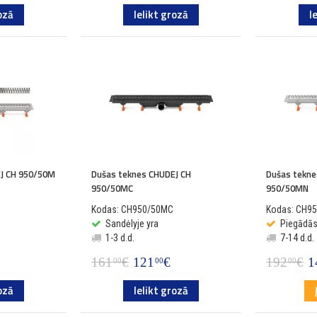
ozā
Ielikt grozā
I
J CH 950/50M
Dušas teknes CHUDEJ CH
Dušas tekne
950/50MC
950/50MN
Kodas: CH950/50MC
Kodas: CH9
Sandėlyje yra
Piegādā
1-3 d.d.
7-14 d.d.
161
€
121
€
192
€
1
00
00
00
ozā
Ielikt grozā