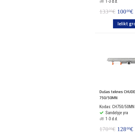
1-3 d.d.
133
€
100
€
00
00
Ielikt gr
Dušas teknes CHUDE
750/50MN
Kodas: CH750/50MN
Sandėlyje yra
1-3 d.d.
170
€
128
€
00
00