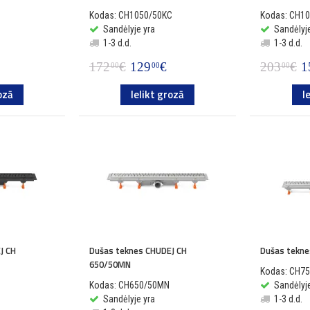
Kodas: CH1050/50KC
Kodas: CH1
Sandėlyje yra
Sandėlyje
1-3 d.d.
1-3 d.d.
172
€
129
€
203
€
1
00
00
00
ozā
Ielikt grozā
I
J CH
Dušas teknes CHUDEJ CH
Dušas tekn
650/50MN
Kodas: CH7
Kodas: CH650/50MN
Sandėlyje
Sandėlyje yra
1-3 d.d.