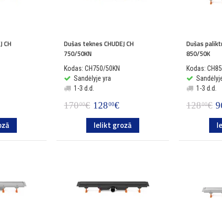
J CH
Dušas teknes CHUDEJ CH
Dušas palik
750/50KN
850/50K
Kodas: CH750/50KN
Kodas: CH8
Sandėlyje yra
Sandėlyje
1-3 d.d.
1-3 d.d.
170
€
128
€
128
€
9
00
00
00
ozā
Ielikt grozā
I