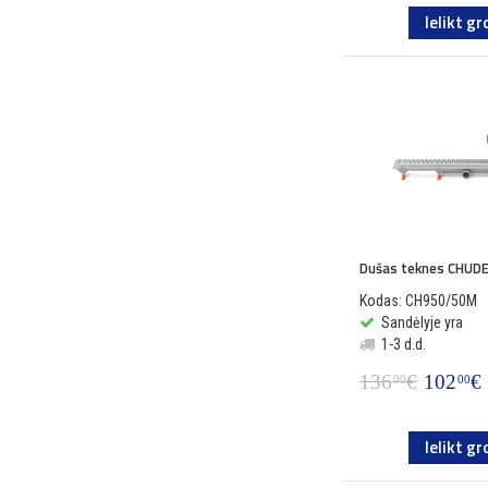
Ielikt gr
Dušas teknes CHUDE
Kodas: CH950/50M
Sandėlyje yra
1-3 d.d.
136
€
102
€
00
00
Ielikt gr