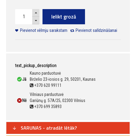
Ielikt grozā
Pievienot vēlmju sarakstam
Pievienot salīdzināšanai
text_pickup_description
Kauno parduotuvė
Jā
Birželio 23-iosios g. 29, 50201, Kaunas
+370 620 99111
Vilniaus parduotuvė
Nē
Gariūnų g. 57A/25, 02300 Vilnius
+370 699 35893
SARUNAS - atradāt lētāk?