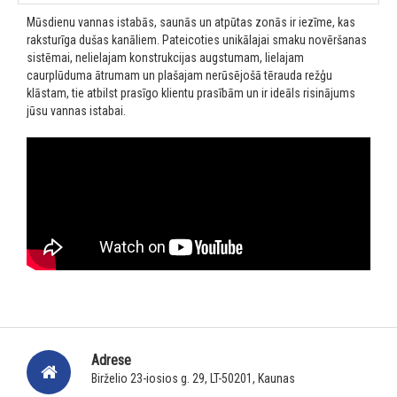
Mūsdienu vannas istabās, saunās un atpūtas zonās ir iezīme, kas
raksturīga dušas kanāliem. Pateicoties unikālajai smaku novēršanas
sistēmai, nelielajam konstrukcijas augstumam, lielajam
caurplūduma ātrumam un plašajam nerūsējošā tērauda režģu
klāstam, tie atbilst prasīgo klientu prasībām un ir ideāls risinājums
jūsu vannas istabai.
Adrese
Birželio 23-iosios g. 29, LT-50201, Kaunas