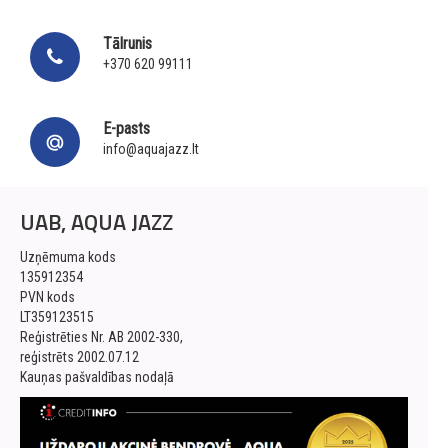
Tālrunis
+370 620 99111
E-pasts
info@aquajazz.lt
UAB, AQUA JAZZ
Uzņēmuma kods
135912354
PVN kods
LT359123515
Reģistrēties Nr. AB 2002-330,
reģistrēts 2002.07.12
Kauņas pašvaldības nodaļā