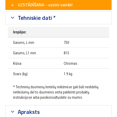
UZSTĀDĪŠANA - uzzini vairāk!
Tehniskie dati *
Iespējas:
Garums, L mm
750
Garums, L1 mm
815
Krāsa
Chromas
Svars (kg)
1.9 kg
* Techninių duomenų lentelių reikšmėse gali būti nedidelių
netikslumų dėl to duomenis verta patikrinti produktų
instrukcijose arba pasikonsultuokite su mumis.
Apraksts