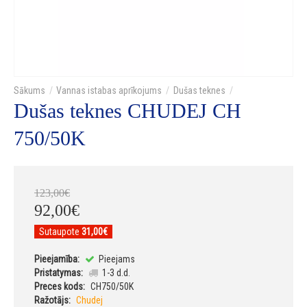
Vannas istabas aprīkojums
Dušas teknes
Dušas teknes CHUDEJ CH
750/50K
123
,
00
€
92
,
00
€
Sutaupote
31,00€
Pieejamība:
Pieejams
Pristatymas:
1-3 d.d.
Preces kods:
CH750/50K
Ražotājs:
Chudej